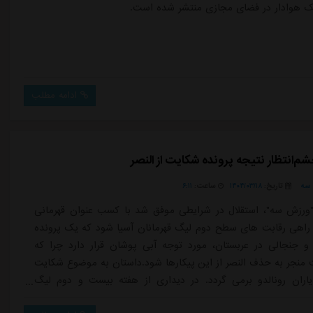
 یک هوادار در فضای مجازی منتشر شده است.
ادامه مطلب
م‌انتظار نتیجه پرونده شکایت از النصر
سه
تاریخ:
۱۴۰۴/۰۳/۱۸
ساعت:
۶:۱۱
ورزش سه"، استقلال در شرایطی موفق شد با کسب عنوان قهرمانی
اهی رقابت های سطح دوم لیگ قهرمانان آسیا شود که یک پرونده
و جنجالی در عربستان، مورد توجه آبی پوشان قرار دارد چرا که
نجر به حذف النصر از این پیکارها شود.داستان به موضوع شکایت
یاران رونالدو برمی گردد. در دیداری از هفته بیست و دوم لیگ
ن بازی به دلیل تأخیر در ورود النصر به استادیوم، با تأخیر آغاز شد و