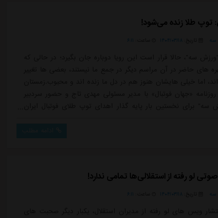
: توپ طلا زنده می‌شود!
سه
تاریخ:
۱۴۰۴/۰۳/۱۸
ساعت:
۶:۱۱
ورزش سه"، حالا قرار است این رویا دوباره جان بگیرد؛ در حالی که
ره های حاضر در آن مراسم دیگر در جمع ما نیستند، بعضی ها تغییر
اند، اما خیلی هایشان هنوز هم در دل ما زنده اند و محبوب.زمستان
ل ۱۳۸۲، روزنامه «جهان فوتبال» با مدیر مسئولی مهدی تاج و حضور سردبیر
ش سه" برای نخستین بار پایه گذار اهدای توپ طلای فوتبال ایران
ی مجلل و بی سابقه که با مشارکت خبرگزاری ایپنا به مدیریت
لو و بخش ورزشی شبکه خبر به سردبیری حمید قاسمی، در هتل
ادامه مطلب
ر شد....
وتی لو رفته از استقلالی‌ها تمامی ندارد!
سه
تاریخ:
۱۴۰۴/۰۳/۱۸
ساعت:
۶:۱۱
نتشار ویس های لو رفته از مدیران استقلال، یکبار دیگر صحبت های