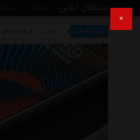
استقلال آنلاین
موضوعات
آخرین اخب
×
مشرق نیوز
- بازگشت اندونگ ب
روی خط خبر
مشرق نیوز
- می‌شد به آسانی ک
مشرق نیوز
- رامین رضاییان رس
مشرق نیوز
- ماجرای خواهرخوان
مشرق نیوز
- سرمربی سابق است