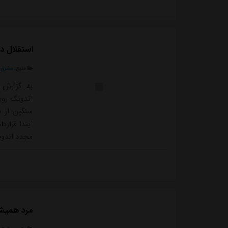
حالا الوحد
مسابقه است
استقلال در
منبع:
مشرق ن
به گزارش 
اندونگ روب
سنگین از س
ابتدا قرارد
مجدد اندون
است.می گوی
تاریخ بارگ
تواند از سو
مرد همیشه