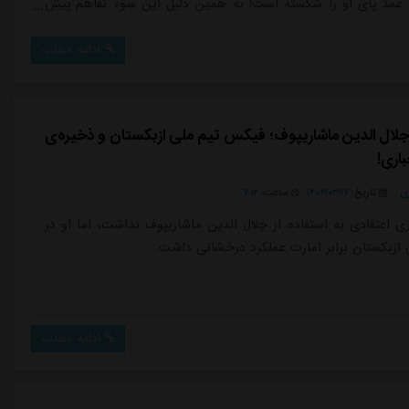
 عمد پای او را شکسته است! به همین دلیل این سوء تفاهم پیش
ی به این دو پیشکسوت استقلال هنوز حل نشده باقی مانده
طفی در جدیدترین گفتگویش با باشگاه خبرنگاران پویا درباره این
ادامه مطلب
طه اش با جواد نکونام گف...
ل الدین ماشاریپوف؛ فیکس تیم ملی ازبکستان و ذخیره‌ی
باری!
ی
تاریخ:
۱۴۰۴/۰۳/۱۷
ساعت:
۷:۱۲
ی اعتقادی به استفاده از جلال الدین ماشاریپوف نداشت، اما او در
زبکستان برابر امارت عملکرد درخشانی داشت.
ادامه مطلب