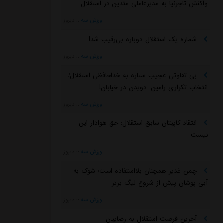
واکنش تاجرنیا به مدیرعاملی متدین در استقلال
ورزش سه
::
دیروز
شماره یک استقلال دوباره بی‌رقیب شد!
ورزش سه
::
دیروز
بی تفاوتی عجیب ستاره به خداحافظی استقلال/
انتخاب تکراری رامین: دویدن در خیابان!
ورزش سه
::
دیروز
انتقاد کاپیتان سابق استقلال: حق هوادار این
نیست
ورزش سه
::
دیروز
چمن غدیر همچنان بلااستفاده است/ شوک به
آبی پوشان پیش از شروع لیگ برتر
ورزش سه
::
دیروز
آخرین فرصت استقلال به رضاییان