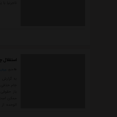
تاجرنیا با
استقلال چش
منبع:
ورزش 
به گزارش "
جام حذفی ر
باز حقوقی 
ممکن است م
الوحده از 
عربستان، ای