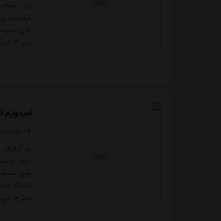
این مساله
مرادمند، ز
بازی ندارند
این ۳
بازی خواهن
محمدی مدتی
میادین شود.
امیدوارم آذری‌جهرمی ۳خرد
منبع:
مشرق ن
به گزارش م
اظهار داشت
هیچ مسئله 
باشگاه است
مطرح می ش
مذاکره با 