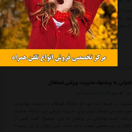
یوز
تاریخ:
۱۴۰۴/۰۲/۲۲
ساعت:
۰:۵۶
انست از رکورد شگفت انگیز قهرمانی استقلال و پرسپولیس با بیشترین
 طول یک فصل لیگ برتر عبور کرده و در بهترین حالت با همان
 که پیش تر ثبت شده قهرمانی را جشن می گیرد
ادامه مطلب
جرانی به پیشنهاد مدیریت ورزشی استقلال
یوز
تاریخ:
۱۴۰۴/۰۲/۲۲
ساعت:
۰:۵۶
شرق، در خبرها آمده بود که باشگاه استقلال با حشمت مهاجرانی
ین تیم ملی فوتبال ایران برای مدیریت ورزشی این باشگاه صحبت
م داده است.مهاجرانی در واکنش به این موضوع گفت: کسی از
تقلال با من صحبتی انجام نداده است. حتی سؤالی از من پرسیده