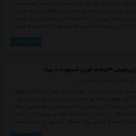
 مشکل بزرگی برای آبی ها بوده است.در حال حاضر محمدحسین
بیر نیک نفس و مهرداد محمدی مصدومان استقلال هستند که شرایط
 و بازی های این تیم را از خانه تماشا می کنند.با این حال شنیدیم
 بازیکن تا بازی با صنعت نفت در مرحله نیمه نهایی جام حذفی به شرایط
د رسید و می توانند برای این تیم به میدان بروند.البته مهرداد
 است به شرایط بازی رسیده و باید از نظر بدنی آماده بازگشت به
ادامه مطلب
..
اد از خوردن شیرموز لذت ببرد!
یوز
تاریخ:
۱۴۰۴/۰۲/۲۲
ساعت:
۰:۵۶
شرق، ساعده سیما درباره حواشی مجوز حرفه ای باشگاه استقلال
: آنچه وظیفه باشگاه بود انجام و مدارک مورد نیاز بارگذاری شد.
خاصی وجود ندارد و منتظر تأیید کمیته های مربوطه هستیم. از نظر
قلال مشکلی در رابطه با بحث مجوز حرفه ای وجود ندارد و آنچه
ود شایعه و حواشی برای استقلال است.وی در مورد وضعیت
والتر ماتزاری، سرمربی ایتالیایی گفت: همانطور که در نشست خبری