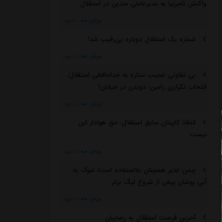
واکنش تاجرنیا به مدیرعاملی متدین در استقلال
ورزش سه
::
دیروز
شماره یک استقلال دوباره بی‌رقیب شد!
ورزش سه
::
دیروز
بی تفاوتی عجیب ستاره به خداحافظی استقلال/
انتخاب تکراری رامین: دویدن در خیابان!
ورزش سه
::
دیروز
انتقاد کاپیتان سابق استقلال: حق هوادار این
نیست
ورزش سه
::
دیروز
چمن غدیر همچنان بلااستفاده است/ شوک به
آبی پوشان پیش از شروع لیگ برتر
ورزش سه
::
دیروز
آخرین فرصت استقلال به رضاییان