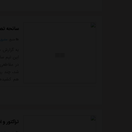
عنوان کردم
از انتخاب م
سانحه تصا
منبع:
مشرق ن
به گزارش م
این تیم سا
در مقاطعی 
شد، چند رو
هم کشیده ش
اکنون هدای
لیگ برتر ر
تراکتور و