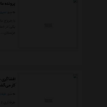
پرونده ماتزاری بس
منبع:
مشرق ن
با خروج مات
یکی در استق
عربستان...
افشاگری ج
کار می‌گشت
منبع:
طرفدار
طرفداری | 