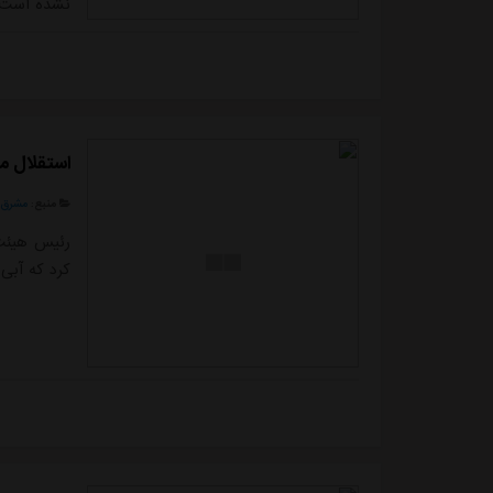
نشده است. 
نفر از مسئ
استقلال حا
من فوتبال 
استقلال م
منبع:
مشرق ن
رئیس هیئت
کرد که آبی