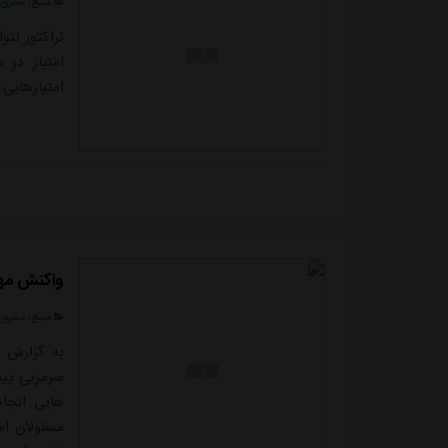
منبع:
مشرق ن
تراکتور نتو
امتیاز در
امتیازهایی
واکنش مها
منبع:
مشرق ن
به گزارش م
سرمربی پیش
هایی انجا
مسئولان اس