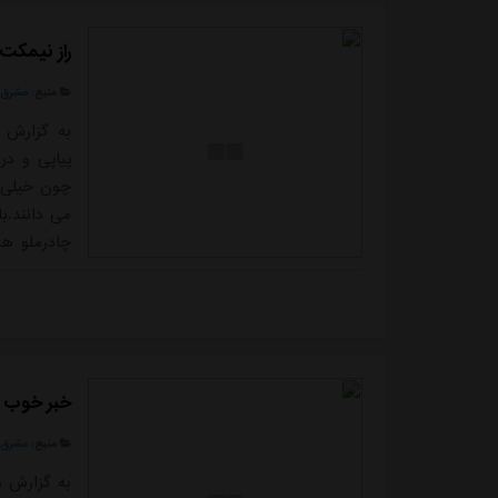
راز نیمکت
منبع:
مشرق ن
به گزارش 
پیاپی و د
چون خیلی از
می دانند.ب
چادرملو هم
جانشین وار
دهد از باز
همین دلیل ا
خبر خوب ب
منبع:
مشرق ن
به گزارش مش