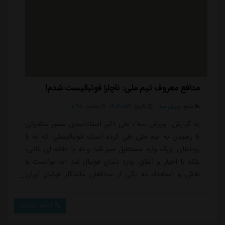
مدافع معروف تیم ملی: ناچارا فوتبالیست شدم!
منبع:
ورزش سه
تاریخ:
۱۴۰۴/۰۱/۳۱
ساعت:
۸:۴۵
به گزارش "ورزش سه"، علی اکبر استاداسدی مسیر متفاوتی
تا رسیدن به تیم ملی طی کرده است؛ فوتبالیستی که نه با
رویاهای بزرگ وارد مستطیل سبز شد و نه با علاقه ای ذاتی،
بلکه با اجبار و اتفاق، وارد دنیای فوتبال شد اما توانست با
تلاش و استعداد به یکی از مدافعان ماندگار فوتبال ایران
تبدیل شود.او در گفت وگویی صریح با ایرنا، از ماجرای
عجیب ورودش به فوتبال و تیم ملی تا دیدگاهش درباره
ادامه مطلب
مدافعان امروز ایران، صحبت کرده است:* چه شد که وارد
فوتبال شدی؟خود من بزرگ شده ی باشگاه ماشین سازی