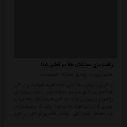
رقابت برای دستکش طلا دو قطبی شد!
منبع:
ورزش سه
تاریخ:
۱۴۰۴/۰۱/۳۰
ساعت:
۳:۴۵
به گزارش "ورزش سه"، کلین شیت علیرضا بیرانوند و دو گلی
که گندوز در مقابل سپاهان دریافت کرد، اختلاف دروازه بان
تراکتور و پرسپولیس را به سه کلین شیت رساند. حالا تنها در
صورتی گندوز می تواند به بیرانوند برسد که پرسپولیس در
سه مسابقه آینده گلی دریافت نکند و تراکتور در تمام
مسابقات گل بخورد. با توجه به فرم خوب خط دفاعی