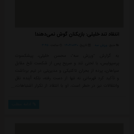
انتقاد تند خلیلی: بازیکنان گوش نمی‌دهند!
منبع:
ورزش سه
تاریخ:
۱۴۰۴/۰۱/۳۰
ساعت:
۳:۴۵
به گزارش "ورزش سه"، محسن خلیلی، پیشکسوت
پرسپولیس، با لحنی تند و صریح پس از شکست تلخ مقابل
سپاهان، پرده از بحران تاکتیکی و مدیریتی در تیم برداشت
و تأکید کرد قهرمانی نه تنها از دست رفته، بلکه آینده نقل
وانتقالات نیز در خطر است. او با انتقاد از تکرار اشتباهات،
ناهماهنگی بازیکنان، و بی توجهی شان به تحلیل های فنی
گفت: پرسپولیس دیگر آن مدعی سال های قبل نیست؛ سیر
ادامه مطلب
تیم نزولی شده و حتی بازیکنان به حرف کادرفنی گوش نمی
دهند.محسن خلیلی، پیشکسوت پرسپولیس، پس از شکست
پرسپولیس مقابل سپاهان درباره بازی گفت: متاس...