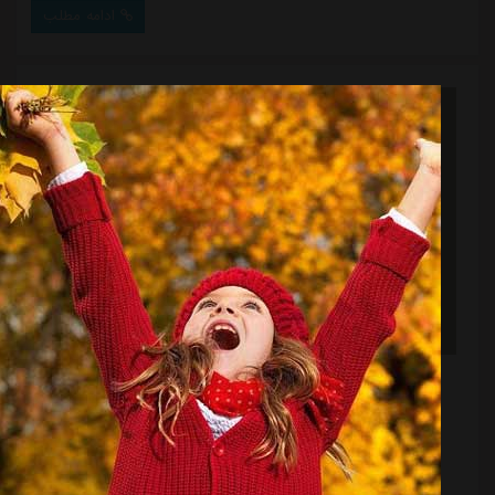
تراکتور و شرایط فعلی پرسپولیس، این احتمال بسیار کم به
ادامه مطلب
نظر می رسد!همچنین، محمدرضا اخباری در بازی مقابل
استقلال، از روی نقطه پنالتی گلی دریافت کرد که این
موضوع باعث افزایش اختلاف میان او ...
پیش‌بینی کامل قهرمان لیگ بیست و چهارم
منبع:
ورزش سه
تاریخ:
۱۴۰۴/۰۱/۳۰
ساعت:
۳:۴۵
آمار و احتمالات نتایج جالبی را به دست می دهد: تراکتور
قهرمان است مگر اینکه یک معجزه برای سپاهان رخ دهد -