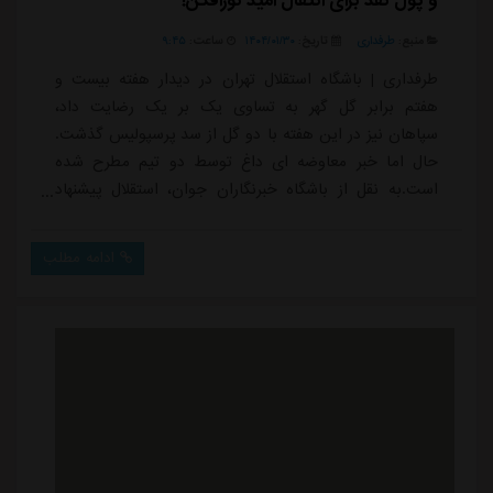
و پول نقد برای انتقال امید نورافکن!
منبع:
طرفداری
تاریخ:
۱۴۰۴/۰۱/۳۰
ساعت:
۹:۴۵
طرفداری | باشگاه استقلال تهران در دیدار هفته بیست و
هفتم برابر گل گهر به تساوی یک بر یک رضایت داد،
سپاهان نیز در این هفته با دو گل از سد پرسپولیس گذشت.
حال اما خبر معاوضه ای داغ توسط دو تیم مطرح شده
است.به نقل از باشگاه خبرنگاران جوان، استقلال پیشنهاد
معاوضه دو بازیکن جوان خود، ابوالفضل زمانی و سامان
تورانیان به همراه پرداخت ۱۰ میلیارد تومان را برای جذب
ادامه مطلب
امید نورافکن به باشگاه سپاهان ارائه کرده است. این
پیشنهاد نشان دهنده عزم جدی آبی پوشان پایتخت برای
بازگرداندن نورافکن به جمع استقلالی هاست.ابوال...