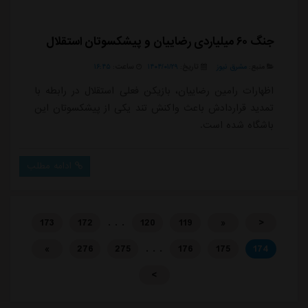
جنگ ۶۰ میلیاردی رضاییان و پیشکسوتان استقلال
منبع:
مشرق نیوز
تاریخ:
۱۴۰۴/۰۱/۲۹
ساعت:
۱۶:۴۵
اظهارات رامین رضاییان، بازیکن فعلی استقلال در رابطه با
تمدید قراردادش باعث واکنش تند یکی از پیشکسوتان این
باشگاه شده است.
ادامه مطلب
. . .
173
172
120
119
«
<
. . .
»
276
275
176
175
174
>