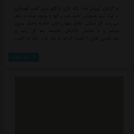
به گزارش "ورزش سه"، یکه تازی تراکتور برای کسب قهرمانی
در لیگ برتر همچنان ادامه دارد و آنها با وجود اینکه به نظر
می رسد کار سختی مقابل ملوان انزلی داشته باشند، بدون
دردسر و با نمایش تاکتیکی شایسته سه گل زدند و
صدرنشینی شان را تثبیت کردند تا یک قدم دیگر به کسب
جام نزدیک تر شوند و سه بازیکن شان به جمع 11 ستاره
هفته برسانند.سپاهان چهارمین برد در یکسال اخیر را مقابل
ادامه مطلب
پرسپولیس جشن گرفت؛ آن هم در ورزشگاه آزادی با دو گل
زودهنگام که موجب شد بار دیگر سرخ ها از کورس کسب
جام کاملا دور شوند و با این برد فاصله...