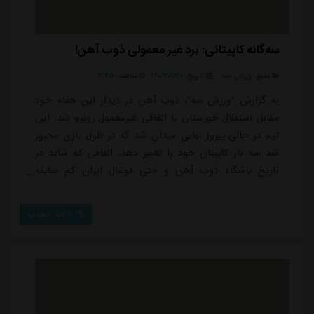
سه‌گانه کاپیتانی: برد غیر معمولی ذوب آهن!
منبع:
ورزش سه
تاریخ:
۱۴۰۴/۰۱/۳۰
ساعت:
۳:۴۵
به گزارش "ورزش سه"، ذوب آهن در دیدار این هفته خود
مقابل استقلال خوزستان با اتفاقی غیرمعمول روبرو شد. این
تیم در حالی پیروز نهایی میدان شد که در طول بازی مجبور
شد سه بار کاپیتان خود را تغییر دهد. اتفاقی که شاید در
تاریخ باشگاه ذوب آهن و حتی فوتبال ایران کم سابقه
است. محمد قریشی که به عنوان کاپیتان ذوب آهن، این
بازی را شروع کرده بود، در دقیقه ۲۸ مصدوم شد.
ادامه مطلب
مصدومیت او به حدی جدی بود که بلافاصله به بیمارستان
منتقل شد. پس از خروج قریشی، محسن آذرباد بازوبند
کاپیتانی را بست و هدایت تیم را بر عهده گرفت. ...