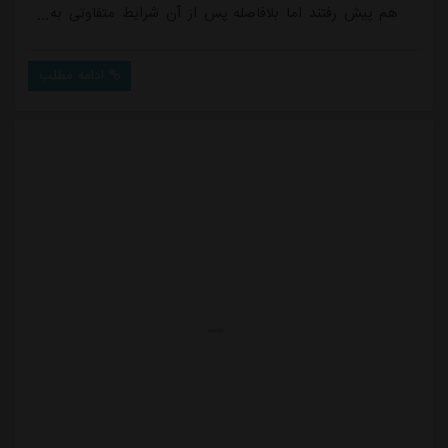
هم پیش رفتند اما بلافاصله پس از آن شرایط متفاوتی به
خود گرفتند. سینا عشوری هافبک دفاعی آن روزهای ذوب
آهن که یکی از بهترین نفرات این تیم بود، در عین بی
ادامه مطلب
حاشیه بودن، به شکلی عجیب درگیر پرونده های آن زمان
خدمت سربازی شد و ناگزیر، اصفهان را به مقصد تبریز ترک
کرد. او که چند سال عضوی از تیم تراکتور بود، ت...