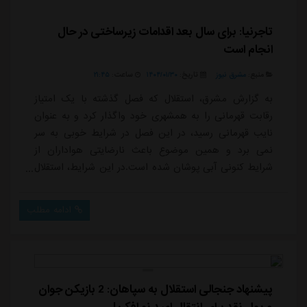
تاجرنیا: برای سال بعد اقدامات زیرساختی در حال
انجام است
منبع:
مشرق نیوز
تاریخ:
۱۴۰۴/۰۱/۳۰
ساعت:
۲۱:۴۵
به گزارش مشرق، استقلال که فصل گذشته با یک امتیاز
رقابت قهرمانی را به همشهری خود واگذار کرد و به عنوان
نایب قهرمانی رسید، در این فصل در شرایط خوبی به سر
نمی برد و همین موضوع باعث نارضایتی هواداران از
شرایط کنونی آبی پوشان شده است.در این شرایط، استقلال
امیدوار است تا فصل کابوس وار خود را با قهرمانی در
رقابت های جام حذفی به پایان برساند. از همین رو علی
ادامه مطلب
تاجرنیا رئیس هیات مدیره استقلال با انتشار پیامی
نوشت:خبر آمد خبری در راه است. در انتهای فصلی که
کابوسی بزرگ برای استقلال بود، اقدامات مهم زیرساختی، ...
پیشنهاد جنجالی استقلال به سپاهان: 2 بازیکن جوان