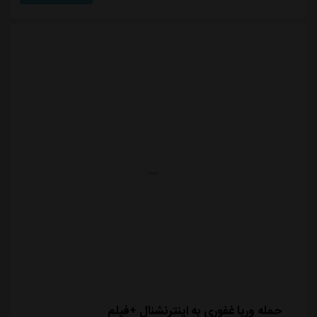
با استقلال و اینکه چرا چنین مطلبی از روی خروجی رسانه
های این باشگاه حذف شده است اظهار داشت: از این
موضوع متعجب هستم. این اعتراض یک عمل خودسرانه
ب...
حمله وریا غفوری به اینترنشنال +فیلم