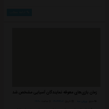
تاجرنیا، حکم خود را دریافت و قراردادش را رسماً امضا کرده
است؛ اتفاقی که به گمانه زنی های روزهای گذشته پایان
ادامه مطلب
داد.در تصویری که از این مراسم منتشر شده، سهراب
بختیاری زاده در کنار علی تاجرنیا و عباس ترابیان، مدیر
سازمان فوتبال استقلال دیده می شود ...
زمان بازی‌های معوقه نمایندگان آسیایی مشخص شد
منبع:
ورزش سه
تاریخ:
۱۴۰۴/۱۲/۰۶
ساعت:
۱۷:۲۰