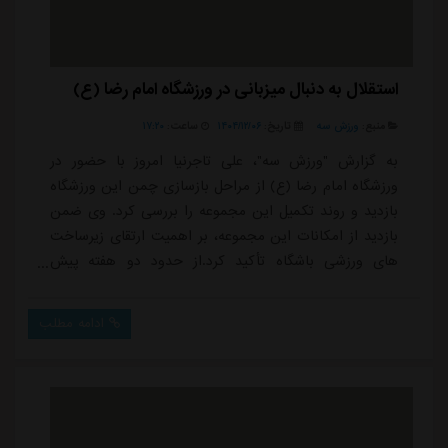
استقلال به دنبال میزبانی در ورزشگاه امام رضا (ع)
منبع:
ورزش سه
تاریخ:
۱۴۰۴/۱۲/۰۶
ساعت:
۱۷:۲۰
به گزارش "ورزش سه"، علی تاجرنیا امروز با حضور در
ورزشگاه امام رضا (ع) از مراحل بازسازی چمن این ورزشگاه
بازدید و روند تکمیل این مجموعه را بررسی کرد. وی ضمن
بازدید از امکانات این مجموعه، بر اهمیت ارتقای زیرساخت
های ورزشی باشگاه تأکید کرد.از حدود دو هفته پیش
عملیات تبدیل چمن مصنوعی به چمن طبیعی در این
مجموعه آغاز شده و در حال حاضر این پروژه در مرحله
ادامه مطلب
زیرسازی قرار دارد.تاجرنیا با اشاره به مشکلات گذشته
باشگاه در حوزه زیرساخت ها گفت: «باشگاه استقلال با
وجود جایگاه بزرگ خود همواره از کمبود زیرساخت رنج ب...