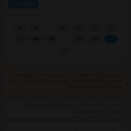
خطا، از دادن کارت زرد به آنها خودداری کرد که مشخصا
ادامه مطلب
این تصمیم می توانست در تقابل ها و نبردهای بعدی بازی
تاثیرگذار باشد.حتی در دقیقه ۲۸، یک بار توپ به دست
صالح حردانی برخورد کرد که باشگاه مس در ...
. . .
18
17
12
11
«
<
. . .
»
152
151
21
20
19
>
آخرین اخبار باشگاه استقلال، تمامی اخبار بدون دخالت نیروی انسانی
توسط نرم افزار جستجوگر، جمع آوری میشود و استقلال آنلاین در قبال
محتوای اخبار هیچ مسئولیتی ندارد.
تازه ترین اخبار تیم استقلال با موضوع تازه ترین های باشگاه
استقلال - news در صفحه ی 19