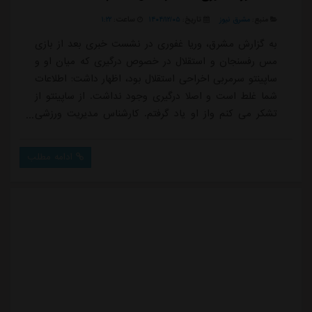
منبع:
مشرق نیوز
تاریخ:
۱۴۰۴/۱۲/۰۵
ساعت:
۱:۲۲
به گزارش مشرق، وریا غفوری در نشست خبری بعد از بازی
مس رفسنجان و استقلال در خصوص درگیری که میان او و
ساپینتو سرمربی اخراحی استقلال بود، اظهار داشت: اطلاعات
شما غلط است و اصلا درگیری وجود نداشت. از ساپینتو از
تشکر می کنم واز او یاد گرفتم. کارشناس مدیریت ورزشی
هستم و حرف او درباره نداشتن مدرک اشتباه بود. مدرک
مربیگری A آسیا دارم.وی ادامه داد: هرگز چشم به نیمکت
ادامه مطلب
استقلال نداشتم چون تجربه نداشتم. کسی که بخواهد
بدون تجربه نیمکت استقلال چشم داشته باشد دیوانه است.
گفتند خنجر زدم ولی فکر می کنم او در عصبان...