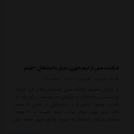
شکایت مس از تیم داوری دیدار با استقلال +فیلم
منبع:
مشرق نیوز
تاریخ:
۱۴۰۴/۱۲/۰۵
ساعت:
۱:۲۱
به گزارش مشرق، باشگاه مس رفسنجان اعلام کرد: «دیدار
دو تیم مس و استقلال در شرایطی در رفسنجان برگزار شد که
قضاوت موعود بنیادی فر و دستیارانش در بعضی از صحنه
های بازی مورد سوال بود.در نیمه نخست در ۳ صحنه
مشابه، بازیکنان استقلال به صورت واضح جلوی حمله موثر
یا ضدحمله مسی ها را گرفتند اما داور مسابقه پس از اعلام