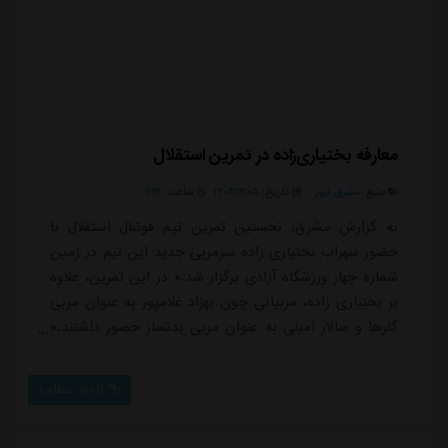
معارفه بختیاری‌زاده در تمرین استقلال
منبع:
مشرق نیوز
تاریخ:
۱۴۰۴/۱۲/۰۵
ساعت:
۱:۲۲
به گزارش مشرق، نخستین تمرین تیم فوتبال استقلال با
حضور سهراب بختیاری زاده سرمربی جدید این تیم در زمین
شماره چهار ورزشگاه آزادی برگزار شد.* در این تمرین، علاوه
بر بختیاری زاده، مربیانی چون بهزاد غلامپور به عنوان مربی
گلرها و سالار امینی به عنوان مربی بدنساز حضور داشتند.*
مراسم معارفه بختیاری زاده که روز گذشته به عنوان سرمربی
استقلال انتخاب شده بود، توسط عباس ترابیان رئیس
ادامه مطلب
سازمان فوتبال این باشگاه برگزار شد و این مربی رسماً
کارش را در جمع آبی پوشان آغاز کرد. حامد میرطاهری عضو