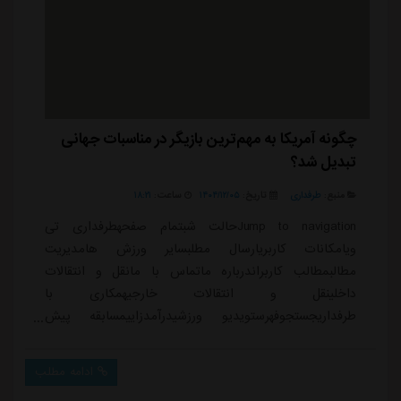
چگونه آمریکا به مهم‌ترین بازیگر در مناسبات جهانی
تبدیل شد؟
منبع:
طرفداری
تاریخ:
۱۴۰۴/۱۲/۰۵
ساعت:
۱۸:۲۱
Jump to navigationحالت شبتمام صفحهطرفداری تی
ویامکانات کاربریارسال مطلبسایر ورزش هامدیریت
مطالبمطالب کاربراندرباره ماتماس با مانقل و انتقالات
داخلینقل و انتقالات خارجیهمکاری با
طرفداریجستجوفهرستویدیو ورزشیدرآمدزاییمسابقه پیش
بینیپخش زندهعضویت / ورودمیلاد وفادار02/24/2026 -
18:01مشاهده پروفایل 1 مشاهده / 0 دیدگاه داغ ترین ها
ادامه مطلب
👇🏻👇🏻👇🏻 دیدگاه ها (اولین دیدگاه را بنویسید) برای ارسال