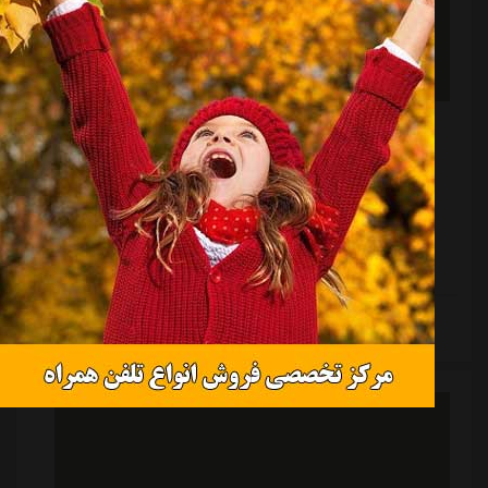
سپاهان هم مثل پرسپولیس شکایتش را به cas برد
منبع:
ورزش سه
تاریخ:
۱۴۰۵/۰۲/۱۱
ساعت:
۱۲:۳۶
شرایط خاص جدول و اختلاف اندک تیم ها در بالای جدول
باعث شد تا سپاهان هم مانند پرسپولیس پرونده بازی با
ملوان را به دادگاه بین المللی ببرند.
ادامه مطلب