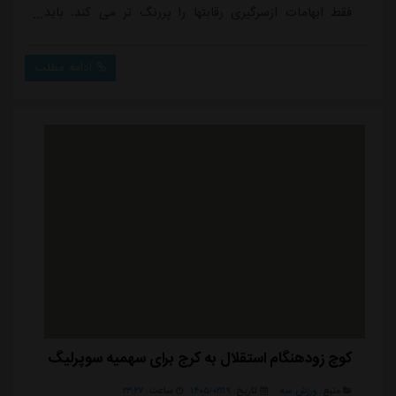
فقط ابهامات ازسرگیری رقابتها را پررنگ تر می کند. باید
نمایندگان ایران به آسیا تا دهم خرداد معرفی شوند و اگر
این اتفاق بیفتد، اهمیت ازسرگیری لیگ در تیر ماه زیر سوال
ادامه مطلب
می رود.در همین خصوص خداداد عزیزی مدیر تیم فوتبال
تراکتور به برنامه "ورزش سه لایو" گفت:«تیم ها الان نمی
دانند تکلیفشان چیست...
کوچ زودهنگام استقلال به کرج برای سهمیه سوپرلیگ
منبع:
ورزش سه
تاریخ:
۱۴۰۵/۰۲/۱۹
ساعت:
۲۳:۲۷