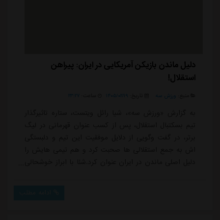
دلیل ماندن بازیکن آمریکایی در ایران: پیراهن
استقلال!
منبع:
ورزش سه
تاریخ:
۱۴۰۵/۰۲/۱۹
ساعت:
۲۳:۲۷
به گزارش «ورزش سه»، شیا رائل ویتست، ستاره تاثیرگذار
تیم بسکتبال استقلال، پس از کسب عنوان قهرمانی در لیگ
برتر، در گفت وگویی از دلایل موفقیت این تیم و دلبستگی
اش به جمع استقلالی ها صحبت کرد و هم تیمی هایش را
دلیل اصلی ماندن در ایران عنوان کرد.شئا با ابراز خوشحالی
از قهرمانی همراه با استقلال گفت: «در حال حاضر غرق در
لذت و شادی هستم. ما برای رسیدن به این جایگاه سخت
ادامه مطلب
تلاش کردیم و هر چه در توان داشتیم به کار گرفتیم تا در
نهایت جام قهرمانی را به دست بیاوریم. فصل بسیار دشواری