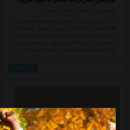
پورموسوی: حس می‌کنم تیم ملی به آمریکا نمی‌رود!
منبع:
ورزش سه
تاریخ:
۱۴۰۵/۰۲/۱۷
ساعت:
۱۳:۲۷
به گزارش "ورزش سه"، سیروس پورموسوی، سرمربی تیم
فوتبال صنعت نفت آبادان، پس از پیروزی تیمش برابر
جوانان استقلال خوزستان در تورنمنت چهارجانبه گفت: ابتدا
از شما عزیزان که در آبادان بازی های ما را دنبال کردید و
پیگیر شرایط تیم بودید، تشکر می کنم. درباره برگزاری این
مسابقات باید بگویم واقعاً به چنین بازی هایی نیاز داشتیم؛
چون حدود دو ماه از فضای مسابقه دور بودیم و لازم بود
ادامه مطلب
پیش از شروع دوباره لیگ، بازیکنان مان محک بخورند. به
همین دلیل از هیئت فوتبال استان تشکر می کنم.
خوشحالیم که بار دیگر توانستیم در ا...