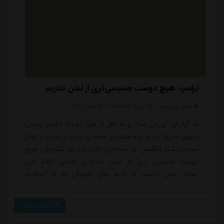
ترامپ: هیچ دوست صمیمی‌تری از لندن نداریم
منبع:
ورزش سه
تاریخ:
۱۴۰۵/۰۲/۰۹
ساعت:
۲:۲۹
به گزارش "ورزش سه" و به نقل از مهر، دونالد ترامپ رئیس
جمهور آمریکا امروز سه شنبه در سخنانی پس از دیدار با چالز
سوم پادشاه انگلیس در سخنانی اعلام کرد که کشورش هیچ
دوست صمیمی تری از لندن ندارد.بر اساس اعلام این
رسانه، لحن ترامپ با کنایه های اخیرش به کر استارمر
نخست وزیر انگلیس به دلیل عدم پیوستن به تجاوز
آمریکایی- صهیونیستی علیه تهران کاملا بارز بود.ترامپ با
ادامه مطلب
اشاره به این موضوع که این سفر مصادف با ۲۵۰مین