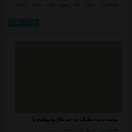
بکشاند.بر اساس اعلام رییس هیئت مدیره استقلال
خوزستان، این باشگاه 200 میلیارد تومان بدهی دارد که
احکام سنگینی را به آبی پوشان تحمیل کرده است. از این
ادامه مطلب
مقدار حدود یک میلیون و 100 هزار دلار بدهی به نفرات
خارجی فصول گذشته استقلال است و 50 میلیارد تومان هم
بدهی به افراد ایرانی وجود دارد.پرداخت نشدن این ...
لبخند مدیر استقلالی به خبر تلخ پرسپولیس!
منبع:
ورزش سه
تاریخ:
۱۴۰۵/۰۱/۳۱
ساعت:
۶:۳۴