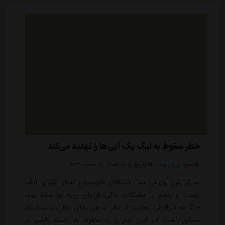
سالگرد اعلام آزادی آمریکا از سلطه لندن است، گفت: در قرن
هایی که ما استقلال خود را به دست آوردیم...
خطر سقوط به لیگ یک آبی‌ها را تهدید می‌کند
منبع:
ورزش سه
تاریخ:
۱۴۰۵/۰۲/۰۵
ساعت:
۱۱:۳۴
به گزارش "ورزش سه"، استقلال خوزستان که از ابتدای لیگ
بیست و پنجم با مشکلات مالی فراوان روبه رو شده بود،
حالا به شرایطی عجیب از نظر بدهی های مالی رسیده که
ممکن است کار این تیم را به سقوط به دسته پایین تر