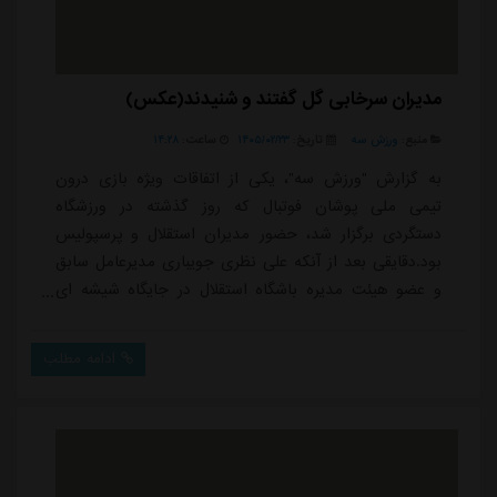
مدیران سرخابی گل گفتند و شنیدند(عکس)
منبع:
ورزش سه
تاریخ:
۱۴۰۵/۰۲/۲۳
ساعت:
۱۴:۲۸
به گزارش "ورزش سه"، یکی از اتفاقات ویژه بازی درون
تیمی ملی پوشان فوتبال که روز گذشته در ورزشگاه
دستگردی برگزار شد، حضور مدیران استقلال و پرسپولیس
بود.دقایقی بعد از آنکه علی نظری جویباری مدیرعامل سابق
و عضو هیئت مدیره باشگاه استقلال در جایگاه شیشه ای
ورزشگاه پاس حضور پیدا کرد، پیمان حدادی مدیرعامل
پرسپولیس به CIP وارد شد و مهمان پذیران جایگاه او را به
ادامه مطلب
سمت نظری هدایت کردند تا یک هم نشینی جالب میان
مدیران سرخابی ها شکل بگیرد.حدادی بعد از سلام و علیک
با حاضران به سمت نظری جویباری رفت و برخوردی
صمیما...