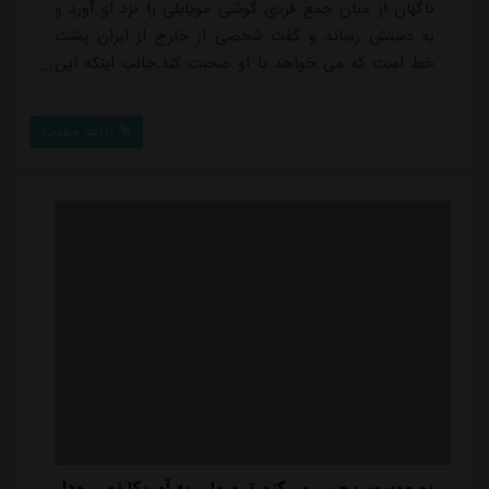
ناگهان از میان جمع فردی گوشی موبایلی را نزد او آورد و
به دستش رساند و گفت شخصی از خارج از ایران پشت
خط است که می خواهد با او صحبت کند.جالب اینکه این
شخص، کسی جز جواد نکونام، سرمربی سابق استقلال، نبود
که در زمان حجت کریمی با آبی ها قرارداد بسته و روی
ادامه مطلب
نیمکت استقلال نشست.کسی از محتوای مکالمه خبر ندارد
اما افرادی که در آن قسمت نشسته بودند، با کنجکاوی
صحب های این دو نفر را دنبال می کردند.حجت کریمی
اخی...