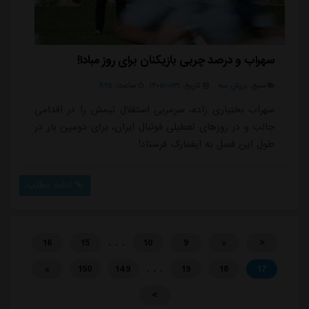
سهراب و درصد چربی بازیکنان برای روز مبادا!
منبع:
ورزش سه
تاریخ:
۱۴۰۵/۰۱/۳۱
ساعت:
۶:۲۵
سهراب بختیاری زاده، سرمربی استقلال تیمش را در اقدامی
جالب و در روزهای تعطیلی فوتبال ایران، برای دومین بار در
طول این فصل به ایفمارک فرستاد!
ادامه مطلب
. . .
16
15
10
9
«
<
. . .
»
150
149
19
18
17
>