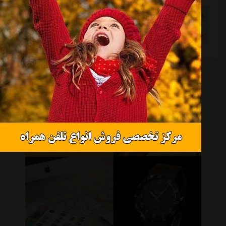
پاس قوامین
استان بصره
آدان
یونان
خواهر خواندگی