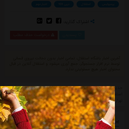
پرسپولیس
استقلال
دربی 106
اخبار مهم
اشتراک گذارید:
پسندیدن
درخواست حذف مطلب
آخرین اخبار باشگاه استقلال، تمامی اخبار بدون دخالت نیروی انسانی
توسط نرم افزار جستجوگر، جمع آوری میشود و استقلال آنلاین در قبال
محتوای اخبار هیچ مسئولیتی ندارد.
جدیدترین اخبار تیم استقلال در حوزه news-تازه ترین های باشگاه
استقلال، نشر خبر " ۸ هزار و ۶۰۰ بلیت برای تماشاگران دربی ۱۰۶
تهران از منبع مشرق نیوز. "
پربازدیدترین برچسب ها