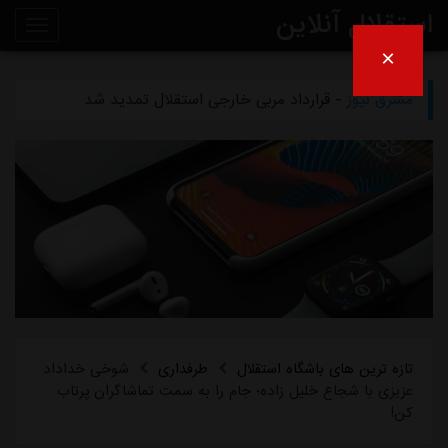
استقلال آنلاین
×
مشرق نیوز
- دلیل مخالفت afc با میزبانی آبی‌ها در عراق
روی
مشرق نیوز
- قرارداد مربی خارجی استقلال تمدید شد
خط
مشرق نیوز
- اعلام محل میزبانی استقلال و پرسپولیس در لیگ برتر
خبر
مشرق نیوز
- از این به بعد دیگر نامه‌های استقلال را امضا نمی‌کنم
مشرق نیوز
- چمن دستگردی زیر کشت نمی‌رود
تازه ترین های باشگاه استقلال
طرفداری
شوخی خداداد
عزیزی با شجاع خلیل زاده؛ جام را به سمت تماشاگران پرتاب
کن!