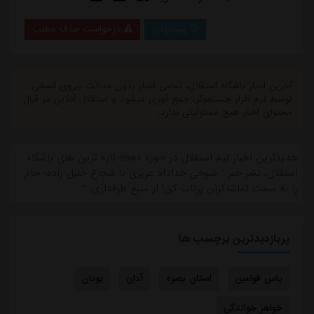
پسندیدن
درخواست حذف مطلب
آخرین اخبار باشگاه استقلال، تمامی اخبار بدون دخالت نیروی انسانی
توسط نرم افزار جستجوگر، جمع آوری میشود و استقلال آنلاین در قبال
محتوای اخبار هیچ مسئولیتی ندارد.
جدیدترین اخبار تیم استقلال در حوزه news-تازه ترین های باشگاه
استقلال، نشر خبر " شوخی خداداد عزیزی با شجاع خلیل زاده؛ جام
را به سمت تماشاگران پرتاب کن! از منبع طرفداری. "
پربازدیدترین برچسب ها
پاس قوامین
استان بصره
آدان
یونان
خواهر خواندگی