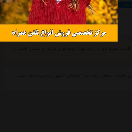
آزادگان
بعثت کرمانشاه
فوتبال
پسندیدن
درخواست حذف مطلب
ی انسانی توسط نرم افزار جستجوگر، جمع آوری میشود و استقلال آنلاین در
استقلال در حوزه news-تازه ترین های باشگاه استقلال، نشر خبر " سیاوش اکبرپور سرمربی جدید بعثت