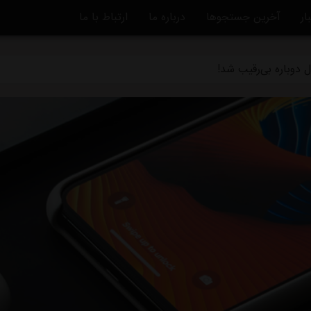
ار
آخرین جستجوها
درباره ما
ارتباط با ما
ه تکلیف مشخص می شود/ واکنش تاجرنیا به مدیرعاملی متدین در استق
 دوباره بی‌رقیب شد!
تاره به خداحافظی استقلال/ انتخاب تکراری رامین: دویدن در خیابان!
بق استقلال: حق هوادار این نیست
بلااستفاده است/ شوک به آبی پوشان پیش از شروع لیگ برتر