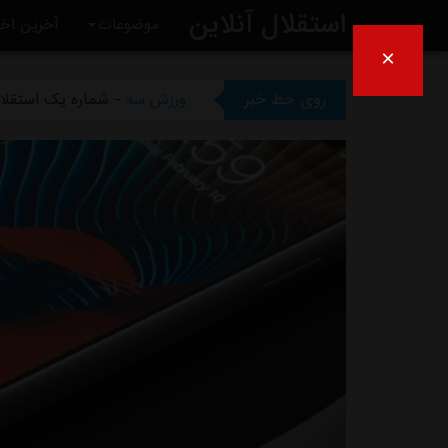
استقلال آنلاین
موضوعات
آخرین اخب
×
ورزش سه
- ظرف دو هفته آیند
روی خط خبر
ورزش سه
- شماره یک استقلال
ورزش سه
- بی تفاوتی عجیب س
ورزش سه
- انتقاد کاپیتان سا
ورزش سه
- چمن غدیر همچنان 