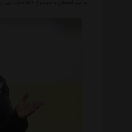
به تیم استقلال با موضوع news-تازه ترین های باشگاه استقلال منتشر شد.