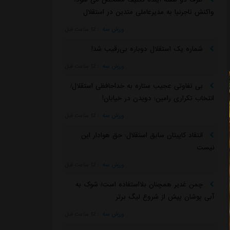
واکنش تاجرنیا به مدیرعاملی متدین در استقلال
ورزش سه
::
12 ساعت قبل
شماره یک استقلال دوباره بی‌رقیب شد!
ورزش سه
::
12 ساعت قبل
بی تفاوتی عجیب ستاره به خداحافظی استقلال/
انتخاب تکراری رامین: دویدن در خیابان!
ورزش سه
::
12 ساعت قبل
انتقاد کاپیتان سابق استقلال: حق هوادار این
نیست
ورزش سه
::
12 ساعت قبل
چمن غدیر همچنان بلااستفاده است/ شوک به
آبی پوشان پیش از شروع لیگ برتر
ورزش سه
::
12 ساعت قبل