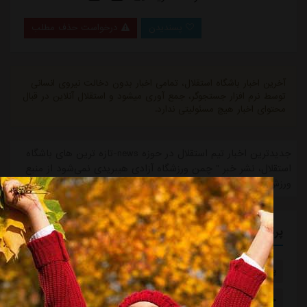
پسندیدن
درخواست حذف مطلب
آخرین اخبار باشگاه استقلال، تمامی اخبار بدون دخالت نیروی انسانی
توسط نرم افزار جستجوگر، جمع آوری میشود و استقلال آنلاین در قبال
محتوای اخبار هیچ مسئولیتی ندارد.
جدیدترین اخبار تیم استقلال در حوزه news-تازه ترین های باشگاه
استقلال، نشر خبر " چمن ورزشگاه آزادی هیبریدی نمی‌شود از منبع
ورزش سه. "
پربازدیدترین برچسب ها
پاس قوامین
استان بصره
آدان
یونان
خواهر خواندگی