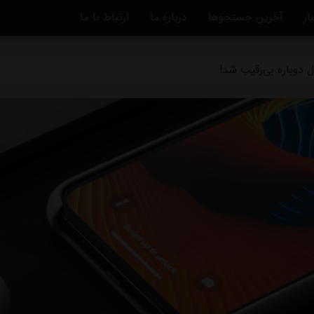
ار
آخرین جستجوها
درباره ما
ارتباط با ما
ه تکلیف مشخص می شود/ واکنش تاجرنیا به مدیرعاملی متدین در استق
 دوباره بی‌رقیب شد!
تاره به خداحافظی استقلال/ انتخاب تکراری رامین: دویدن در خیابان!
بق استقلال: حق هوادار این نیست
بلااستفاده است/ شوک به آبی پوشان پیش از شروع لیگ برتر