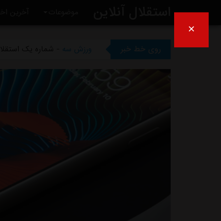
استقلال آنلاین
موضوعات
آخرین اخب
×
ورزش سه
- ظرف دو هفته آیند
روی خط خبر
ورزش سه
- شماره یک استقلال
ورزش سه
- بی تفاوتی عجیب س
ورزش سه
- انتقاد کاپیتان سا
ورزش سه
- چمن غدیر همچنان 