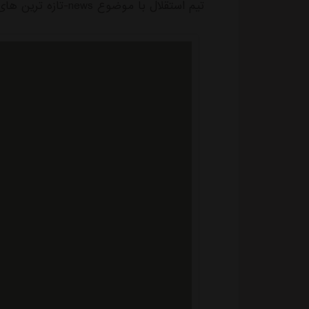
تیم استقلال با موضوع news-تازه ترین های باشگاه استقلال منتشر شد.