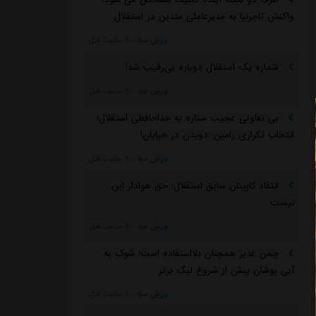
واکنش تاجرنیا به مدیرعاملی متدین در استقلال
ورزش سه
::
5 ساعت قبل
شماره یک استقلال دوباره بی‌رقیب شد!
ورزش سه
::
5 ساعت قبل
بی تفاوتی عجیب ستاره به خداحافظی استقلال/
انتخاب تکراری رامین: دویدن در خیابان!
ورزش سه
::
5 ساعت قبل
انتقاد کاپیتان سابق استقلال: حق هوادار این
نیست
ورزش سه
::
5 ساعت قبل
چمن غدیر همچنان بلااستفاده است/ شوک به
آبی پوشان پیش از شروع لیگ برتر
ورزش سه
::
5 ساعت قبل