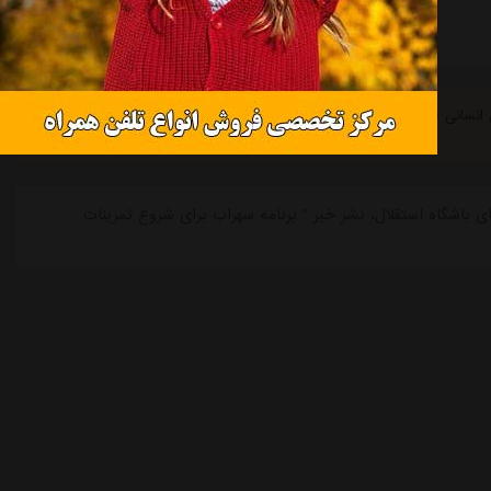
پسندیدن
درخواست حذف مطلب
ی انسانی توسط نرم افزار جستجوگر، جمع آوری میشود و استقلال آنلاین در
استقلال در حوزه news-تازه ترین های باشگاه استقلال، نشر خبر " برنامه سهراب برای شروع تمرینات