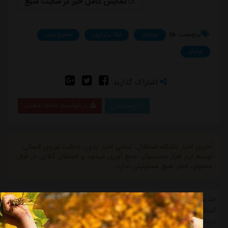
نمایش کامل خبر در سایت منبع
برچسب ها:
استقلال
لیگ برتر ایران
شاهرخ بیانی
فوتبال
اشتراک گذارید:
پسندیدن
درخواست حذف مطلب
آخرین اخبار باشگاه استقلال، تمامی اخبار بدون دخالت نیروی انسانی
توسط نرم افزار جستجوگر، جمع آوری میشود و استقلال آنلاین در قبال
محتوای اخبار هیچ مسئولیتی ندارد.
جدیدترین اخبار تیم استقلال در حوزه news-تازه ترین های باشگاه
استقلال، نشر خبر " دلجویی استقلالی‌ها از اسطوره با پرداخت هزینه
درمان از منبع ورزش سه. "