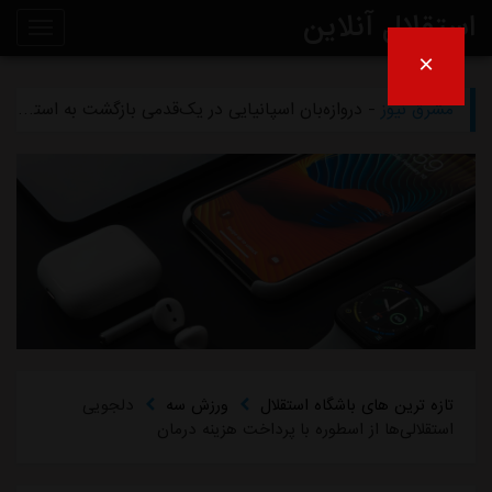
استقلال آنلاین
×
مشرق نیوز
- تلاش پزشکان استقلال برای رساندن چشمی به هفته اول لیگ برتر
روی
مشرق نیوز
- دروازه‌بان اسپانیایی در یک‌قدمی بازگشت به استقلال
خط
مشرق نیوز
- خرید گران استقلال سر از یونان درآورد
خبر
مشرق نیوز
- پیروزی استقلال مقابل همنام خوزستانی
مشرق نیوز
- رقم فسخ قرارداد رضاییان با استقلال فقط ۱۰۰میلیون تومان!
تازه ترین های باشگاه استقلال
ورزش سه
دلجویی
استقلالی‌ها از اسطوره با پرداخت هزینه درمان