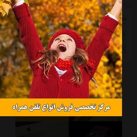
پربازدیدترین برچسب ها
آدان
یونان
خواهر خواندگی
ابومسلم افغانستان
تیم ملی آفریقای جنوبی