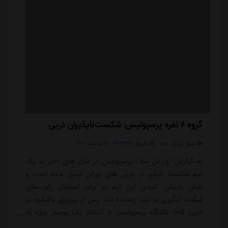
گروه ۶ نفره پرسپولیس: شکست‌ناپذیران دربی
منبع:
ورزش سه
تاریخ:
۱۴۰۳/۱۲/۱۱
ساعت:
۳:۲۰
به گزارش "ورزش سه"، پرسپولیس در سال های اخیر به یک
تیم شکست ناپذیر در دربی های تهران تبدیل شده است و
شش بازیکن کلیدی این تیم در برابر استقلال رکوردهای
شگفت انگیزی به ثبت رسانده اند. پس از پیروزی باشکوه در
دربی ۱۰۵، باشگاه پرسپولیس با انتشار یک پوستر ویژه به
نام "The Unbeatables" (شکست ناپذیرها)، به بازیکنانی