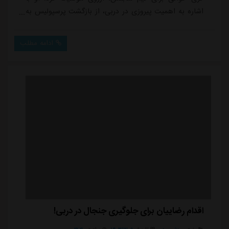
اشاره به اهمیت پیروزی در دربی، از بازگشت پرسپولیس به
کورس قهرمانی ابراز خوشحالی کرد و گفت که این نتیجه از
نظر روحی به تیم کمک خواهد کرد تا در ادامه فصل عملکرد
ادامه مطلب
بهتری داشته باشد.سعید مهری بازیکن پرسپولیس، درباره
کسب پیروزی در مقابل استقلال تهران گفت: خدا را شکر که
توانستیم ۳ امتیاز این مسابقه را ...
اقدام رضاییان برای جلوگیری جنجال در دربی!