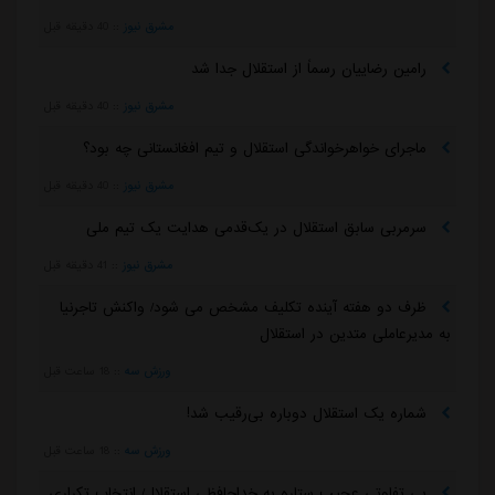
مشرق نیوز
::
40 دقیقه قبل
رامین رضاییان رسماً از استقلال جدا شد
مشرق نیوز
::
40 دقیقه قبل
ماجرای خواهرخواندگی استقلال و تیم افغانستانی چه بود؟
مشرق نیوز
::
40 دقیقه قبل
سرمربی سابق استقلال در یک‌قدمی هدایت یک تیم ملی
مشرق نیوز
::
41 دقیقه قبل
ظرف دو هفته آینده تکلیف مشخص می شود/ واکنش تاجرنیا
به مدیرعاملی متدین در استقلال
ورزش سه
::
18 ساعت قبل
شماره یک استقلال دوباره بی‌رقیب شد!
ورزش سه
::
18 ساعت قبل
بی تفاوتی عجیب ستاره به خداحافظی استقلال/ انتخاب تکراری