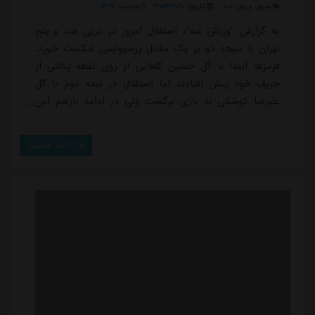
منبع:
ورزش سه
تاریخ:
۱۴۰۳/۱۲/۰۹
ساعت:
۲۲:۲۲
به گزارش "ورزش سه"، استقلال امروز در دربی صد و پنج
تهران با نتیجه دو بر یک مقابل پرسپولیس شکست خورد.
قرمزها ابتدا با گل حسین کنعانی از روی نقطه پنالتی از
حریف خود پیش افتادند اما استقلال در نیمه دوم با گل
علیرضا کوشکی به بازی برگشت ولی در ادامه بازهم این
سرخ ها بودند که با گل علی علیپور از استقلال پیش افتادند
و در نهایت برنده دربی شدند.استقلال با این شکست بعد از
ادامه مطلب
ده سال در دربی رفت و برگشت مقابل پرسپولیس شکست
خورد. این در حالی است که استقلال در این مسابقه نمایش
بدی هم از خود ارائه نداد اما پرسپول...