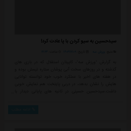
سیدحسین به سیو کردن با پا عادت کرد!
منبع:
ورزش سه
تاریخ:
۱۴۰۳/۱۲/۰۹
ساعت:
۲۲:۲۳
به گزارش "ورزش سه"، کاپیتان استقلال که در بازی های
گذشته و در روزهای سخت آبی پوشان ستاره تیمش بوده و
در هفته های اخیر با عملکرد خوب خود توانسته توانایی
هایش را نشان بدهد، در دربی پایتخت هم نمایش خوبی
داشت.سیدحسین حسینی در ثانیه های پایانی دیدار با
پرسپولیس و در حالی که آبی پوشان روی نتیجه دو بر یک
به سود سرخپوشان برای به ثمر رساندن گل تساوی تلاش
ادامه مطلب
می کردند، یک سیو تماشایی داشت و استقلال را در بازی
نگه داشت.در اولین دقیقه از وقت های اضافی نیمه دوم
عیسی آل کثیر روی ضد حمله سریع پرسپولیس با حسینی در