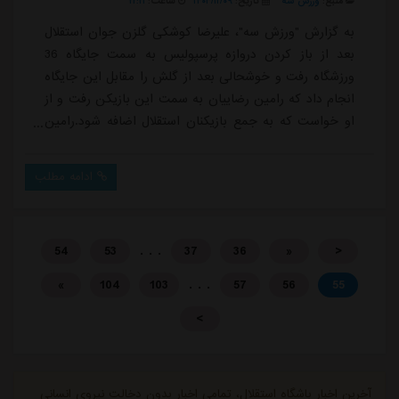
منبع:
ورزش سه
تاریخ:
۱۴۰۳/۱۲/۰۹
ساعت:
۲۲:۲۱
به گزارش "ورزش سه"، علیرضا کوشکی گلزن جوان استقلال
بعد از باز کردن دروازه پرسپولیس به سمت جایگاه 36
ورزشگاه رفت و خوشحالی بعد از گلش را مقابل این جایگاه
انجام داد که رامین رضاییان به سمت این بازیکن رفت و از
او خواست که به جمع بازیکنان استقلال اضافه شود.رامین
رضاییان که روی این گل نقش مستقیم داشت بعد از
خوشحالی که همراه با دیگر بازیکنان استقلال انجام داده بود
ادامه مطلب
به بازیکن استقلال هشدار داد که خوشحالی او به شکلی
نباشد که جریان مسابقه را تحت تاثیر قرار دهد و حواشی
برای او و تیم استقلال ایجاد کند.استقل...
. . .
54
53
37
36
«
<
. . .
»
104
103
57
56
55
>
آخرین اخبار باشگاه استقلال، تمامی اخبار بدون دخالت نیروی انسانی