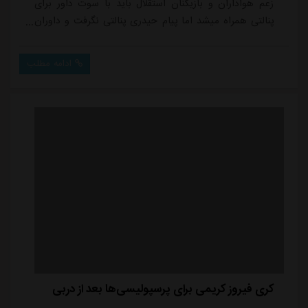
زعم هواداران و بازیکنان استقلال باید با سوت داور برای
پنالتی همراه میشد اما پیام حیدری پنالتی نگرفت و داوران
وی ای آر هم اعتقادی به پنالتی نداشتند.دانیال مرادی در
مورد این صحنه گفت: چیزی که همکاران چک کردند و
ادامه مطلب
داوران دیدند یک برخورد ساده بود اما انشالله فیلم های
دستگاه فردا یا پس فردا به دست ما می رسد و آنالیز دقیقی
خواهیم داشت اما چیزی که دیدیم...
کری فیروز کریمی برای پرسپولیسی‌ها بعد از دربی