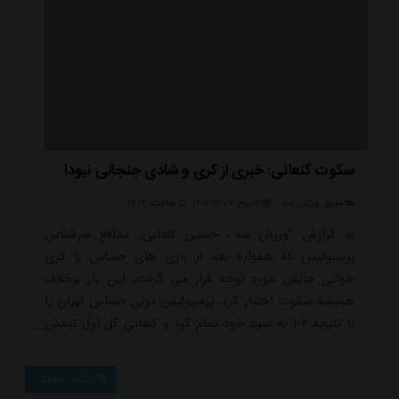
سکوت کنعانی: خبری از کری‌ و شادی جنجالی نبود!
منبع:
ورزش سه
تاریخ:
۱۴۰۳/۱۲/۰۹
ساعت:
۲۲:۲۲
به گزارش "ورزش سه"، حسین کنعانی، مدافع سرشناس
پرسپولیس که همواره بعد از بازی های حساس با کری
خوانی هایش مورد توجه قرار می گرفت، این بار برخلاف
همیشه سکوت اختیار کرد. پرسپولیس دربی حساس تهران را
با نتیجه ۲-۱ به سود خود تمام کرد و کنعانی گل اول تیمش
را از روی نقطه پنالتی به ثمر رساند، اما پس از پایان بازی
حاضر به گفت وگو با خبرنگاران نشد.مدافع سرخ ها که در
ادامه مطلب
این فصل رفت و برگشت به استقلال گل زده، در پایان بازی