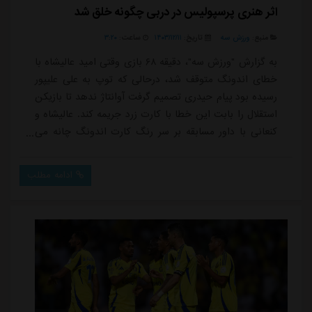
اثر هنری پرسپولیس در دربی چگونه خلق شد
منبع:
ورزش سه
تاریخ:
۱۴۰۳/۱۲/۱۱
ساعت:
۳:۲۰
به گزارش "ورزش سه"، دقیقه ۶۸ بازی وقتی امید عالیشاه با
خطای اندونگ متوقف شد، درحالی که توپ به علی علیپور
رسیده بود پیام حیدری تصمیم گرفت آوانتاژ ندهد تا بازیکن
استقلال را بابت این خطا با کارت زرد جریمه کند. عالیشاه و
کنعانی با داور مسابقه بر سر رنگ کارت اندونگ چانه می
زدند اما بعد از چک شدن صحنه، کارت زرد تایید شد تا یک
ضربه ایستگاهی برای سرخ ها شکل بگیرد. شاید در همین
ادامه مطلب
لحظات بود که ذهن دو بازیکن پرسپولیس برای خلق یک
شاهکار هنری به هم وصل شد.این بار برخلاف دفعات قبلی
امید عالیشاه پشت توپ نایستاد ...