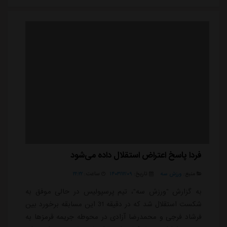
بدون آنکه به سوالات خبرنگاران پاسخ دهد، ورزشگاه را ترک
کرد. این در حالی بود که انتظار می ر...
فردا پاسخ اعتراض استقلال داده می‌شود
منبع:
ورزش سه
تاریخ:
۱۴۰۳/۱۲/۰۹
ساعت:
۲۲:۲۲
به گزارش "ورزش سه"، تیم پرسپولیس در حالی موفق به
شکست استقلال شد که در دقیقه 31 این مسابقه برخورد بین
فرشاد فرجی و محمدرضا آزادی در محوطه جریمه قرمزها به