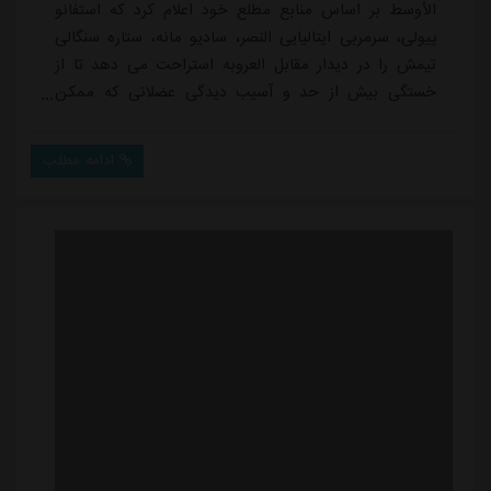
الأوسط بر اساس منابع مطلع خود اعلام کرد که استفانو
پیولی، سرمربی ایتالیایی النصر، سادیو مانه، ستاره سنگالی
تیمش را در دیدار مقابل العروبه استراحت می دهد تا از
خستگی بیش از حد و آسیب دیدگی عضلانی که ممکن
است مانع حضور او در دیدار با استقلال شود، جلوگیری
کند.همچنین، حضور ایمریک لاپورت، مدافع اسپانیایی النصر،
ادامه مطلب
در این دیدار منتفی شده است، زیرا او در مسابقه قبلی دچار
مصدومیت عضلانی شده بود. در همین حال، علی لاجامی،
مدافع دیگر این تیم، برنامه توان بخشی خود ...