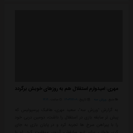
مهری: امیدوارم استقلال هم به روزهای خوبش برگردد
منبع:
ورزش سه
تاریخ:
۱۴۰۳/۱۲/۰۹
ساعت:
۲۲:۲۱
به گزارش "ورزش سه"، سعید مهری، هافبک پرسپولیس که
پیش تر سابقه بازی در استقلال را داشت، دومین دربی خود
را با پیراهن سرخ ها تجربه کرد و در پایان بازی به جای
کری خوانی برای تیم سابقش، آرزوی موفقیت کرد. او با