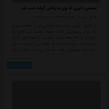
چشمی: داوری که برای ما پنالتی گرفت غیب شد
منبع:
ورزش سه
تاریخ:
۱۴۰۳/۱۲/۰۹
ساعت:
۲۲:۲۳
به گزارش "ورزش سه"، روزبه چشمی پس از شکست دو بر
یک برابر پرسپولیس گفت: خسته نباشید می گویم به
بازیکنان تیم که واقعاً زحمت کشیدند. از هوادارانی که در
این سرما به ورزشگاه آمدند نیز تشکر می کنم و بابت این
نتیجه باید عذرخواهی کنیم. اما فکر می کنم بازیکنان تمام
توان خود را گذاشتند. آن ها هر سه روز یک بار بازی می
کنند و به نظر من شرایط باشگاه ما اصلاً نرمال نیست.وی
ادامه مطلب
ادامه داد: هر روز یک خبر جدید و یک داستان تازه به وجود
می آید. در مورد گل هایی که دریافت کردیم، مسئولیت آن
قطعاً با من، سیدحسین حسینی، رام...