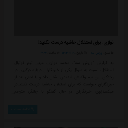
نوازی: برای استقلال حاشیه درست نکنید!
منبع:
ورزش سه
تاریخ:
۱۴۰۳/۱۲/۰۹
ساعت:
۲۲:۲۳
به گزارش "ورزش سه"، محمد نوازی، مربی تیم فوتبال
استقلال، نسبت به سوال یکی از خبرنگاران درباره درگیری در
رختکن این تیم واکنش شدیدی نشان داد و با لحنی تند از
خبرنگاران خواست که برای استقلال حاشیه درست نکنند.در
میکسدزون، خبرنگاران در حال گفتگو با چلنگر، مترجم
بوژوویچ، بودند و از او درباره شایعه درگیری بین اندونگ و
کوشکی پرسیدند. در حالی که چلنگر از این سوال تعجب
ادامه مطلب
کرده و شایعه درگیری را رد کرد، نوازی وارد گفتگو شد و
گفت: “چرا باید استقلال حاشیه درست کنید؟ رسانه بی خود
کرده که این خبر را زده، شما چرا ...