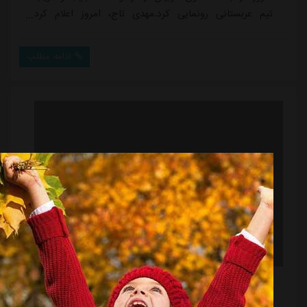
تیم عربستانی رونمایی کرد.مهدی تاج، امروز اعلام کرد
باشگاه النصر عربستان در نامه ای به استقلال خواستار
برگزاری بازی مرحله یک هشتم نهایی لیگ نخبگان آسیا در
ادامه مطلب
کشور ثالث شده بود که با این درخواست مخالف شد.تسنیم
نوشته مسئولان النصر در دو مرحله خواستار برگزاری بازی با
استقلال در کشور ثالث شدند. یکی از مدی...
آمار جالب مهری در داربی: سی دقیقه دو برد!
منبع:
ورزش سه
تاریخ:
۱۴۰۳/۱۲/۰۹
ساعت:
۲۲:۲۲