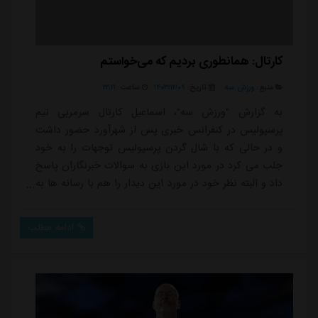
کارتال: همانطوری بردیم که می‌خواستم
منبع:
ورزش سه
تاریخ:
۱۴۰۳/۱۲/۰۹
ساعت:
۲۲:۲۱
به گزارش "ورزش سه"، اسماعیل کارتال سرمربی تیم
پرسپولیس در کنفرانس خبری پس از شهرآورد حضور داشت
و در حالی که با شال گردن پرسپولیس توجهات را به خود
جلب می کرد در مورد این بازی به سوالات خبرنگاران پاسخ
داد و البته نظر خود در مورد این دیدار را هم با رسانه ها به
اشتراک گذاشت.* صحبت های اولیه؟به همه شب بخیر می
گویم. قبل از هرچیز این را بگویم از رئیس باشگاه و کادر
ادامه مطلب
پزشکی و فیزیوتراپی تشکر می کنم چون خیلی به ما کمک
کردند تا بتوانیم کارمان را بهتر ادامه بدهیم. قبل از این
دربی یک بازی داشتیم که مساوی کردیم...