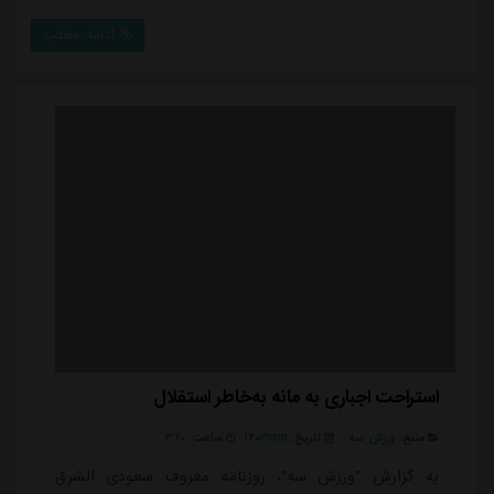
اشاره کرد که در تمام این سال ها در دربی ها هیچ گاه طعم
ادامه مطلب
شکست را نچشیده اند.در صدر این فهرست، امید عالیشاه،
کاپیتان همیشه جنگنده و محبوب پرسپولیس قرار دارد. او
که با ۱۷ حضور در دربی ها و ۶ پیر...
استراحت اجباری به مانه به‌خاطر استقلال
منبع:
ورزش سه
تاریخ:
۱۴۰۳/۱۲/۱۱
ساعت:
۳:۲۰
به گزارش "ورزش سه"، روزنامه معروف سعودی الشرق