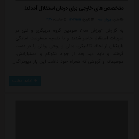
متخصص‌های خارجی برای درمان استقلال آمدند!
منبع:
ورزش سه
تاریخ:
۱۴۰۳/۱۲/۱۱
ساعت:
۳:۲۰
به گزارش "ورزش سه"، سومین گروه مربیگری و فنی در
تمرینات استقلال حاضر شدند و با تقسیم مسئولیت آمادگی
بازیکنان از لحاظ تاکتیکی، بدنی و روحی روانی را در دست
گرفتند و باید دید بعد از جواد نکونام و دستیارانش،
موسیمانه و گروهی که همراه خود داشت این بار میودراگ
بوژوویچ و مربیانی که کنار او حضور دارند چه عملکردی
خواهند داشت.با در نظر گرفتن شرایط این فصل استقلال کار
ادامه مطلب
سختی نیست که درک کنیم بازیکنان این تیم یکی از عجیب
ترین فصل های فوتبالی را تجربه کردند و با مربیانی با اخلاق
و سلیقه فنی مختلف باید خودشان ر...