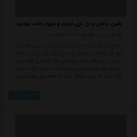
رامین: با جان و دل بازی کردیم و سزاوار باخت نبودیم
منبع:
ورزش سه
تاریخ:
۱۴۰۳/۱۲/۰۹
ساعت:
۲۲:۲۲
به گزارش "ورزش سه"، رامین رضاییان که در دربی ۱۰۵ پاس
تنها گل استقلال را ارسال کرد، در پایان این بازی و هنگام
خروج از ورزشگاه مقابل خبرنگاران قرار گرفت و گفت: «می
خواهم برای هوادارانمان صحبت کنم. استقلال بزرگ است و
شک نکنید که بزرگ خواهد ماند. ما هفته پیش توانستیم در
یک بازی بین المللی سخت دل هواداران را شاد کنیم اما
متاسفانه امروز نتوانستیم این کار را انجام دهیم.»او
ادامه مطلب
صحبتش را اینطور ادامه داد: «فوتبال حرفه ای یعنی همین.
یعنی یک روز هواداران ما شاد هستند و یک روز غمگین
هستند و چیزی که وجود دارد ای...