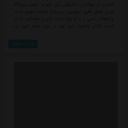
تعدادی از هواداران خشمگین این تیم در راهرو ورزشگاه
آزادی مقابل نظری جویباری، مدیرعامل باشگاه، تجمع کردند
و انتقادات تندی را به او وارد کردند. یکی از هواداران که به
شدت نگران وضعیت تیم بود، با بیان اینکه “این چه
وضعیتی است؟ چه تیمی است درست کردید؟” اعتراض خود
را نشان داد که نظری جویباری در پاسخ به این انتقاد
ادامه مطلب
واکنش نشان داد و گفت: “من این تیم را درست کردم؟
کسایی که تیم را بستند باید بگویند که چه کار
کردند!”موضوع دومی که هواداران استقلال به آن انتقاد د...