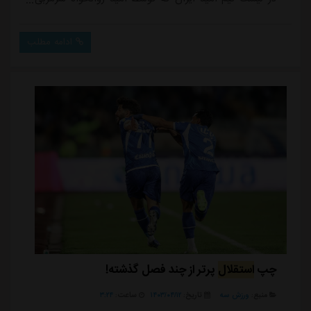
این تیم انتخاب شده حضور دارد. پیش از این نیز از احتمال
انتقال محمد خلیفه به استقلال، دیگر بازیکن تیم امید ایران
ادامه مطلب
نیز صحبت کردیم.براساس برخی اخبار، باشگاه استقلال در
آستانه جذب مرصاد سیفی، مدافع چپ ۲۱ ساله ی نساجی
مازندران قرار دارد. این بازیکن جوان که چند...
چپ
استقلال
پرتر از چند فصل گذشته!
منبع:
ورزش سه
تاریخ:
۱۴۰۳/۰۴/۱۲
ساعت:
۳:۲۴