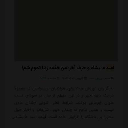
امید
عالیشاه و حرف آخر: من حَقَمه زیبا تموم شم!
منبع:
ورزش سه
تاریخ:
۱۴۰۴/۰۲/۰۶
ساعت:
۹:۴۵
به گزارش "ورزش سه"، برای هواداران پرسپولیس که معمولاً
در یک دهه اخیر و در این مقطع از سال در سودای کسب
عنوان قهرمانی بودند، شرایط فعلی کنونی چندان عادی
نیست و همین نتایج نه چندان خوب، شایعات و اخبار حول
محور این باشگاه را افزایش داده است. آینده امید عالیشاه،
کاپیتان محبوب این تیم در هاله ای از ابهام قرار گرفته و در