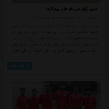
مربی
تیم
ملی خواهان پیدا کرد!
منبع:
ورزش سه
تاریخ:
۱۴۰۳/۰۴/۲۴
ساعت:
۴:۵۱
به گزارش "ورزش سه"، تکلیف نیمکت تیم های لیگ برتری
تقریبا مشخص شده و در این شرایط، برخی سرمربیان که
فعلا کمک اصلی خود را معرفی نکرده اند، سراغ دستیار امیر
قلعه نویی رفته اند و قصد دارند او را به خدمت بگیرند ولی
فعلا پاسخی از سوی کادر تیم ملی نگرفته اند.علی اصغر
قربانعلی پور که تجربه کار در لیگ برتر را دارد و همراه با
امیر قلعه نویی نیز به تیم ملی ایران رفته و پیش تر هم
ادامه مطلب
دستیار دراگان اسکوچیچ بود، اکنون با پیشنهادات جالب
توجهی از لیگ برتر مواجه شده که احتمال دارد دوباره به
عرصه باشگاهی برگردد.قربان...