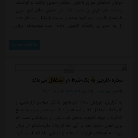
فوتبال استقلال تهران تاکنون عملکرد خوبی داشته و توانسته
رضایت هواداران را جلب کند. در همین حال این مربی
خواستار تقویت تیم خود شده و لیست بازیکنان مدنظر خود
را به مدیران باشگاه تحویل داده است.موسیمانه برای
تقویت خط هافبک تیم خود، قصد دارد محمد قربانی بازیکن
تیم اورنبرگ روسیه را به استقلال بیاورد و در همین رابطه
ادامه مطلب
مدیران استقلال صحبت هایی را با مدیربرنامه او داشته
اند.از آنجا که قربانی تحت قرارداد با اورنبرگ است مدیران
باشگاه روسی که برای خرید او از ...
ستاره خارجی
به
یک شرط در
استقلال
می‌ماند
منبع:
ورزش سه
تاریخ:
۱۴۰۳/۰۳/۱۸
ساعت:
۱۷:۱۳
به گزارش "ورزش سه"، گوستاوو بلانکو مهاجم آرژانتینی و
تاثیرگذار استقلال که از نیم فصل لیگ بیست و سوم به جمع
شاگردان جواد نکونام ملحق شد، یکی از بازیکنانی است که
برای فصل جدید هم با آبی ها قرارداد دارد.بلانکو در زمان
ورود به استقلال قرارداد 2 ساله را با این باشگاه امضا کرد،