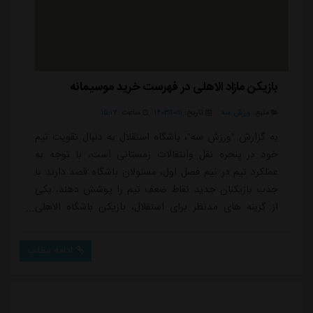
بازیکن مازاد الاهلی در فهرست خرید موسیمانه
منبع:
ورزش سه
تاریخ:
۱۴۰۳/۱۰/۱۱
ساعت:
۱۵:۱۷
به گزارش "ورزش سه"، باشگاه استقلال به دنبال تقویت تیم
خود در پنجره نقل وانتقالات زمستانی است. با توجه به
عملکرد تیم در نیم فصل اول، مسئولان باشگاه قصد دارند با
جذب بازیکنان جدید نقاط ضعف تیم را پوشش دهند. یکی
از گزینه های مدنظر برای استقلال، بازیکن باشگاه الاهلی
مصر، پرسی تاو، وینگر 30 ساله اهل آفریقای جنوبی است که
به نظر می رسد از فهرست این باشگاه خارج شود.رسانه
ادامه مطلب
المصری الیوم نوشته است: قرارداد پرسی تاو، وینگر تیم
الاهلی، تا پایان فصل جاری اعتبار دارد و این بازیکن از
ژانویه 2025 می تواند با هر ت...