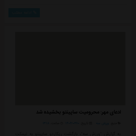
آورد تا روزنه ای از امید برای صعود به دور بعدی زنده نگه
دارد و از طرف دیگر، شانس استقلال برای صعود را بیشتر
ادامه مطلب
کند.این برد برای نماینده اردن جنبه ای ویژه داشت؛ اکنون
الوحدات با سه امتیاز در رتبه چهارم گروه A قرار دارد.در
مقابل، تیم المحرق که...
ادعای مهر: محرومیت ساپینتو بخشیده شد
منبع:
ورزش سه
تاریخ:
۱۴۰۴/۰۴/۱۰
ساعت:
۱۳:۱۸
به گزارش "ورزش سه"، بازگشت ریکاردو ساپینتو به نیمکت