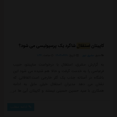
کاپیتان
استقلال
شاگرد یک پرسپولیسی می شود؟
منبع:
مشرق نیوز
تاریخ:
۱۴۰۴/۰۴/۱۹
ساعت:
۱:۳۶
به گزارش مشرق، استقلال با درخواست ساپینتو، حبیب
فرعباسی را به خدمت گرفت و حالا هم شنیده می شود این
باشگاه در آستانه جذب یک گلر خارجی است.اتفاقاتی که
نشان می دهد مدیران استقلال خیلی مایل به ادامه
همکاری با سید حسین حسینی نیستند و کاپیتان آبی ها در
آستانه جدایی از تیمش قرار گرفته است. عصر امروز هم
حسینی با انتشار یک استوری، به شدت به مدیران باشگاه
ادامه مطلب
استقلال حمله کرد تا شایعه جدایی اش جدی تر از قبل
شنیده شود. (اینجا)حتی حسینی آنطور که خودش هم گفته