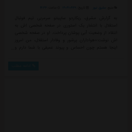
منبع:
مشرق نیوز
تاریخ:
۱۴۰۴/۰۴/۲۹
ساعت:
۲۲:۳۶
به گزارش مشرق، ریکاردو ساپینتو سرمربی تیم فوتبال
استقلال با انتشار یک استوری در صفحه شخصی اش به
انتقاد از وضعیت آبی پوشان پرداخت. او در صفحه شخصی
اش نوشت:«هواداران پرشور و وفادار استقلال، من امروز
اینجا هستم چون احساس و پیوند عمیقی با شما دارم و
برای تحقق رؤیای آبی تلاش می کنم. احساسم می گفت که
باید منتظر خبرهای خوب درباره نقل وانتقالات می شدم، اما
ادامه مطلب
باید بگویم در شرایط خوبی نیستیم.من یک مبارز هستم که
هرگز در شرایط سخت تسلیم نمی شوم، اما هواداران بدانند
که ما در شرایط نابرابر برای مبارزه آماده می ...