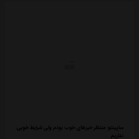
بود، با مدیران استقلال برای تمدید قرارداد به توافق رس...
ساپینتو: منتظر خبرهای خوب بودم ولی شرایط خوبی
نداریم