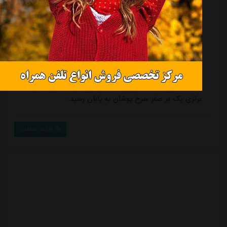
شکست
استقلال
در دربی امیدها
منبع:
مشرق نیوز
تاریخ:
۱۴۰۳/۱۱/۲۹
ساعت:
۹:۱۱
به گزارش مشرق، در جریان مسابقات رده امید لیگ برتر
تهران، تیم های امید پرسپولیس و استقلال از ساعت ۱۳ در
ورزشگاه درفشی فر به مصاف هم رفتند که این مسابقه با
برتری یک بر صفر سرخ پوشان به پایان رسید.
ادامه مطلب