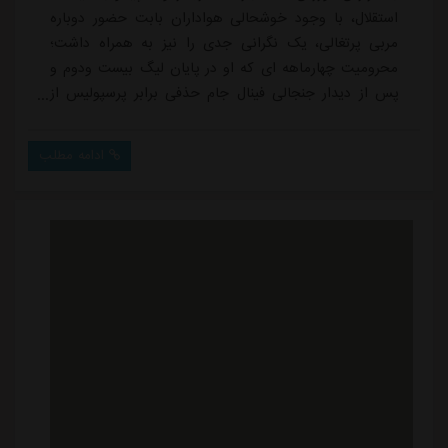
استقلال، با وجود خوشحالی هواداران بابت حضور دوباره
مربی پرتغالی، یک نگرانی جدی را نیز به همراه داشت؛
محرومیت چهارماهه ای که او در پایان لیگ بیست ودوم و
پس از دیدار جنجالی فینال جام حذفی برابر پرسپولیس از
سوی کمیته انضباطی فدراسیون فوتبال دریافت کرده
بود.هواداران استقلال نگران بودند که این محرومیت
ادامه مطلب
همچنان پابرجا باشد و ساپینتو نتواند از ابتدای فصل روی
نیمکت تیم بنشیند. به همین دلیل، باشگاه استقلال در
روزهای گذشته اقدامات قانونی خود را برای لغو یا...