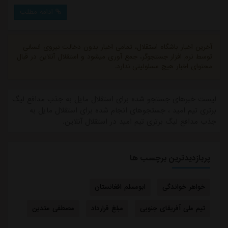
این مدت شایعات غیرقابل باوری در مورد او منتشر شده.در
ادامه مطلب
تابستان سال ۹۲ و هنگامی که پرسپولیس درصدد صید
شکارهای پرطمطراق و بزرگ در بازار تابستانی بود، خبر چند
خطی و تلگرافی انتقال امید عال...
آخرین اخبار باشگاه استقلال، تمامی اخبار بدون دخالت نیروی انسانی
توسط نرم افزار جستجوگر، جمع آوری میشود و استقلال آنلاین در قبال
محتوای اخبار هیچ مسئولیتی ندارد.
لیست خبرهای جستجو شده برای استقلال مایل به جذب مدافع لیگ
برتری تیم امید ، جستجوهای انجام شده برای استقلال مایل به
جذب مدافع لیگ برتری تیم امید در استقلال آنلاین.
پربازدیدترین برچسب ها
خواهر خواندگی
ابومسلم افغانستان
تیم ملی آفریقای جنوبی
مبلغ قرارداد
مصطفی متدین