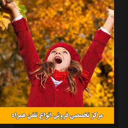
محصول جدید خانواده محبی: مسعود علیه
استقلال
!
منبع:
ورزش سه
تاریخ:
۱۴۰۳/۰۸/۰۵
ساعت:
۲۰:۳
به گزارش "ورزش سه"، مسعود محبی، بازیکن جوان خیبر
خرم آباد، بعد از مصدومیت احسان حسینی وارد زمین شد
تا دومین بازی خود را برای خیبر خرم آباد انجام دهد، او در
مقابل استقلال گل دوم خیبر را به ثمر رساند و زمینه ساز سه
امتیاز شیرین خانگی برای خرم آبادی ها بود.مسعود، برادر
کوچکتر محمد محبی ستاره سابق استقلال و حال حاضر تیم
ملی فوتبال ایران است که فصل گذشته در لیگ یک برای
ادامه مطلب
تیم پارس جنوبی جم توپ می زد و با درخشش در این
مسابقات مورد توجه رضا مهاجری و کادر فنی خیبر قرار
گرفت و در نقل و انتقالات تابستانی به ...