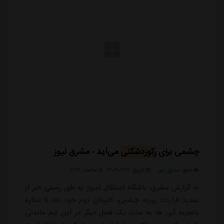
جباری به کمپ حجازی بازگشت
منبع:
ورزش سه
تاریخ:
۱۴۰۳/۱۲/۲۷
ساعت:
۲۳:۲۱
به گزارش "ورزش سه"، مجتبی جباری هافبک سابق و ستاره
دهه 90 استقلال امروز بعد از مدت ها در موقعیتی متفاوت
به کمپ حجازی بازگشت و با اضافه شدن به کادرفنی این
تیم کار خود را آغاز کرد، جباری که بعد از خداحافظی از
فوتبال چندین بار زمزمه بازگشت او به استقلال در پست
های مختلفی به گوش رسیده بود سرانجام در روزهای پایانی
سال به کادرفنی این تیم اضافه شد.هشت شاکی آبی ها که
ادامه مطلب
هر در دوران بازی هر زمانی که مصدوم نبود و در میانه