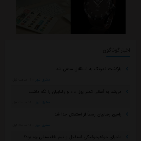
شماره یک استقلال دوباره بی‌رقیب شد!
ورزش سه
::
دیروز
بی تفاوتی عجیب ستاره به خداحافظی استقلال/ انتخاب تکراری
رامین: دویدن در خیابان!
ورزش سه
::
دیروز
انتقاد کاپیتان سابق استقلال: حق هوادار این نیست
ورزش سه
::
دیروز
چمن غدیر همچنان بلااستفاده است/ شوک به آبی پوشان پیش
از شروع لیگ برتر
ورزش سه
::
دیروز
آخرین فرصت استقلال به رضاییان
مشرق نیوز
::
دیروز
رامین رضاییان همه نشانه‌های استقلال را پاک کرد! +عکس