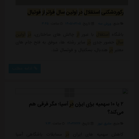
رکوردشکنی
استقلال
در
اولین
سال
فراتر
از
فوتبال
منبع:
ورزش سه
تاریخ:
۱۴۰۵/۰۳/۰۵
ساعت:
۳:۴۵
باشگاه
استقلال
با عبور
از
چالش های ساختاری،
در
اولین
سال
حضور جدی
در
سایر رشته ها، موفق به فتح جام های
معتبر
در
هندبال، بسکتبال و فوتسال شد.
ادامه مطلب
۲ یا ۱۰ سهمیه برای ایران
در
آسیا؛ مگر فرقی هم
می‌کند؟
منبع:
مشرق نیوز
تاریخ:
۱۴۰۳/۱۲/۲۶
ساعت:
۷:۲۲
کاهش سهمیه های ایران
در
مسابقات باشگاهی آسیا