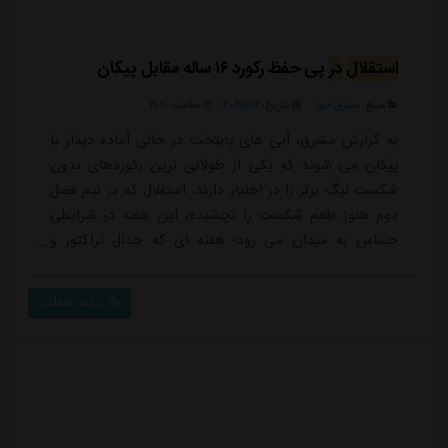
چشمی برای
رکوردشکنی
می‌آید - مشرق نیوز
منبع:
مشرق نیوز
تاریخ:
۱۴۰۴/۰۴/۲۲
ساعت:
۱۶:۳۶
به گزارش مشرق، باشگاه استقلال امروز به طور رسمی خبر از
تمدید قرارداد روزبه چشمی، کاپیتان دوم خود داد تا ستاره
باتجربه آبی ها به مدت یک فصل دیگر در این تیم ماندنی
شود.چشمی هم اکنون باسابقه ترین بازیکن استقلال است
که در لیگ بیست و پنجم، نهمین فصل حضور خود در تیم
محبوبش را تجربه خواهد کرد. او در لیگ پانزدهم راهی
استقلال شد و به جز یک فصل حضور در فوتبال قطر، در این
ادامه مطلب
مدت تنها پیراهن آبی را به تن کرده و حالا فرصت این را
دارد تا به رکوردی جالب توجه دست پیدا کند.کاپیتان بدون
بازوبند استقلال تا به اینجا د...