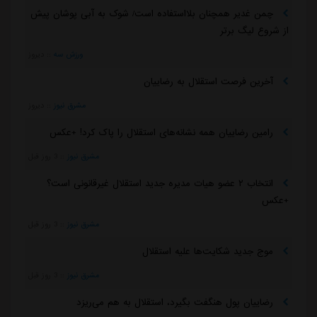
استقلال آنلاین
آخرین اخبار باشگاه استقلال، تمامی اخبار بدون دخالت نیروی انسانی توسط
نرم افزار جستجوگر، جمع آوری میشود و استقلال آنلاین در قبال محتوای
اخبار هیچ مسئولیتی ندارد.
حریم خصوصی
با استناد به ماده 74 قانون تجارت الکترونیک مصوب 17/10/1382 مجلس
شورای اسلامی و با عنایت به اینکه سایت استقلال آنلاین مصداق بستر
مبادلات الکترونیکی متنی، صوتی و تصویر است، مسئولیت نقض حقوق
تصریح شده مولفان در قانون فوق از قبیل تکثیر، اجرا و توزیع و یا هر گونه
محتوی خلاف قوانین کشور ایران بر عهده منبع خبر و کاربران است.