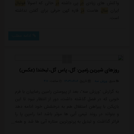
واکنش های زیادی
در
پی داشته
در
حالی که اصولاً
فوتبال
ایران
سال
هاست
در
قاره کهن حرفی برای گفتن نداشته
است.
ادامه مطلب
روزهای شیرین رامین: گل، پاس گل، لبخند! (عکس)
منبع:
ورزش سه
تاریخ:
۱۴۰۳/۰۶/۰۶
ساعت:
۴:۱۱
به گزارش "ورزش سه"، بعد از پیوستن رامین رضاییان با فرم
خوبی که در فصل گذشته داشت، دور از انتظار نبود تا این
بازیکن با پیراهن استقلال هم به درخشش خود ادامه دهد
و بتواند در روند تیمی آبی ها موثر باشد اما رامین پا را
فراتر گذاشت و تبدیل به پرنورترین ستاره آبی ها شد و همه
چیز باب میل او در جریان است.رامین رضاییان در اولین