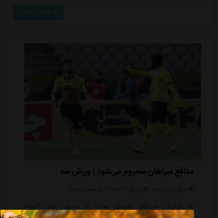
مدافع سپاهان محروم می‌شود | ورزش سه
منبع:
ورزش سه
تاریخ:
۱۴۰۳/۱۱/۲۴
ساعت:
۲۰:۵۸
به گزارش خبرنگار "ورزش سه"، تا ساعتی بعد کمیته
انضباطی این مدافع سابق استقلال را با دستور موقت از
انجام بازی برای تیمش منع خواهد کرد تا او توضیحی برای
حرکت تحریک آمیزش بدهد.شادی گل سوم سپاهان توسط
زکی پور فراتر از جنجال ها بود و او که پیراهن را درآورده
بود، با تا زدن شورت ورزشی خود، خوشحالی گلش را دو به
سکوهای سرخپوش جنجالی تر کرد.ویدئو: 368066حالا
ادامه مطلب
انتظار می رود مدافع چپ سپاهان با دستور موقت کمیته
انضباطی فعلا از بازی منع شود تا با حکم نهایی این کمیته
با محکومیت مالی و احتمالا محرومیت از بازی مو...