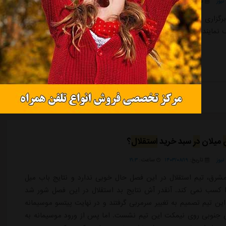
یوز
تاریخ:
۱۴۰۳/۱۲/۲۰
ساعت:
۸:۲۱
رگزاری دیدار تیم های
استقلال
و النصر عربستان و خبر مهمی
در
 نماینده کشورمان سر و صدای زیادی به پا کرد.
ادامه مطلب
میلان
در
سبد خرید
استقلال
؟
یوز
تاریخ:
۱۴۰۳/۰۸/۱۹
ساعت:
۲۱:۳
شرق، تیم استقلال در این فصل حال خوبی ندارد و نتایج باب میل
ا کسب نمی کند. آنقدر آش نتایج بد استقلال در این فصل شور شد
این تیم تصمیم به تغییر سرمربی گرفتند و در نهایت پیتسو موسیمانه
ی جنوبی روی نیمکت این تیم نشست. اما پس از ورود موسیمانه به