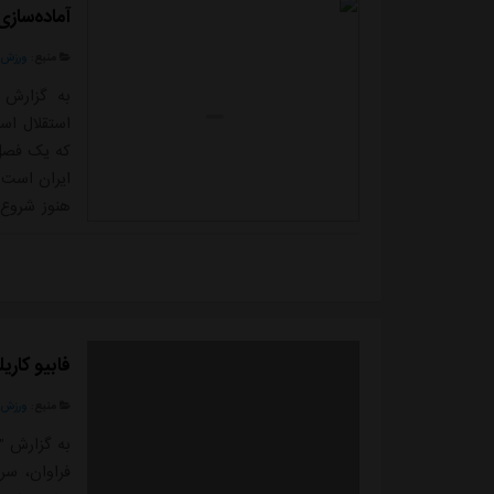
آماده‌ساز
منبع:
ورزش 
به گزارش "
استقلال اس
که یک فصل 
ایران است.
هنوز شروع 
دنبال می ک
نکونام برا
دست ندهد 
فابیو کار
منبع:
ورزش 
به گزارش "
فراوان، سر