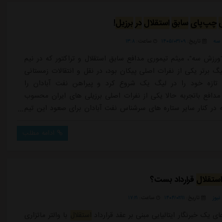
چپ‌پای
سابق
استقلال
در
برزیل
!
سه
تاریخ:
۱۴۰۵/۰۳/۰۹
ساعت:
۱۳:۸
ورزش سه"، میثم تیموری مدافع سابق استقلال و تراکتور که در نیم
گ برتر یکی از نفرات اصلی پیکان بود، در نقل و انتقالات زمستانی
 تازه خود را در لیگ یک شروع کرد و پیراهن نفت آبادان را
مدافع باتجربه حالا یکی از نفرات اصلی برزیلی های ایران محسوب
در کنار سایر ستاره های سرشناس نفت آبادان برای صعود این تیم
.تیموری در بازی اخیر نفت آبادان که با پیروزی این تیم همراه بود
خوبی داشت و درمدعی ماندن آبادانی ها نقش ایفا کرد. او در
ادامه مطلب
ازی...
ستقلال
قرارداد بست؟
یوز
تاریخ:
۱۴۰۴/۰۲/۱۱
ساعت:
۱۷:۲۱
ای یک خبرنگار ایتالیایی مبنی بر عقد قرارداد
استقلال
با والتر ماتزاری