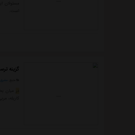
مسئولان ای
است.
گزینه تر
منبع:
مشرق ن
در
میان بحرا
کاریله، مرب