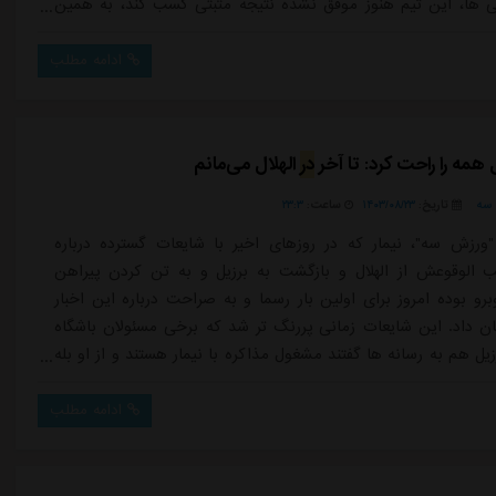
 ها، این تیم هنوز موفق نشده نتیجه مثبتی کسب کند، به همین
بی جدید استقلالی ها از مدیران این تیم درخواست جذب چند
پست های مختلف کرده است. یکی از پست هایی که موسیمانه برای
ادامه مطلب
رار دارد پست...
 همه را راحت کرد: تا آخر
در
الهلال می‌مانم
سه
تاریخ:
۱۴۰۳/۰۸/۲۳
ساعت:
۲۳:۳
ورزش سه"، نیمار که در روزهای اخیر با شایعات گسترده ‏درباره
 الوقوعش از الهلال و بازگشت به برزیل و به تن ‏کردن پیراهن
رو بوده امروز برای اولین بار رسما و به ‏صراحت درباره این اخبار
 داد. ‏این شایعات زمانی پررنگ تر شد که برخی مسئولان باشگاه
یل هم به رسانه ها گفتند مشغول مذاکره با نیمار هستند و از او ‏بله
فته اند. ‏اما نیمار امروز رسما به این گمانه زنی ها واکنش نشان داد.
ویی با ای اس پی ان برزیل گفت: "بازگشت من به سانتوس در ‏ف...
ادامه مطلب