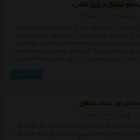
ی مدافع
استقلال
در
برزیل
(عکس)
سه
تاریخ:
۱۴۰۳/۰۴/۱۶
ساعت:
۲۳:۲۴
ورزش سه"، رافائل سیلوا یکی از بازیکنان خارجی تحت قرارداد
ت که برای فصل جدید لیگ برتر آماده می شود. این مدافع برزیلی
دیگر از قراردادش باقی مانده منتظر اعلام باشگاه برای بازگشتش به
سیلوا در روزهایی که لیگ ایران تعطیل است و تمرینات استقلال هم
نشده، در برزیل حضور دارد و در کشور خود تمرینات اختصاصی را
ند.مدافع برزیلی و بلندقامت استقلال که یکی از نفرات مد نظر جواد
ی فصل آینده محسوب می شود، برای آنکه آمادگی جسمانی اش را از
ادامه مطلب
ب...
یله شانس اول نیمکت
استقلال
سه
تاریخ:
۱۴۰۴/۰۳/۱۷
ساعت:
۱:۱۲
ورزش سه"، به نظر می رسد باشگاه استقلال پس از کش وقوس های
انجام در آستانه انتخاب سرمربی جدید خود قرار گرفته است. طی