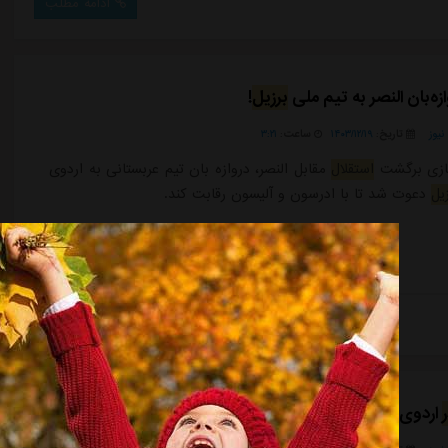
ادامه مطلب
ه‌بان النصر به تیم ملی
برزیل
!
یوز
تاریخ:
۱۴۰۳/۱۲/۱۹
ساعت:
۳:۲۱
ازی برگشت
استقلال
مقابل النصر، دروازه بان تیم عربستانی به اردوی
یل
دعوت شد تا با ادرسون و آلیسون رقابت کند.
ادامه مطلب
اردوی النصر به سود یا ضرر
استقلال
؟!