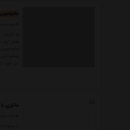
ماجراجویی
منبع:
ورزش 
به گزارش "
فصل اول لی
ماجراجویی
پوشید.این 
می شود که 
تلاش می کند
هم عملکرد 
جریان این ب
ماتزاری با
ا
منبع:
مشرق ن
با وجود ادع