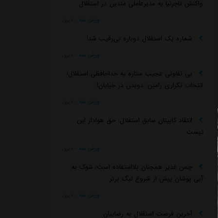
واکنش تاجرنیا به مدیرعاملی متدین در استقلال
ورزش سه
::
دیروز
شماره یک استقلال دوباره بی‌رقیب شد!
ورزش سه
::
دیروز
بی تفاوتی عجیب ستاره به خداحافظی استقلال/
انتخاب تکراری رامین: دویدن در خیابان!
ورزش سه
::
دیروز
انتقاد کاپیتان سابق استقلال: حق هوادار این
نیست
ورزش سه
::
دیروز
چمن غدیر همچنان بلااستفاده است/ شوک به
آبی پوشان پیش از شروع لیگ برتر
ورزش سه
::
دیروز
آخرین فرصت استقلال به رضاییان