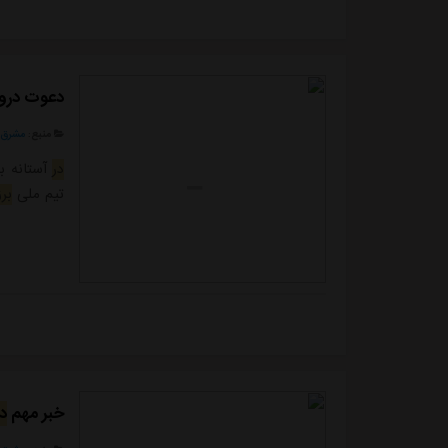
دعوت درواز
منبع:
مشرق ن
در
آستانه ب
تیم ملی
برز
خبر مهم
در