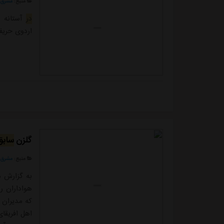
منبع:
مشرق ن
در
آستانه ب
اردوی حریف
گلزن
سابق
منبع:
مشرق ن
به گزارش م
هواداران ر
که مدیران 
اهل افریقا