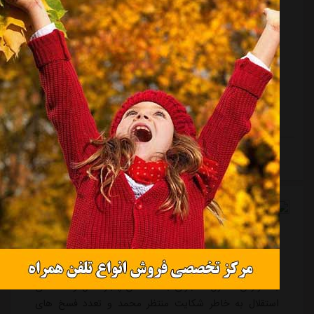
منبع:
ورزش سه
تاریخ:
۱۴۰۴/۰۴/۲۵
ساعت:
۱۳:۳۶
به گزارش "ورزش سه"، استقلال خوزستان که در دو فصل
اخیر یکی از تیم های پرتلاش و جنگنده لیگ بوده است، این
روزها خود را برای فصل بعد آماده می کند. با این حال،
بسته بودن پنجره نقل و انتقالاتی باشگاه باعث نگرانی
هواداران شده که اکنون کیوان بابادی، مدیرعامل آبی های
دیار کارون، در گفتگویی با خبرنگار ورزش سه، از حل این
مشکل در روزهای عادی خبر می دهد.بابادی در صحبت های
ادامه مطلب
خود درباره مشکلات مالی و بسته بودن پنجره نقل
وانتقالاتی باشگاه اظهار داشت: «به دلیل بدهی ای که از دو
فصل قبل یعنی لیگ بیست وسوم به جا ماند...
درخواست
استقلال
از
cas - مشرق نیوز
منبع:
مشرق نیوز
تاریخ:
۱۴۰۴/۰۸/۲۰
ساعت:
۱۹:۴۶
به گزارش مشرق، ماجرای بسته شدن پنجره نقل و انتقالاتی
استقلال به خاطر شکایت منتظر محمد و تعدد فسخ های