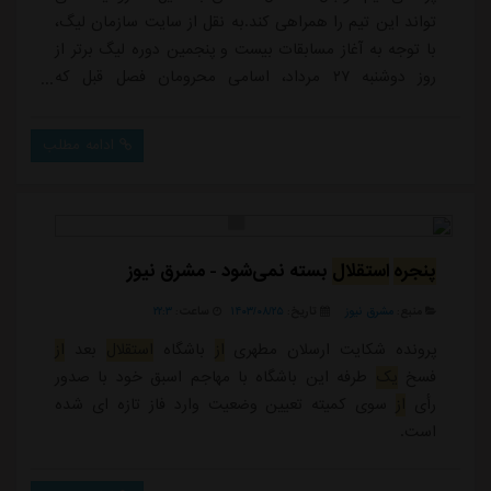
تواند این تیم را همراهی کند.به نقل از سایت سازمان لیگ،
با توجه به آغاز مسابقات بیست و پنجمین دوره لیگ برتر از
روز دوشنبه ۲۷ مرداد، اسامی محرومان فصل قبل که
محرومیت شأن به فصل ۱۴۰۵-۱۴۰۴ منتقل شده (حتی در
صورت تغییر باشگاه) در مسابقات فصل جدید از جمله
ادامه مطلب
سوپرجام سال ۱۴۰۴ باید اعمال شود به شرح زیر است:لیگ
برتر:حسین ابرقویی (خیبر خرم آباد) اخراجمازیار زارع
سرمربی ملوان اخراجمحمدعلی کاظمی فولاد خو...
پنجره
استقلال
بسته نمی‌شود - مشرق نیوز
منبع:
مشرق نیوز
تاریخ:
۱۴۰۳/۰۸/۲۵
ساعت:
۲۲:۳
پرونده شکایت ارسلان مطهری
از
باشگاه
استقلال
بعد
از
فسخ
یک
طرفه این باشگاه با مهاجم اسبق خود با صدور
رأی
از
سوی کمیته تعیین وضعیت وارد فاز تازه ای شده
است.