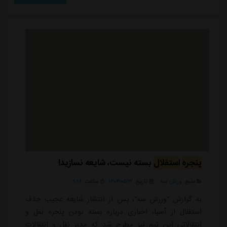
مالی، موارد دیگری نظیر کسر سه و شش امتیاز، ممنوعیت
خرید بازیکن خارجی و در نهایت سقوط به دسته پایین تر را
شامل خواهد شد.البته در ابتدا ف...
پنجره
استقلال
بسته نیست، شایعه نسازید!
منبع:
ورزش سه
تاریخ:
۱۴۰۴/۰۵/۲۲
ساعت:
۹:۱۸
به گزارش "ورزش سه"، پس از انتشار شایعه عجیب حذف
استقلال از آسیا، اخباری درباره بسته بودن پنجره نقل و
انتقالاتی این تیم نیز مطرح شد که مدیر نقل و انتقالات