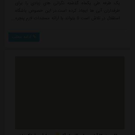
یک طرفه طی یکماه گذشته نگرانی های زیادی را برای
طرفداران آبی ها ایجاد کرده است.در این خصوص باشگاه
استقلال در تلاش است تا بتواند با ارائه مستندات لازم پنجره
نقل و انتقالات را باز کند و حالا با اعلام مجتبی فریدونی
عضو هیئت مدیره باشگاه در اولین گام درخواست دستور
ادامه مطلب
موقت برای باز شدن پنجره تا زمان اعلام حکم نهایی شده
است.فریدونی بعد از جلسه امروز هیئت مدیره استقلال
درباره مکاتبات با دادگاه عالی ورزش گف...