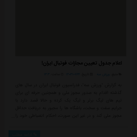
اعلام جدول تعیین مجازات فوتبال ایران!
منبع:
ورزش سه
تاریخ:
۱۴۰۳/۰۷/۲۲
ساعت:
۱۳:۳
به گزارش "ورزش سه"، فدراسیون فوتبال ایران در سال های
گذشته اقدام به صدور مجوز ملی و همچنین حرفه ای برای
تیم های لیگ برتر و لیگ یک کرده و حالا قصد دارد با
جرایم سفت و سخت، باشگاه ها را مجبور به دریافت حداقل
مجوز ملی کند و در غیر این صورت، احکام انضباطی خود را
بلافاصله برای آنها صادر خواهد کرد.بر اساس اعلام رسمی
فدراسیون فوتبال، عدم دریافت مجوز ملی، علاوه بر جرایم
ادامه مطلب