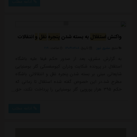
ادامه مطلب
واکنش
استقلال
به بسته شدن
پنجره
نقل
و
انتقالات
منبع:
مشرق نیوز
تاریخ:
۱۴۰۴/۰۲/۰۸
ساعت:
۲:۲۱
به گزارش مشرق، بعد از صدور حکم فیفا علیه باشگاه
استقلال در پرونده شکایت ودران کیوسفسکی گلر بوسنیایی
شایعاتی مبنی بر بسته شدن پنجره نقل و انتقالاتی باشگاه
مطرح شد.در این خصوص گفته شده استقلال تا زمانی که
حکم ۳۹۵ هزار یورویی گلر بوسنیایی را پرداخت نکند، حق
جذب بازیکن جدیدی نخواهد داشت. این مسئله اما با
واکنش مدیران استقلال روبه رو شده است.پژمان ماندگاری
ادامه مطلب
مدیرروابط عمومی باشگاه استقلال در این خصوص گفته
است: «متاسفانه بعد از برد استقلال و صعود به نیمه نهایی
جام حذفی، عده ای با انتشار اخبار کذب درباره...