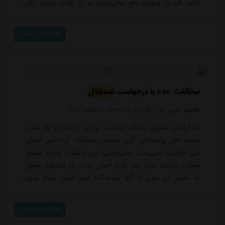
تغییر کند.در صورت رفع محرومیت و باز شدن پنجره نقل
وانتقالاتی، آنتونیو آدان جایی در برنامه های فصل آینده
استقلال نخواهد داشت و احتمال ادامه همکاری با این
ادامه مطلب
دروازه بان اسپانیایی بسیار کم است اما در شرایط فعلی؛
بسته ماندن پنجره نقل وانتقالاتی می تواند معادلات مدیران
استقلال را تغییر داده و آن...
مخالفت cac با درخواست
استقلال
منبع:
مشرق نیوز
تاریخ:
۱۴۰۴/۱۰/۰۳
ساعت:
۴:۵۶
به گزارش مشرق، دادگاه حکمیت ورزش (CAS) با باز شدن
پنجره نقل وانتقالاتی آبی پوشان مخالفت کرد.طبق ادعای
علی تاجرنیا، سرپرست مدیرعاملی این باشگاه، صدور دستور
موقت نیازمند احراز سه شرط اصلی است که استقلال موفق
به تحقق دو مورد از آنها شده اما عدم اثبات شرط سوم
باعث شد دادگاه تصمیم بگیرد تا زمان صدور رای نهایی در
پرونده منتظر محمد، پنجره نقل و انتقالاتی این باشگاه
ادامه مطلب
همچنان بسته بماند.