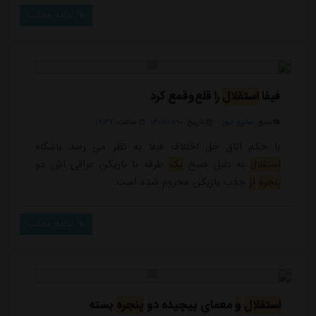
این مهاجم قرقیز را ثبت کند.استقلال تهران در تلاش برای
ادامه مطلب
تقویت تیمش و جذب بازیکنانی مثل محمدمهدی لطفی،
مهران احمدی و ... است که در صورت خرید این نفرات می
تواند قراردادشان را...
فیفا
استقلال
را قلع‌وقمع کرد
منبع:
مشرق نیوز
تاریخ:
۱۴۰۴/۰۷/۱۰
ساعت:
۱۹:۳۷
با حکم اتاق حل اختلاف فیفا به نظر می رسد باشگاه
استقلال
به دلیل فسخ
یک
طرفه با بازیکن عراقی اش دو
پنجره
از
جذب بازیکن محروم شده است.
ادامه مطلب
استقلال
و
معمای پیچیده دو
پنجره
بسته