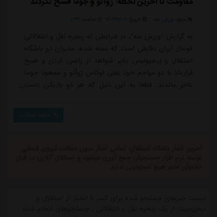
مقاومت تا آخرین لحظه: ژوآئو
و
جوما فسخ نکردند
منبع:
ورزش سه
تاریخ:
۱۴۰۳/۱۱/۰۹
ساعت:
۱:۳۳
به گزارش "ورزش سه"، در شرایطی که پنجره نقل و انتقالاتی
فوتبال ایران دقایقی است که بسته شده، مدیران دو باشگاه
استقلال و پرسپولیس بنابر شواهد از راضی کردن و فسخ
قرارداد با دو مهاجم خود یعنی لوکاس ژوآئو و مسعود جوما
عاجز ماندند. قطعا به این دلیل که هر دو بازیکن دست
بالاتری در موضوع فسخ قرارداد داشتند و احتمالا همه
دستمزد خود را برای جدایی از دو باشگاه طلب کرده اند.هر
ادامه مطلب
دو بازیکن امروز در دفتر دو باشگاه حاضر شدند و در
شرایطی که جوما بدون صحبت با خبرنگاران میدانی دفتر
مدیرعامل را ترک کرد، لوکاس ژوآئو ب...
آخرین اخبار باشگاه استقلال، تمامی اخبار بدون دخالت نیروی انسانی
توسط نرم افزار جستجوگر، جمع آوری میشود و استقلال آنلاین در قبال
محتوای اخبار هیچ مسئولیتی ندارد.
لیست خبرهای جستجو شده برای کسر 6 امتیاز از استقلال و
محرومیت از یک پنجره نقل و انتقالاتی ، جستجوهای انجام شده