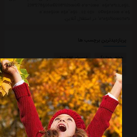
238ª278§06a©208ª02bœú© ø¹ø¬ûœø¨ ø§ø³øªù‚ù„ø§ù„
ø¨ø±ø§ûœ ø§ø¯ø§ù…ù‡ ù‡ù…ú©ø§ø±ûœ ø¨ø§
ø³ø§ù¾ûœù†øªùˆ در استقلال آنلاین.
پربازدیدترین برچسب ها
خواهر خواندگی
ابومسلم افغانستان
تیم ملی آفریقای جنوبی
مبلغ قرارداد
مصطفی متدین