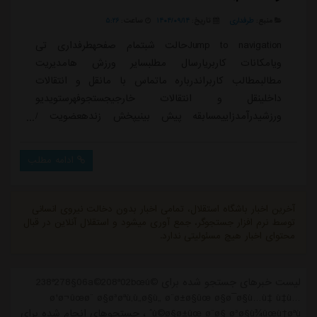
منبع:
طرفداری
تاریخ:
۱۴۰۴/۰۹/۱۴
ساعت:
۵:۲۶
Jump to navigationحالت شبتمام صفحهطرفداری تی
ویامکانات کاربریارسال مطلبسایر ورزش هامدیریت
مطالبمطالب کاربراندرباره ماتماس با مانقل و انتقالات
داخلینقل و انتقالات خارجیجستجوفهرستویدیو
ورزشیدرآمدزاییمسابقه پیش بینیپخش زندهعضویت /
وروداحسان کاشف زاده12/05/2025 - 00:55مشاهده پروفایل
278 مشاهده / 0 دیدگاه 21دانلود (5MB)</>داغ ترین ها
ادامه مطلب
👇🏻👇🏻👇🏻دسته بندی: اخبار خارجیویدئوانگلستانلیگ برتر
انگلیسمنچستریونایتددسته بندی ویدیو: گل های لحظه
ایویدیوانگلستانمنچستریونایتدسایر تیم های انگلستانبرچسب
آخرین اخبار باشگاه استقلال، تمامی اخبار بدون دخالت نیروی انسانی
ها: ...
توسط نرم افزار جستجوگر، جمع آوری میشود و استقلال آنلاین در قبال
محتوای اخبار هیچ مسئولیتی ندارد.
لیست خبرهای جستجو شده برای 238ª278§06a©208ª02bœú©
ø¹ø¬ûœø¨ ø§ø³øªù‚ù„ø§ù„ ø¨ø±ø§ûœ ø§ø¯ø§ù…ù‡ ù‡ù…
ú©ø§ø±ûœ ø¨ø§ ø³ø§ù¾ûœù†øªùˆ ، جستجوهای انجام شده برای