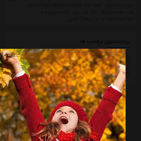
238ª278§06a©208ª29bœú© ø¹ø¬ûœø¨ ø§ø³øªù‚ù„ø§ù„
ø¨ø±ø§ûœ ø§ø¯ø§ù…ù‡ ù‡ù…ú©ø§ø±ûœ ø¨ø§
ø³ø§ù¾ûœù†øªùˆ در استقلال آنلاین.
پربازدیدترین برچسب ها
پاس قوامین
استان بصره
آدان
یونان
خواهر خواندگی