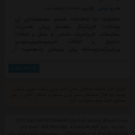
منبع:
طرفداری
تاریخ:
۱۴۰۴/۰۹/۱۴
ساعت:
۵:۲۶
Jump to navigationحالت شبتمام صفحهطرفداری تی
ویامکانات کاربریارسال مطلبسایر ورزش هامدیریت
مطالبمطالب کاربراندرباره ماتماس با مانقل و انتقالات
داخلینقل و انتقالات خارجیجستجوفهرستویدیو
ورزشیدرآمدزاییمسابقه پیش بینیپخش زندهعضویت /
وروداحسان کاشف زاده12/05/2025 - 00:55مشاهده پروفایل
278 مشاهده / 0 دیدگاه 21دانلود (5MB)</>داغ ترین ها
ادامه مطلب
👇🏻👇🏻👇🏻دسته بندی: اخبار خارجیویدئوانگلستانلیگ برتر
انگلیسمنچستریونایتددسته بندی ویدیو: گل های لحظه
ایویدیوانگلستانمنچستریونایتدسایر تیم های انگلستانبرچسب
آخرین اخبار باشگاه استقلال، تمامی اخبار بدون دخالت نیروی انسانی
ها: ...
توسط نرم افزار جستجوگر، جمع آوری میشود و استقلال آنلاین در قبال
محتوای اخبار هیچ مسئولیتی ندارد.
لیست خبرهای جستجو شده برای 238ª278§06a©208ª29bœú©
ø¹ø¬ûœø¨ ø§ø³øªù‚ù„ø§ù„ ø¨ø±ø§ûœ ø§ø¯ø§ù…ù‡ ù‡ù…
ú©ø§ø±ûœ ø¨ø§ ø³ø§ù¾ûœù†øªùˆ ، جستجوهای انجام شده برای