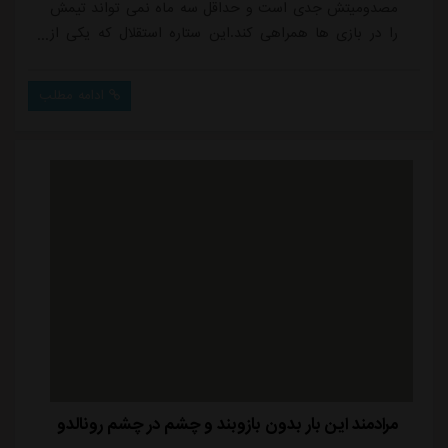
مصدومیتش جدی است و حداقل سه ماه نمی تواند تیمش
را در بازی ها همراهی کند.این ستاره استقلال که یکی از
امیدهای گلزنی در دیدار هفته سوم لیگ نخبگان آسیا مقابل
النصر بود، در شروع مسابقه قصد داشت با چرخش و شوت
ادامه مطلب
روی پای چپ گلزنی کند که ساق پای او با آیمریک لاپورت،
ستاره اسپانیایی حریف برخورد داشت تا منجر به مصدومیت
جدی این بازیکن شود و تعویض زودهنگام را به دنبال...
مرادمند این بار بدون بازوبند و چشم در چشم رونالدو