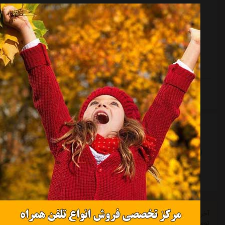
منبع:
ورزش سه
تاریخ:
۱۴۰۳/۰۸/۰۲
ساعت:
۵:۳
مدافع باتجربه استقلال در جدال با النصر عربستان تلاش
زیادی داشت تا طبق برنامه کادرفنی هدف کسب امتیاز برابر
حریف را شکل دهد که در نهایت اما دست تیمش خالی
ماند.
ادامه مطلب
. . .
9
8
5
4
«
<
. . .
»
15
14
12
11
10
>
آخرین اخبار باشگاه استقلال، تمامی اخبار بدون دخالت نیروی انسانی
توسط نرم افزار جستجوگر، جمع آوری میشود و استقلال آنلاین در قبال