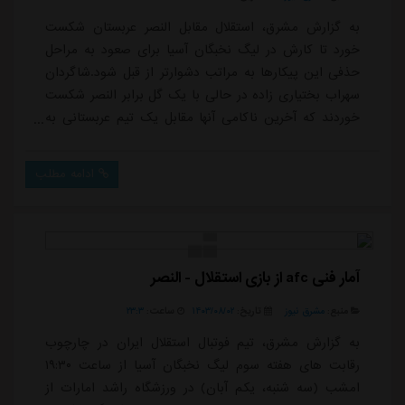
به گزارش مشرق، استقلال مقابل النصر عربستان شکست
خورد تا کارش در لیگ نخبگان آسیا برای صعود به مراحل
حذفی این پیکارها به مراتب دشوارتر از قبل شود.شاگردان
سهراب بختیاری زاده در حالی با یک گل برابر النصر شکست
خوردند که آخرین ناکامی آنها مقابل یک تیم عربستانی به
بالغ بر ۳ سال قبل برمی گشت. آبی پوشان ایرانی شهریور
سال ۱۴۰۰ با فرهاد مجیدی در مراحل حذفی لیگ قهرمانان
ادامه مطلب
فصل ۲۰۲۱ قافیه را به الهلال واگذار کردند و حالا پس از ۳
سال دوباره این خاطره تلخ برای نماینده کشورمان برابر
تیمی از عربستان تکرار شد.البته ...
آمار فنی afc از بازی استقلال - النصر
منبع:
مشرق نیوز
تاریخ:
۱۴۰۳/۰۸/۰۲
ساعت:
۲۳:۳
به گزارش مشرق، تیم فوتبال استقلال ایران در چارچوب
رقابت های هفته سوم لیگ نخبگان آسیا از ساعت ۱۹:۳۰
امشب (سه شنبه، یکم آبان) در ورزشگاه راشد امارات از