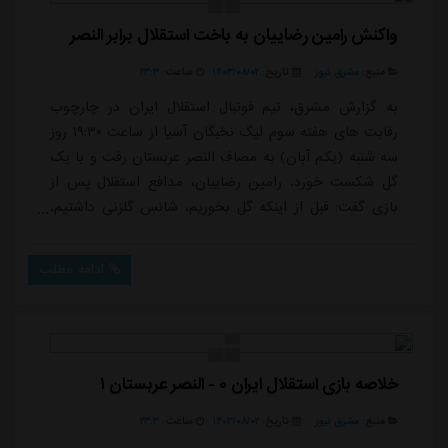
واکنش رامین رضاییان به باخت استقلال برابر النصر
منبع:
مشرق نیوز
تاریخ:
۱۴۰۳/۰۸/۰۲
ساعت:
۲۳:۳
به گزارش مشرق، تیم فوتبال استقلال ایران در چارچوب
رقابت های هفته سوم لیگ نخبگان آسیا از ساعت ۱۹:۳۰ روز
سه شنبه (یکم آبان) به مصاف النصر عربستان رفت و با یک
گل شکست خورد. رامین رضاییان، مدافع استقلال پس از
بازی گفت: قبل از اینکه گل بخوریم، شانس گلزنی داشتیم.
این فوتبال است و باید یاد بگیریم که هر زمانی که موقعیتی
به دست می آوریم آن را به گل تبدیل کنیم. به هر حال فکر
ادامه مطلب
می کنم کار خود را به خوبی انجام دادیم. رضاییان درباره
میزبانی استقلال در امارات گفت: در حالت عادی باید در
خانه بازی می کردیم اما به ...
خلاصه بازی استقلال ایران ۰ - النصر عربستان ۱
منبع:
مشرق نیوز
تاریخ:
۱۴۰۳/۰۸/۰۲
ساعت:
۲۳:۳