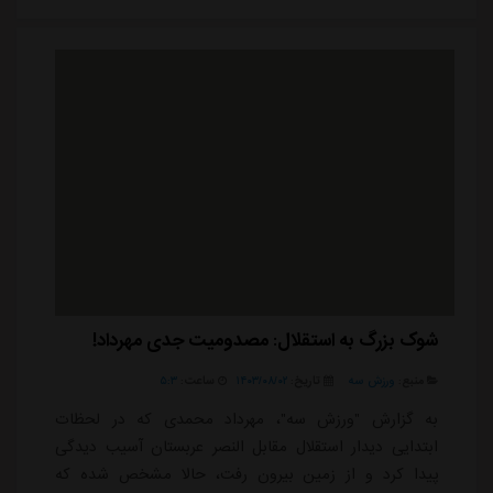
مچ و انگشتان پا احساس درد زیادی کرد.بعد از مصدومیت
شدید محمدی رونالدو ستاره مطرح النصر بالای...
شوک بزرگ به استقلال: مصدومیت جدی مهرداد!
منبع:
ورزش سه
تاریخ:
۱۴۰۳/۰۸/۰۲
ساعت:
۵:۳
به گزارش "ورزش سه"، مهرداد محمدی که در لحظات
ابتدایی دیدار استقلال مقابل النصر عربستان آسیب دیدگی
پیدا کرد و از زمین بیرون رفت، حالا مشخص شده که