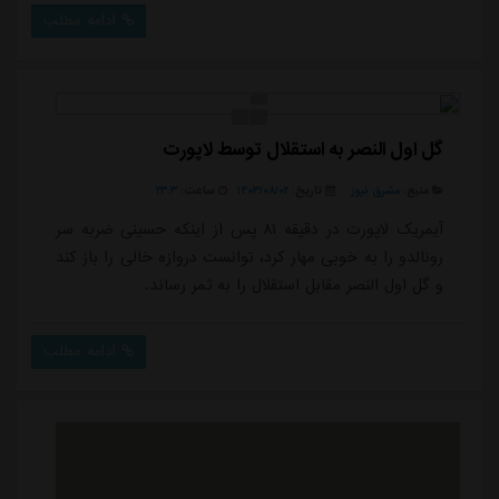
را باز کند و گل اول و برتری النصر مقابل استقلال را به ثمر
ادامه مطلب
برساند.ترکیب النصر: بنتو، نواف بوشل، محمد سیماکان(۴۶ -
علی اللجامی)، ایمریک لاپورت، سالم النجدی(۴۶ - سلطان
الغنام)، خیبری(۴۶ - ع...
گل اول النصر به استقلال توسط لاپورت
منبع:
مشرق نیوز
تاریخ:
۱۴۰۳/۰۸/۰۲
ساعت:
۲۳:۳
آیمریک لاپورت در دقیقه ۸۱ پس از اینکه حسینی ضربه سر
رونالدو را به خوبی مهار کرد، توانست دروازه خالی را باز کند
و گل اول النصر مقابل استقلال را به ثمر رساند.
ادامه مطلب