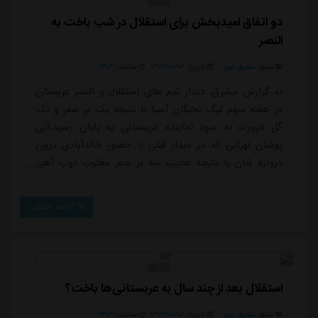
دو اتفاق امیدبخش برای استقلال در شب باخت به
النصر
منبع:
مشرق نیوز
تاریخ:
۱۴۰۳/۰۸/۰۲
ساعت:
۲۳:۳
به گزارش مشرق، دیدار تیم های استقلال و النصر عربستان
در هفته سوم لیگ نخبگان آسیا با نتیجه یک بر صفر و تک
گل لاپورت به سود نماینده عربستانی به پایان رسید.آبی
پوشان تهرانی که در دیدار قبلی با حضور خالدآبادی درون
دروازه شان با نتیجه عجیب سه بر صفر مغلوب ذوب آهن
اصفهان شده بودند در دیدار با النصر عربستان بار دیگر سید
حسین حسینی دروازه بان و کاپیتان اول تیم خود را درون
ادامه مطلب
دروازه داشتند. حسینی در این دیدار چند موقعیت حساس و
خطرناک را از بازیکنان تیم النصر گرفت و با ۸ امتیاز از به
سوی کارشناسان فوتبالی سا...
استقلال بعد از چند سال به عربستانی‌ها باخت؟
منبع:
مشرق نیوز
تاریخ:
۱۴۰۳/۰۸/۰۲
ساعت:
۲۳:۳