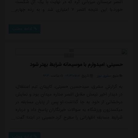
النصر عربستان میزبانی کرد که در نهایت با یک گل شکست
خورد.با این نتیجه النصر ۷ امتیازی شد و به رده چهارم
جدول رده بندی لیگ نخبگان صعود کرد. استقلال هم با ۳
امتیاز در رده ششم جای گرفت.استقلال ۰ - ۱ النصرآمار بازی
ادامه مطلب
این بازی بدین شرح است:مالکیت (درصد) استقلال: ۳۵.۲
النصر: ۶۴.۸برتری در دوئل ها (درصد) استقلال: ۴۸.۹النصر:
۵۱.۱برتری در دوئل های هوایی (درصد)...
حسینی: امیدوارم با موسیمانه شرایط بهتر شود
منبع:
مشرق نیوز
تاریخ:
۱۴۰۳/۰۸/۰۲
ساعت:
۲۳:۳
به گزارش مشرق، سیدحسین حسینی، کاپیتان تیم استقلال،
در دیدار اخیر تیمش مقابل النصر ستاره میدان بود و نمایش
درخشانی از خود به جا گذاشت.او پس از پایان مسابقه در
میکسدزون ورزشگاه به سوالات خبرنگاران پاسخ داد و درباره
شرایط مسابقه اظهاراتی را مطرح کرد.حسینی در ابتدا گفت:
می دانستیم که بازی سختی داریم. تیم های عربستانی
بازیکنان سطح بالایی دارند و مشخص بود که این مسابقه
ادامه مطلب