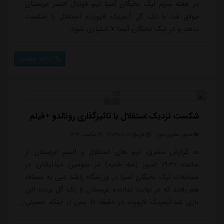
در هفته سوم لیگ نخبگان آسیا تیم فوتبال النصر عربستان
موفق شد با تک گل آیمریک لاپورت، استقلال را شکست
بدهد و در لیگ نخبگان آسیا ۷ امتیازی شود.
ادامه مطلب
شکست نزدیک استقلال با تاثیرگذاری رونالدو +فیلم
منبع:
مشرق نیوز
تاریخ:
۱۴۰۳/۰۸/۰۲
ساعت:
۲۳:۳
به گزارش مشرق، تیم های استقلال و النصر عربستان از
ساعت ۱۹:۳۰ امروز (سه شنبه) در سومین دیدارشان در
مسابقات لیگ نخبگان آسیا در ورزشگاه راشد دبی به مصاف
هم رفتند که در نهایت نماینده عربستان با یک گل برنده این
بازی شد.آیمریک لاپورت در دقیقه ۸۱ پس از اینکه حسینی
ضربه سر رونالدو را به خوبی مهار کرد، توانست دروازه خالی