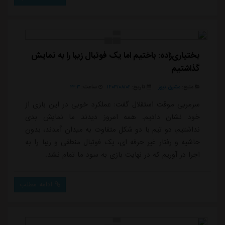
دشوار خواهد بود. ما تمام تلاشمان را کردیم و متاسفانه در
دقایق پایانی گل خوردیم.او همچنین درباره واکنش های
خوبش در این مسابقه اظهار داش...
بختیاری‌زاده: باختیم اما یک فوتبال زیبا را به نمایش
گذاشتیم
منبع:
مشرق نیوز
تاریخ:
۱۴۰۳/۰۸/۰۲
ساعت:
۲۳:۳
سرمربی موقت استقلال گفت: عملکرد خوبی در این بازی از
خود نشان دادیم. همه امروز دیدند ما نمایش بدی
نداشتیم، دو تیم با دو شکل متفاوت به میدان آمدند، بدون
حاشیه و رفتار غیر حرفه ای، یک فوتبال منطقی و زیبا را به
اجرا در آوریم که در نهایت بازی به سود ما تمام نشد.
ادامه مطلب