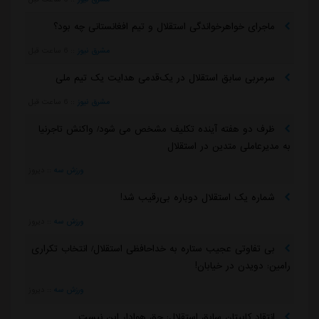
ماجرای خواهرخواندگی استقلال و تیم افغانستانی چه بود؟
مشرق نیوز
::
6 ساعت قبل
سرمربی سابق استقلال در یک‌قدمی هدایت یک تیم ملی
مشرق نیوز
::
6 ساعت قبل
ظرف دو هفته آینده تکلیف مشخص می شود/ واکنش تاجرنیا
به مدیرعاملی متدین در استقلال
ورزش سه
::
دیروز
شماره یک استقلال دوباره بی‌رقیب شد!
ورزش سه
::
دیروز
بی تفاوتی عجیب ستاره به خداحافظی استقلال/ انتخاب تکراری
رامین: دویدن در خیابان!
ورزش سه
::
دیروز
انتقاد کاپیتان سابق استقلال: حق هوادار این نیست