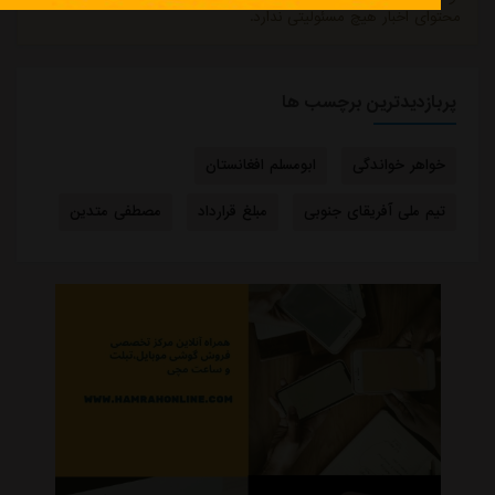
محتوای اخبار هیچ مسئولیتی ندارد.
پربازدیدترین برچسب ها
خواهر خواندگی
ابومسلم افغانستان
تیم ملی آفریقای جنوبی
مبلغ قرارداد
مصطفی متدین