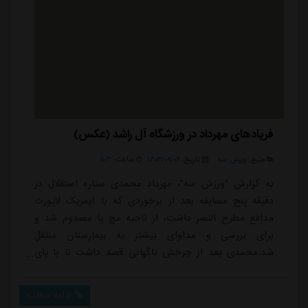
فریادهای مهرداد در ورزشگاه آل راشد (عکس)
منبع:
ورزش سه
تاریخ:
۱۴۰۳/۰۸/۰۲
ساعت:
۵:۳
به گزارش "ورزش سه"، مهرداد محمدی ستاره استقلال در
دقیقه پنج مسابقه بعد از برخوردی که با ایمریک لاپورت
مدافع مطرح النصر داشت، از ناحیه مچ پا مصدوم شد و
برای بررسی و مداوای بیشتر به بیمارستان منتقل
شد.محمدی بعد از چرخش ناگهانی قصد داشت تا با پای
چپ ضربه ای را به سمت دروازه النصر شلیک کند که اقدام
دفاعی لاپورت توپ را از مقابل او دفع کرد و مهرداد با ضرب
ادامه مطلب
زیاد پای ایمریک لاپورت را زد و بعد از این صحنه در ناحیه