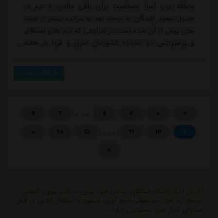
منطقه غرب آسیا حساسیت برای باقی ماندن ۸ تیم در
جدول صعود کنندگان به مرحله بعد به مراتب بیشتر از هفته
های پیش از آن شده است.در شرایطی که تیم های استقلال
و پرسپولیس دو نماینده کشورمان امروز و فردا در هفته
هفتم به مصاف رقبای عراقی و عربستانی خود می روند که
هر دو تیم شانس صعود به دور بعدی را دارند و در این
ادامه مطلب
جدول از شرایط نزدیک به هم در بحث امتیازگیری
برخوردارند و ممکن است در هفته پایانی به «گل شماری» و
یا «امتیازشماری» بیفتند تا تکلیف قرار گرفتن شان ...
. . .
8
7
5
4
«
<
. . .
»
14
13
11
10
9
>
آخرین اخبار باشگاه استقلال، تمامی اخبار بدون دخالت نیروی انسانی
توسط نرم افزار جستجوگر، جمع آوری میشود و استقلال آنلاین در قبال
محتوای اخبار هیچ مسئولیتی ندارد.