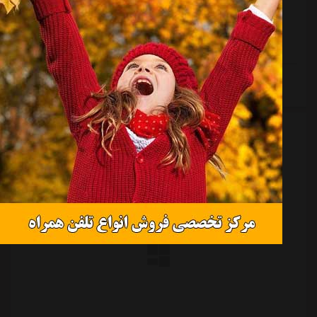
عربستان و الریان قطر امیدهای این دو تیم برای حضور در
دور بعدی لیگ نخبگان آسیا زنده می ماند.فارغ از نتایج
دیگر تیم ها و اتفاقات غیر منتظره در صورتی که پرسپولیس
و استقلال در دیدار هفته پایانی (هشتم) در لیگ نخبگان
آسیا مقابل رقبای عربستانی و قطری خود به برتری دست
ادامه مطلب
پیدا کنند باید به فاصله دو هفته بعد مجدداً در همین رقابت
ها در مرحله حذفی به میدان بروند.با نگاهی به جدول
مرحله بعدی لیگ نخبگان آسیا در دور یک هشتم...