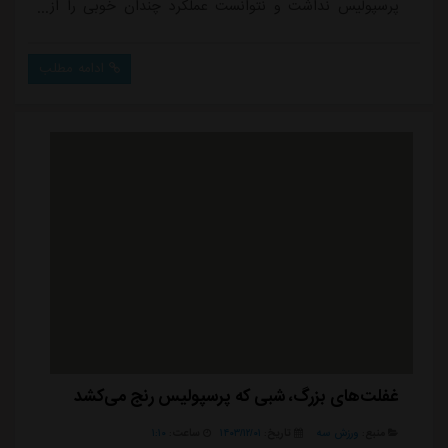
پرسپولیس نداشت و نتوانست عملکرد چندان خوبی را از
خود به جای بگذارد که البته با توجه به اوضاع آشفته و
نابسامان پرسپولیس، چندان هم دور از انتظار نبود.در
ادامه مطلب
رقابتهای لیگ برتر، برانکو ایوانکوویچ در پنج دیدار نخست،
دو شکست مقابل سپاهان و گسترش فولاد داشت و
همچنین برابر سایپا به نتیجه تساوی رسید. تیم...
غفلت‌های بزرگ، شبی که پرسپولیس رنج می‌کشد
منبع:
ورزش سه
تاریخ:
۱۴۰۳/۱۲/۰۱
ساعت:
۱:۱۰