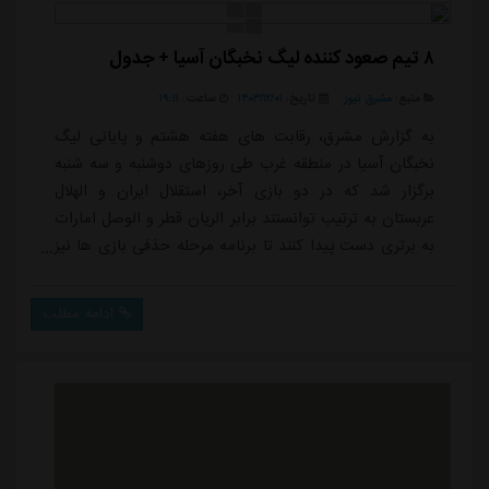
چهار روز بعد از این بازی در ریاض به مصاف ال...
۸ تیم صعود کننده لیگ نخبگان آسیا + جدول
منبع:
مشرق نیوز
تاریخ:
۱۴۰۳/۱۲/۰۱
ساعت:
۱۹:۱۱
به گزارش مشرق، رقابت های هفته هشتم و پایانی لیگ
نخبگان آسیا در منطقه غرب طی روزهای دوشنبه و سه شنبه
برگزار شد که در دو بازی آخر، استقلال ایران و الهلال
عربستان به ترتیب توانستند برابر الریان قطر و الوصل امارات
به برتری دست پیدا کنند تا برنامه مرحله حذفی بازی ها نیز
با انجام این دو مسابقه مشخص شود.الهلال عربستان بهترین
نمایش را در بین تمام تیم های منطقه غرب و شرق آسیا در
ادامه مطلب
لیگ نخبگان داشت و در هشت مسابقه ۷ پیروزی به دست
آورد و فقط یک تساوی در زمین السد کسب کرد تا ۲۲
امتیازی و صدرنشین شود و حریف کم ...