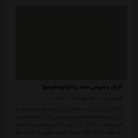
ایرانی در آسیا به عنوان بهتری...
کارتال و شروعی مانند برانکو ایوانکوویچ!
منبع:
ورزش سه
تاریخ:
۱۴۰۳/۱۲/۰۱
ساعت:
۱:۱۰
به گزارش "ورزش سه"، 9 سال از ورود برانکو ایوانکوویچ به
ایران برای قبول هدایت پرسپولیس می گذرد اما او همچنان
نامی مهم و ماندگار در تاریخ باشگاه پرسپولیس محسوب
می شود. برانکو البته شروع چندان خوبی در ترکیب تیم