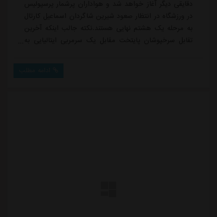
دقایقی دیگر آغاز خواهد شد و هواداران پرشمار پرسپولیس
در ورزشگاه در انتظار صعود شیرین شاگردان اسماعیل کارتال
به مرحله یک هشتم نهایی هستند.نکته جالب اینکه آخرین
تقابل سرخپوشان پایتخت مقابل یک سرمربی ایتالیایی به
شهریور ماه ۱۳۹۸ برمی گردد. جایی که شاگردان گابریل
کالدرون در شهرآورد پایتخت با تک گل مهدی عبدی موفق به
ادامه مطلب
شکست استقلال شدند.از آن بازی تا کنون پرسپولیس هرگز
برابر تیمی با سرمربی ایتالیایی روبرو نشده بود و حالا
استفانو پیولی کار سختی برای امتی...