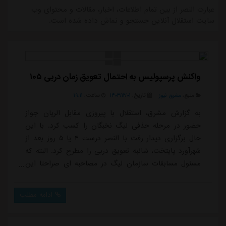
عبارت النصر از بین تمام اطلاعات، اخبار، مقالات و محتوای وب
سایت استقلال آنلاین جستجو و نماش داده شده است.
واکنش پرسپولیس به احتمال تعویق زمان دربی ۱۰۵
منبع:
مشرق نیوز
تاریخ:
۱۴۰۳/۱۲/۰۱
ساعت:
۱۹:۱۱
به گزارش مشرق، استقلال با پیروزی مقابل الریان جواز
حضور در مرحله حذفی لیگ نخبگان را کسب کرد. با این
حال برگزاری دیدار رفت با النصر درست ۴ یا ۵ روز بعد از
شهرآورد پایتخت، شائبه تعویق دربی را مطرح کرد. البته که
مسئول مسابقات سازمان لیگ در مصاحبه ای صراحتا این
موضوع را رد کرده اما لشگری، مدیر روابط عمومی باشگاه
پرسپولیس هم به این موضوع واکنش نشان داده
ادامه مطلب
است.مدیر روابط عمومی سرخپوشان با انتشار یک استوری
نوشت: پرسپولیس روز ۱۲ بهمن در اهواز با فولاد بازی کرد و