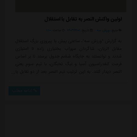
اولین واکنش النصر به تقابل با استقلال
منبع:
ورزش سه
تاریخ:
۱۴۰۳/۱۲/۰۱
ساعت:
۱:۱۰
به گزارش "ورزش سه"، ساعتی پیش با پیروزی بزرگ استقلال
مقابل الریان، شاگردان سهراب بختیاری زاده 9 امتیازی
شدند و توانستند به جایگاه ششم جدول برسند تا بر اساس
فرمت کنفدراسیون آسیا و لیگ نخبگان، با تیم سوم یعنی
النصر دیدار کنند. به این ترتیب تیم النصر بعد از دو تقابل با
پرسپولیس در ورزشگاه آزادی، حالا رودرروی استقلال خواهد
ایستاد.بر اساس تقویم کنفدراسیون آسیا دیدار رفت 13-14
ادامه مطلب
اسفند برگزار خواهد شد و بازی برگشت هم 20-21 اسفند به
انجام خواهد رسید. بازی رفت در تهران برگزار می شود و
دیدار برگشت در ریاض ب...