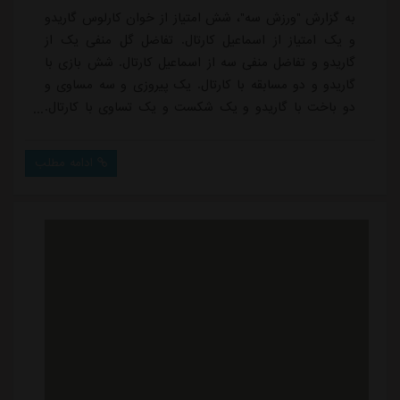
به گزارش "ورزش سه"، شش امتیاز از خوان کارلوس گاریدو
و یک امتیاز از اسماعیل کارتال. تفاضل گل منفی یک از
گاریدو و تفاضل منفی سه از اسماعیل کارتال. شش بازی با
گاریدو و دو مسابقه با کارتال. یک پیروزی و سه مساوی و
دو باخت با گاریدو و یک شکست و یک تساوی با کارتال.
اینها اعداد کلیدی حذف پرسپولیس از آسیا هستند درحالی
که تنها یک امتیاز یا دو گل خورده کمتر آنها را راهی دور پلی
ادامه مطلب
آف لیگ نخبگان آسیا می کرد.وقتی امشب استقلال با دو گل
الریان را شکست داده و در شرایطی که می توانست گل
های بیشتری هم به ثمر برساند ب...