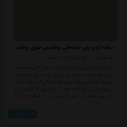
برنامه آزادی برای خوشحالی رونالدویی جلوی رونالدو
منبع:
ورزش سه
تاریخ:
۱۴۰۳/۱۲/۰۱
ساعت:
۱:۱۰
به گزارش "ورزش سه"، تیم استقلال در شب گلزنی محمدرضا
آزادی توانست با حساب دو بر صفر از سد تیم الریان قطر
عبور کند و راهی مرحله بعدی لیگ نخبگان آسیا شود. آزادی
در پایان این بازی گفت: «قبل از هر چیزی از آقا سهراب و
کادر فنی تشکر می کنم که خیلی به ما کمک کردند. از
مدیریت تشکر میکنم که همراهمان بودند و به ما روحیه
دادند. بازی خیلی سنگین بود ولی ما همه پشت هم بودیم
ادامه مطلب
و برای برد استقلال جنگیدیم. همه خوب بازی کردیم و این
افتخار نصیب من شد تا با پیراهن استقلال پرافتخارترین تیم