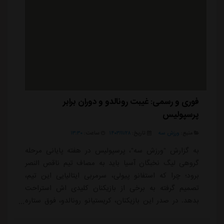
فوری و رسمی: غیبت رونالدو و دوران برابر
پرسپولیس
منبع:
ورزش سه
تاریخ:
۱۴۰۳/۱۱/۲۸
ساعت:
۱۳:۳۰
به گزارش "ورزش سه"، پرسپولیس در هفته پایانی مرحله
گروهی لیگ نخبگان آسیا باید به مصاف تیم ناقص النصر
برود؛ چرا که استفانو پیولی، سرمربی ایتالیایی این تیم،
تصمیم گرفته به برخی از بازیکنان کلیدی اش استراحت
بدهد. در صدر این بازیکنان، کریستیانو رونالدو، فوق ستاره
پرتغالی قرار دارد. این در حالی است که بسیاری در انتظار