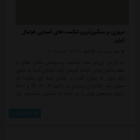
مروری بر سنگین‌ترین شکست‌های آسیایی فوتبال
ایران
منبع:
ورزش سه
تاریخ:
۱۴۰۳/۱۱/۱۷
ساعت:
۱۱:۵۴
به گزارش "ورزش سه"، شکست پرسپولیس مقابل الهلال در
هفته ماقبل پایانی مرحله گروهی لیگ نخبگان آسیا به نحوی
رقم خورد که بتوان گفت در همان نیمه اول تکلیف کار
معلوم شد. شاگردان ژسوس در دقایق 10، 25، 38 و 1+45
دروازه قرمزهای تهران را باز کردند تا مشخص شود باید یک
نتیجه دیگر به فهرست بدترین باخت های نمایندگان ایران
در آسیا اضافه کرد.در این فهرست همچنان استقلال صاحب
ادامه مطلب
سنگین ترین باخت است اما رقیب سنتی اش یعنی
پرسپولیس بیشترین شکست را تجربه کرده است.در حال
حاضر در ادوار مختلف بالاترین سطح فوتبال باشگاهی