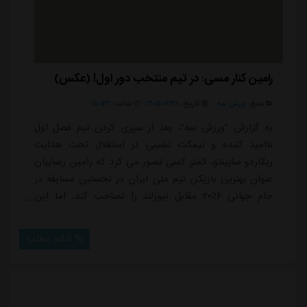
رامین کنار مسی: در تیم منتخب دور اول! (عکس)
منبع:
ورزش سه
تاریخ:
۱۴۰۵/۰۳/۲۸
ساعت:
۱۵:۵۳
به گزارش "ورزش سه"، بعد از سپری کردن نیم فصل اول
ناامید کننده و نیمکت نشینی در استقلال تحت هدایت
ریکاردو ساپینتو، کمتر کسی تصور می کرد که رامین رضاییان
عنوان بهترین بازیکن تیم ملی ایران در نخستین مسابقه در
جام جهانی ۲۰2۶ مقابل نیوزلند را تصاحب کند. اما این
ستاره ۳۵ ساله و باتجربه در این دیدار نمایش بسیار خوبی
داشته و با زدن یک گل و ارسال یک پاس گل، جایزه بهترین
ادامه مطلب
بازیکن زمین را نیز به خود اختصاص داد. رامین رضاییان در
اواسط نیمه اول و با یک حضور هوشمندانه و به موقع در
محوطه جریمه، با یک ضربه فنی در...