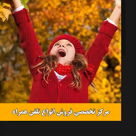
سوگند بازیکنان تیم ملی مقابل مردم
منبع:
ورزش سه
تاریخ:
۱۴۰۵/۰۲/۲۴
ساعت:
۵:۱۵
احسان حاج صفی امشب در مراسم بدرقه تیم ملی در
میدان انقلاب، میثاق نامه ملی پوشان برای حضور در جام
جهانی ۲۰۲۶ را قرائت کرد.
ادامه مطلب