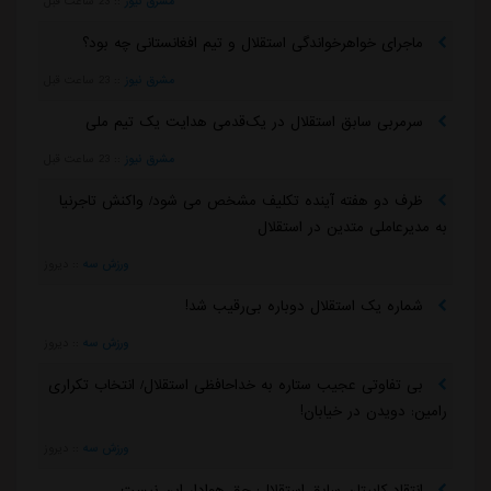
مشرق نیوز
::
23 ساعت قبل
ماجرای خواهرخواندگی استقلال و تیم افغانستانی چه بود؟
مشرق نیوز
::
23 ساعت قبل
سرمربی سابق استقلال در یک‌قدمی هدایت یک تیم ملی
مشرق نیوز
::
23 ساعت قبل
ظرف دو هفته آینده تکلیف مشخص می شود/ واکنش تاجرنیا
به مدیرعاملی متدین در استقلال
ورزش سه
::
دیروز
شماره یک استقلال دوباره بی‌رقیب شد!
ورزش سه
::
دیروز
بی تفاوتی عجیب ستاره به خداحافظی استقلال/ انتخاب تکراری
رامین: دویدن در خیابان!
ورزش سه
::
دیروز
انتقاد کاپیتان سابق استقلال: حق هوادار این نیست