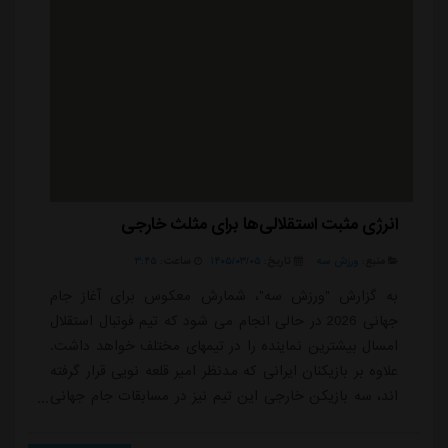
انرژی مثبت استقلالی‌ها برای مثلث خارجی
منبع:
ورزش سه
تاریخ:
۱۴۰۵/۰۳/۰۵
ساعت:
۳:۴۵
به گزارش "ورزش سه"، شمارش معکوس برای آغاز جام
جهانی 2026 در حالی انجام می شود که تیم فوتبال استقلال
امسال بیشترین نماینده را در تیمهای مختلف خواهد داشت.
علاوه بر بازیکنان ایرانی که مدنظر امیر قلعه نویی قرار گرفته
اند، سه بازیکن خارجی این تیم نیز در مسابقات جام جهانی
به میدان خواهند رفت.رستم آشورماتوف و جلال الدین
ماشاریپوف همراه با تیم ملی ازبکستان و داکنز نازون در تیم