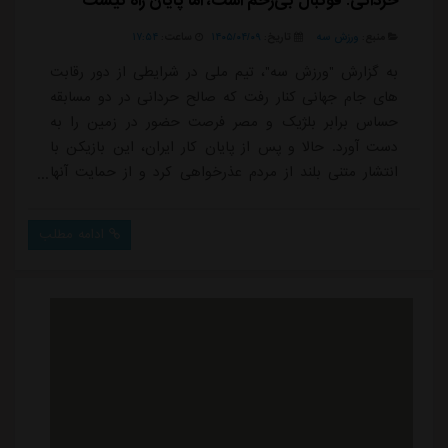
حردانی: فوتبال بی‌رحم است، اما پایان راه نیست
منبع:
ورزش سه
تاریخ:
۱۴۰۵/۰۴/۰۹
ساعت:
۱۷:۵۴
به گزارش "ورزش سه"، تیم ملی در شرایطی از دور رقابت
های جام جهانی کنار رفت که صالح حردانی در دو مسابقه
حساس برابر بلژیک و مصر فرصت حضور در زمین را به
دست آورد. حالا و پس از پایان کار ایران، این بازیکن با
انتشار متنی بلند از مردم عذرخواهی کرد و از حمایت آنها
قدردانی کرد.حردانی در دیدار برابر بلژیک از ابتدا در ترکیب
تیم ملی قرار گرفت و بین دو نیمه جای خود را به علیرضا
ادامه مطلب
جهانبخش داد. او در مسابقه بعدی مقابل مصر نیز این بار
پس از پایان نیمه اول و به جای محمدحسین کنعانی زادگان
وارد زمین شد تا در آخرین ب...