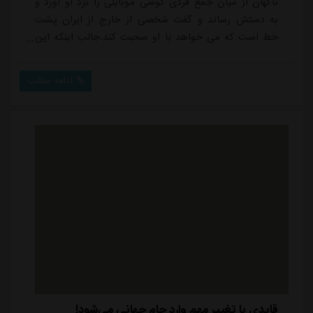
ناگهان از میان جمع فردی گوشی موبایلی را نزد او آورد و
به دستش رساند و گفت شخصی از خارج از ایران پشت
خط است که می خواهد با او صحبت کند.جالب اینکه این
شخص، کسی جز جواد نکونام، سرمربی سابق استقلال، نبود
که در زمان حجت کریمی با آبی ها قرارداد بسته و روی
ادامه مطلب
نیمکت استقلال نشست.کسی از محتوای مکالمه خبر ندارد
اما افرادی که در آن قسمت نشسته بودند، با کنجکاوی
صحب های این دو نفر را دنبال می کردند.حجت کریمی
اخی...
قایدی با تغییر مهم وارد جام جهانی می‌شود!