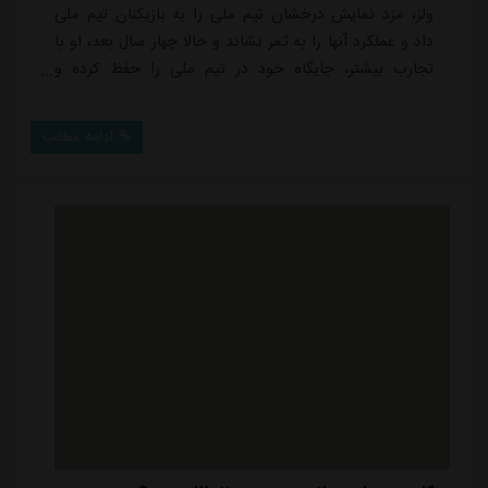
ولز، مزد نمایش درخشان تیم ملی را به بازیکنان تیم ملی
داد و عملکرد آنها را به ثمر نشاند و حالا چهار سال بعد، او با
تجارب بیشتر، جایگاه خود در تیم ملی را حفظ کرده و
شانس خوبی برای رسیدن به یک جام جهانی دیگر دارد،
البته تا پیش از مصدومیت در تمرین امروز که نگرانی را در
ادامه مطلب
مورد آینده این بازیکن به اوج خود رسانده است.البته تیم
ملی در پست شماره شش سعید عزت اللهی را به عنوان
گزینه نخست و مورد اعتماد...