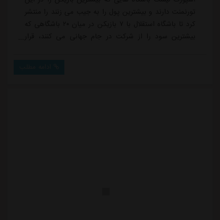
تورنمنت دارند و بیشترین پول را به جیب می زنند را منتشر
کرد تا باشگاه استقلال با ۷ بازیکن در میان ۲۰ باشگاهی که
بیشترین سود را از شرکت در جام جهانی می کنند، قرار
بگیرد.استقلال در این رده بندی با ۷ بازیکن در رده ۱۸ بهترین
باشگاه های دنیا در جام جهانی ایستاد. روزبه چشمی، صالح
ادامه مطلب
حردانی، امیرمحمد رزاقی نیا، رامین رضاییان، رستم
آشورماتوف، جلال الدین ماشاریپوف و نازون بازیکنان
استقلال در جام جهانی هست...