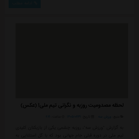
ادامه مطلب
ملی هائیتی در حالی مسافر آمریکا شده اند که همگی برای
اولین بار بازی در بزرگترین تورنمنت فوتبال دنیا تجربه
خواهند کرد.در همین خصو...
لحظه مصدومیت روزبه و نگرانی تیم ملی! (عکس)
منبع:
ورزش سه
تاریخ:
۱۴۰۵/۰۲/۳۱
ساعت:
۲:۲۱
به گزارش "ورزش سه"، روزبه چشمی یکی از بازیکنان کلیدی
تیم ملی در دوره قبلی جام جهانی بود که با گل استثنایی به