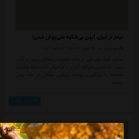
نیمار در ایران، آیین بی‌شکوه ملی‌پوش شدن!
منبع:
ورزش سه
تاریخ:
۱۴۰۵/۰۲/۲۹
ساعت:
۲۱:۲۱
معرفی کیت تیم ملی در جام جهانی در دستان رییس و نایب
رییس فدراسیون فوتبال ایران را فراموش کنید، دنیا مشغول
معاشقه با بزرگترین رویداد ورزشی ممکن در ماه پیش
روست.
ادامه مطلب