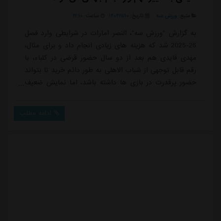
منبع:
ورزش سه
تاریخ:
۱۴۰۴/۱۱/۱۰
ساعت:
۲۲:۱۰
به گزارش "ورزش سه"، النصر امارات در شرایطی وارد فصل
26-2025 شد که هزینه های زیادی انجام داد و برای مثال،
مهدی قایدی هم بعد از دو سال حضور قرضی در کلباء، با
رقم قابل توجهی از شباب الاهلی به طور دائم خرید تا بتواند
حضور پرقدرت در بازی ها داشته باشد، اما نمایش ضعیف
آنها در 14 هفته در ادنوک لیگ موجب شده تا سرمربی صرب
در آستانه برکناری از آبی های دبی باشد.النصر در فصل جاری
ادامه مطلب
علاوه بر اینکه در نیمه نهایی جام بانک اسلامی ابوظبی برابر
العین شکست خورد و نتوانست فینالیست شود، در جام
بانک ریاست جمهوری نیز با...