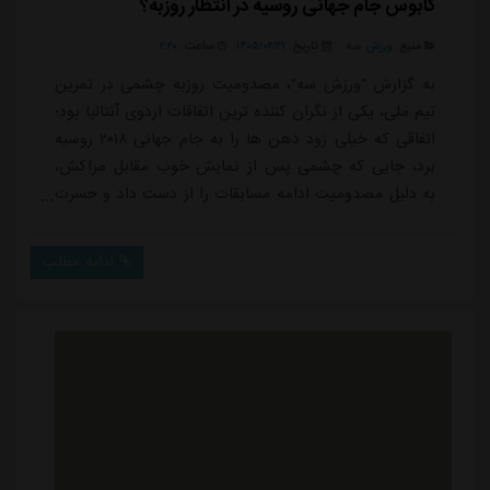
کابوس جام جهانی روسیه در انتظار روزبه؟
منبع:
ورزش سه
تاریخ:
۱۴۰۵/۰۲/۳۱
ساعت:
۲:۲۰
به گزارش "ورزش سه"، مصدومیت روزبه چشمی در تمرین
تیم ملی، یکی از نگران کننده ترین اتفاقات اردوی آنتالیا بود؛
اتفاقی که خیلی زود ذهن ها را به جام جهانی ۲۰۱۸ روسیه
برد، جایی که چشمی پس از نمایش خوب مقابل مراکش،
به دلیل مصدومیت ادامه مسابقات را از دست داد و حسرت
حضور مقابل اسپانیا و پرتغال برایش باقی ماند.این بار هم
مدافع باتجربه تیم ملی در شرایطی دچار آسیب دیدگی شد
ادامه مطلب
که کادر فنی روی آمادگی و تجربه او حساب ویژه ای باز
کرده بود. چشمی پس از گرم کردن اولیه و در حالی که
تمرین هنوز وارد فاز سنگین نشده بود،...