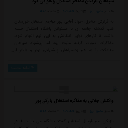
سپاهان بازیکن مدنظر استقلال را هوایی کرد
منبع:
مشرق نیوز
تاریخ:
۱۴۰۳/۰۴/۱۱
ساعت:
۱۶:۲۵
به گزارش مشرق، جواد آقایی پور مهاجم استقلال خوزستان
شب گذشته جلسه ای با مسئولان باشگاه استقلال جلسه
داشت تا کارهای نهایی انتقالش به این تیم انجام شود.
مذاکرات صورت گرفته مثبت بود اما پیشنهاد سپاهان
معادلات را به هم زد.سپاهان پیشنهادی بهتر و بالاتر از
استقلال به آقایی پور داده و همین موضوع باعث شد انتقال
این مهاجم به استقلال فعلأ متوقف شود.آقایی پور در حال
ادامه مطلب
بررسی پیشنهاد سپاهان است تا تصمیم نهایی را بگیرد.
واکنش جلالی به مذاکره استقلال با زکی‌پور
منبع:
مشرق نیوز
تاریخ:
۱۴۰۳/۰۴/۱۱
ساعت:
۱۶:۲۵
بازیکن تیم فوتبال استقلال گفت: باشگاه می تواند با هر