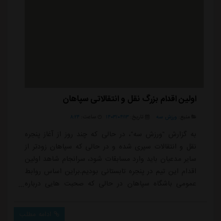
اولین اقدام بزرگ نقل و انتقالاتی سپاهان
منبع:
ورزش سه
تاریخ:
۱۴۰۳/۰۴/۱۳
ساعت:
۸:۲۴
به گزارش "ورزش سه"، در حالی که چند روز از آغاز پنجره
نقل و انتقالات سپری شده و در حالی که سپاهان زودتر از
سایر مدعیان باید وارد مسابقات شود، سرانجام شاهد اولین
اقدام این تیم در پنجره تابستانی بودیم.براین اساس روابط
عمومی باشگاه سپاهان در حالی که صحبت هایی درباره
مذاکره محمد کریمی با استقلال و چند باشگاه دیگر شنیده
می شد، توانست نظر مساعد کاپیتان تیم فوتبال باشگاه را
ادامه مطلب
جلب کند و این بازیکن شمالی را با قراردادی دو ساله در