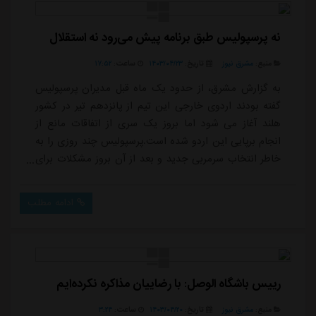
نه پرسپولیس طبق برنامه پیش می‌رود نه استقلال
منبع:
مشرق نیوز
تاریخ:
۱۴۰۳/۰۴/۲۳
ساعت:
۱۷:۵۲
به گزارش مشرق، از حدود یک ماه قبل مدیران پرسپولیس
گفته بودند اردوی خارجی این تیم از پانزدهم تیر در کشور
هلند آغاز می شود اما بروز یک سری از اتفاقات مانع از
انجام برپایی این اردو شده است.پرسپولیس چند روزی را به
خاطر انتخاب سرمربی جدید و بعد از آن بروز مشکلات برای
گاریدو از دست داد و حالا قرار است فردا صبح مربی
اسپانیایی تازه وارد تهران شود. در استقلال هم فعلا خبری از
ادامه مطلب
بمب های بزرگ نیست و این تیم هنوز مدیرعامل رسمی
ندارد چه رسد به اینکه در نقل و انتقالاتی سر و صدایی کند.
نکونام البته به نظم و انضبا...
رییس باشگاه الوصل: با رضاییان مذاکره نکرده‌ایم
منبع:
مشرق نیوز
تاریخ:
۱۴۰۳/۰۴/۲۰
ساعت:
۳:۲۴