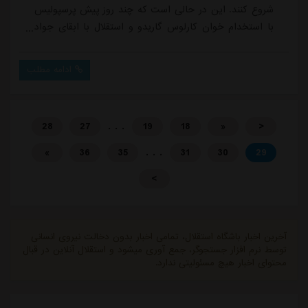
شروع کنند. این در حالی است که چند روز پیش پرسپولیس
با استخدام خوان کارلوس گاریدو و استقلال با ابقای جواد
نکونام، تکلیف کادرفنی خود را روشن کرده بودند.چند ساعت
مانده به باز شدن پنجره تابستانی، پرسپولیس تمدید قرارداد
ادامه مطلب
مرتضی پورعلی گنجی را رسمی کرد و وحید امیری نیز با
امضای قرارداد یکساله، حضورش در جمع سرخپوشان تهرانی
را تداوم بخشید. در آن سو،...
. . .
28
27
19
18
«
<
. . .
»
36
35
31
30
29
>
آخرین اخبار باشگاه استقلال، تمامی اخبار بدون دخالت نیروی انسانی
توسط نرم افزار جستجوگر، جمع آوری میشود و استقلال آنلاین در قبال
محتوای اخبار هیچ مسئولیتی ندارد.