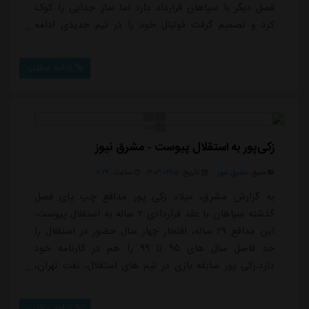
فصل دیگر با سپاهان قرارداد دارد اما ساز جدایی را کوک
کرد و تصمیم گرفت فوتبال خود را در تیم جدیدی ادامه
بدهد. در روزها و هفته های اخیر بحث های فراوانی در
مورد اینکه رضاییان به کدام تیم می رود، شنیده شده و البته
ادامه مطلب
سکوت این مدافع راست هم بهانه ای برای افزایش گمانه
زنی ها بود.با جدایی دانیال اسماعیلی فر از پرسپولیس و
حضور او در تراکتور، هواداران د...
زکی‌پور به استقلال پیوست - مشرق نیوز
منبع:
مشرق نیوز
تاریخ:
۱۴۰۳/۰۴/۱۵
ساعت:
۷:۲۴
به گزارش مشرق، میلاد زکی پور مدافع چپ پای فصل
گذشته سپاهان با عقد قراردادی ۲ ساله به استقلال پیوست.
این مدافع ۲۹ ساله، افتخار چهار سال حضور در استقلال را
حد فاصل سال های ۹۵ تا ۹۹ را هم در کارنامه خود
دارد.زکی پور سابقه بازی در تیم های استقلال، نفت تهران،
گل گهر و سپاهان را دارد.
ادامه مطلب