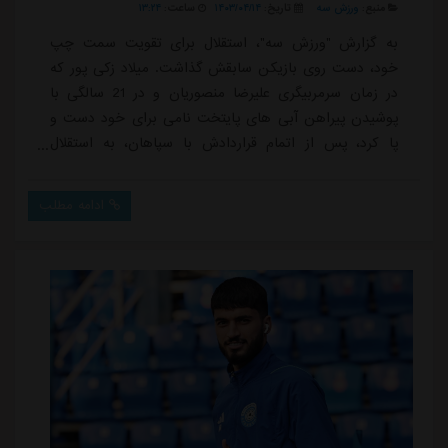
منبع:
ورزش سه
تاریخ:
۱۴۰۳/۰۴/۱۴
ساعت:
۱۳:۲۴
به گزارش "ورزش سه"، استقلال برای تقویت سمت چپ
خود، دست روی بازیکن سابقش گذاشت. میلاد زکی پور که
در زمان سرمربیگری علیرضا منصوریان و در 21 سالگی با
پوشیدن پیراهن آبی های پایتخت نامی برای خود دست و
پا کرد، پس از اتمام قراردادش با سپاهان، به استقلال
بازگشت.آبی ها چند روز پیش موفق شدند تا قرارداد
ابوالفضل جلالی را تمدید کنند ولی این بازیکن به دلیل اینکه
ادامه مطلب
مشمول خدمت سربازی است، باید فصل بعد را در ملوان
توپ بزند و استقلال نیز برای اینکه بهترین پاسور خود در
فصل قبل را رایگان از دست ندهد، قرارداد او را ت...