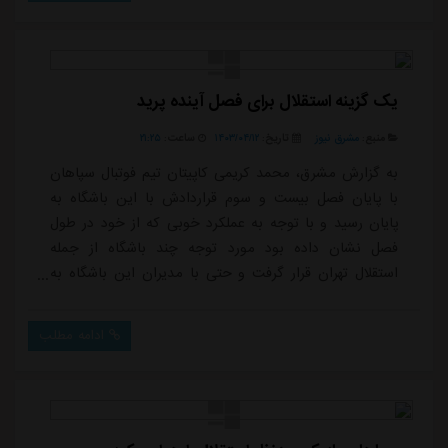
اصفهان ماندگار کند.همچنین روز گذشته خبر جدایی میلاد
زکی پور از جمع طلایی پوشان...
یک گزینه استقلال برای فصل آینده پرید
منبع:
مشرق نیوز
تاریخ:
۱۴۰۳/۰۴/۱۲
ساعت:
۲۱:۲۵
به گزارش مشرق، محمد کریمی کاپیتان تیم فوتبال سپاهان
با پایان فصل بیست و سوم قراردادش با این باشگاه به
پایان رسید و با توجه به عملکرد خوبی که از خود در طول
فصل نشان داده بود مورد توجه چند باشگاه از جمله
استقلال تهران قرار گرفت و حتی با مدیران این باشگاه به
مذاکره نیز پرداخت اما از حضور در جمع شاگردان جواد
نکونام منصرف شد.پس از جلسه مدیران باشگاه سپاهان با
ادامه مطلب
کریمی او تصمیم به تمدید قرارداد خود گرفت و به مدت دو
فصل با این باشگاه تمدید کرد. کریمی اولین بازیکنی است
که قراردادش را با سپاهان تمدید کرده ا...