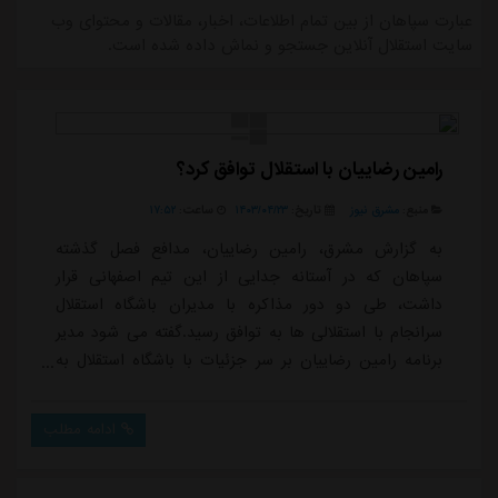
عبارت سپاهان از بین تمام اطلاعات، اخبار، مقالات و محتوای وب
سایت استقلال آنلاین جستجو و نماش داده شده است.
رامین رضاییان با استقلال توافق کرد؟
منبع:
مشرق نیوز
تاریخ:
۱۴۰۳/۰۴/۲۳
ساعت:
۱۷:۵۲
به گزارش مشرق، رامین رضاییان، مدافع فصل گذشته
سپاهان که در آستانه جدایی از این تیم اصفهانی قرار
داشت، طی دو دور مذاکره با مدیران باشگاه استقلال
سرانجام با استقلالی ها به توافق رسید.گفته می شود مدیر
برنامه رامین رضاییان بر سر جزئیات با باشگاه استقلال به
توافق رسید و فقط امضای قرارداد و انتشار عکس با پیراهن
آبی باقی مانده است.اگر اتفاق غیر منتظره ای رخ ندهد
ادامه مطلب
ظرف ۴۸ ساعت آینده استقلال از رامین رضاییان رونمایی
می کند.