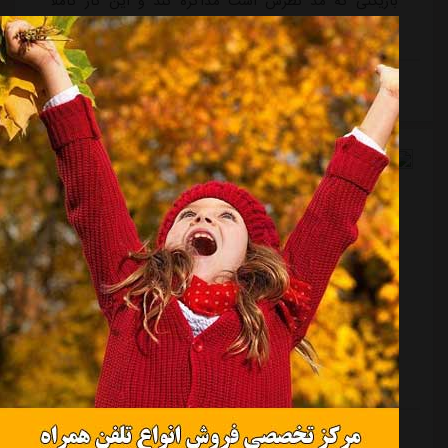
بازیکنی که مد نظرش است مذاکره کند و این کار کاملا
حرفه ای است و من هم استقبال می کنم.
ادامه مطلب
لحظاتی که سپاهانی‌ها و مورایس به یاد نمی‌آورند!
منبع:
ورزش سه
تاریخ:
۱۴۰۳/۰۴/۰۹
ساعت:
۱۷:۲۴
به گزارش "ورزش سه"، اولین فصل حضور مورایس در
سپاهان خیلی خوب پیش رفت. این مربی پرتغالی اگرچه در
نیم فصل اول و به ویژه در 6 هفته ابتدایی امتیازات مهمی را
از دست داد و در هفته ماقبل پایانی مسابقات هم به پیکان
در ورزشگاه انقلاب کرج با یک گل باخت، اما در نیم فصل
دوم شاهد یک نسخه رویایی از طلایی پوشان بودیم که
موفق به کسب نتایج درخشانی شدند. سپاهان در دور
ادامه مطلب
برگشت مسابقات لیگ بیست و دوم استقلال را در اصفهان و