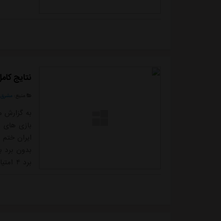
نتایج کام
منبع:
مشرق ن
بازی های ا
بدون برد ب
برد ۴ 
این هفته، 
زیباترین ب
پایتخت پس