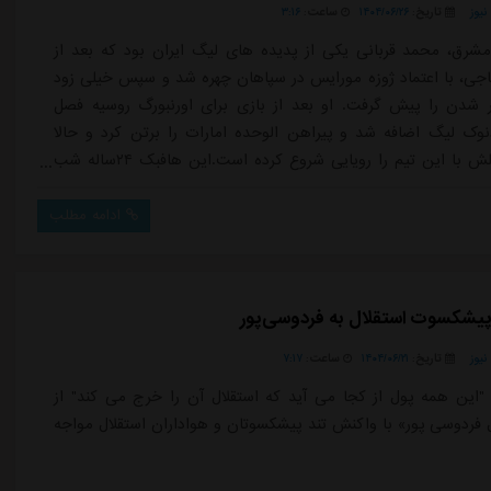
یوز
تاریخ:
۱۴۰۴/۰۶/۲۶
ساعت:
۳:۱۶
شرق، محمد قربانی یکی از پدیده های لیگ ایران بود که بعد از
اجی، با اعتماد ژوزه مورایس در سپاهان چهره شد و سپس خیلی زود
ر شدن را پیش گرفت. او بعد از بازی برای اورنبورگ روسیه فصل
وک لیگ اضافه شد و پیراهن الوحده امارات را برتن کرد و حالا
دومین فصلش با این تیم را رویایی شروع کرده است.این هافبک ۲۴ساله شب
لین بازی لیگ نخبگان آسیا در برتری دو بر یک الوحده برابر الاتحاد
مش را همراهی می کرد و حالا گفت وگوی جذابی با خبرنگار ما در
ادامه مطلب
ش در ا...
پیشکسوت استقلال به فردوسی‌پور
یوز
تاریخ:
۱۴۰۴/۰۶/۲۱
ساعت:
۷:۱۷
این همه پول از کجا می آید که استقلال آن را خرج می کند" از
فردوسی پور» با واکنش تند پیشکسوتان و هواداران استقلال مواجه