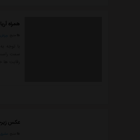
همراه آری
منبع:
ورزش 
با توجه به
سمت راست خ
رقابت ها خ
عکس زیرخا
منبع:
مشرق ن