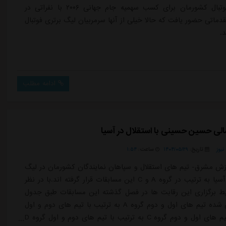
تیم ملی فوتبال کشورمان برای کسب سهمیه جام جهانی ۲۰۰۶ با نفراتی در
دماتی حضور یافت که حالا خیلی از آنها سرمربیان لیگ برتری فوتبال
.
ادامه مطلب
مالی حسین حسینی با استقلال در آسیا
یوز
تاریخ:
۱۴۰۴/۰۵/۲۹
ساعت:
۱:۵۴
 مشرق- تیم های استقلال و سپاهان نمایندگان کشورمان در لیگ
۲ قهرمانان آسیا به ترتیب در گروه A و C این مسابقات قرار گرفته اند.با در نظر
ط برگزاری این رقابت ها در فصل گذشته این مسابقات طبق جدول
برنامه ریزی شده تیم های اول و دوم گروه A به ترتیب با تیم های دوم و اول
گروه B و تیم های اول و دوم گروه C به ترتیب با تیم های دوم و اول گروه D