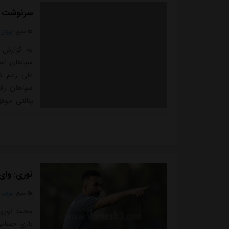
سرنوشت ع
منبع:
ورزش 
به گزارش 
سپاهان است
سپاهان رفت
پنالتی موف
ریکانی از 
پرسپولیس ای
- سوارز گل 
نوری: وای
منبع:
ورزش 
محمد نوری 
بازی حساس 