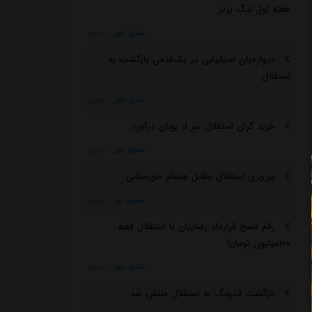
هفته اول لیگ برتر
مشرق نیوز
::
دیروز
دروازه‌بان اسپانیایی در یک‌قدمی بازگشت به
استقلال
مشرق نیوز
::
دیروز
خرید گران استقلال سر از یونان درآورد
مشرق نیوز
::
دیروز
پیروزی استقلال مقابل همنام خوزستانی
مشرق نیوز
::
دیروز
رقم فسخ قرارداد رضاییان با استقلال فقط
۱۰۰میلیون تومان!
مشرق نیوز
::
دیروز
بازگشت اندونگ به استقلال منتفی شد