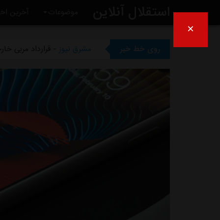
استقلال آنلاین
موضوعات
آخرین اخب
×
مشرق نیوز
- دلیل مخالفت afc با میزبانی آبی‌ها در عراق
روی خط خبر
مشرق نیوز
- قرارداد مربی خا
مشرق نیوز
- اعلام محل میزبان
مشرق نیوز
- از این به بعد دیگ
مشرق نیوز
- چمن دستگردی زی