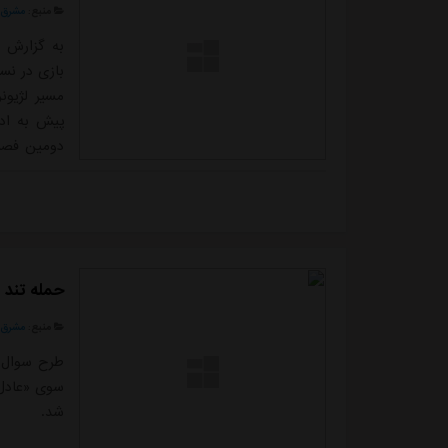
منبع:
مشرق ن
به گزارش م
بازی در نس
مسیر لژیون
پیش به ادن
گذشته در او
عربستان تی
مورد شرایط
حمله تند 
منبع:
مشرق ن
طرح سوال "
سوی «عادل 
شد.