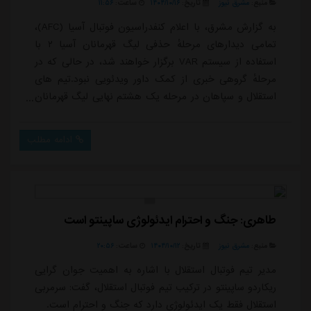
منبع:
مشرق نیوز
تاریخ:
۱۴۰۴/۱۰/۱۶
ساعت:
۱۱:۵۶
به گزارش مشرق، با اعلام کنفدراسیون فوتبال آسیا (AFC)،
تمامی دیدارهای مرحلهٔ حذفی لیگ قهرمانان آسیا ۲ با
استفاده از سیستم VAR برگزار خواهند شد، در حالی که در
مرحلهٔ گروهی خبری از کمک داور ویدئویی نبود.تیم های
استقلال و سپاهان در مرحله یک هشتم نهایی لیگ قهرمانان
آسیا ۲ به ترتیب به مصاف الحسین اردن و الاهلی قطر
خواهند رفت.
ادامه مطلب
طاهری: جنگ و احترام ایدئولوژی ساپینتو است
منبع:
مشرق نیوز
تاریخ:
۱۴۰۴/۱۰/۱۲
ساعت:
۲۰:۵۶
مدیر تیم فوتبال استقلال با اشاره به اهمیت جوان گرایی
ریکاردو ساپینتو در ترکیب تیم فوتبال استقلال، گفت: سرمربی
استقلال فقط یک ایدئولوژی دارد که جنگ و احترام است.