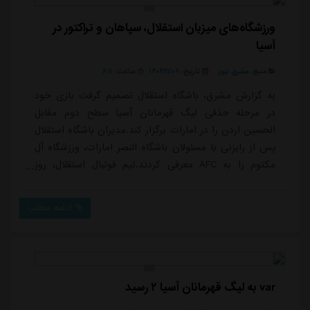
ورزشگاه‌های میزبان استقلال، سپاهان و تراکتور در
آسیا
منبع:
مشرق نیوز
تاریخ:
۱۴۰۴/۱۱/۰۹
ساعت:
۶:۱۱
به گزارش مشرق، باشگاه استقلال تصمیم گرفت بازی خود
در مرحله حذفی لیگ قهرمانان آسیا سطح دوم مقابل
الحسین اردن را در امارات برگزار کند.مدیران باشگاه استقلال
پس از رایزنی با مسئولان باشگاه النصر امارات، ورزشگاه آل
مکتوم را به AFC معرفی کردند.تیم فوتبال استقلال، روز
بیست و یکم بهمن ماه در مرحله یک هشتم نهایی لیگ
قهرمانان آسیا به مصاف الحسین اردن خواهد
ادامه مطلب
رفت.همچنین، سپاهان اصفهان دیگر تیم حاضر ایران در
مرحله حذفی این مسابقات، روز ۲۲ بهمن در ورزشگاه
الثمامه قطر به مصاف الاهلی این کشور می رود.تراکتور
تبری...
var به لیگ قهرمانان آسیا ۲ رسید