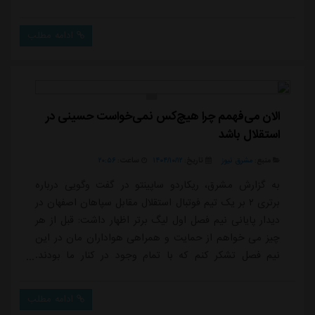
ادامه مطلب
الان می‌فهمم چرا هیچ‌کس نمی‌خواست حسینی در
استقلال باشد
منبع:
مشرق نیوز
تاریخ:
۱۴۰۴/۱۰/۱۲
ساعت:
۲۰:۵۶
به گزارش مشرق، ریکاردو ساپینتو در گفت وگویی درباره
برتری ۲ بر یک تیم فوتبال استقلال مقابل سپاهان اصفهان در
دیدار پایانی نیم فصل اول لیگ برتر اظهار داشت: قبل از هر
چیز می خواهم از حمایت و همراهی هواداران مان در این
نیم فصل تشکر کنم که با تمام وجود در کنار ما بودند.
همچنین از بازیکنانم که شجاعانه مبارزه کردند، با تمام وجود
در سه جام جنگیدند و پیروزی های بزرگی را برای استقلال
ادامه مطلب
بزرگ رقم زدند.با بهترین عملکرد به مبارزه در ۳ جام ادامه