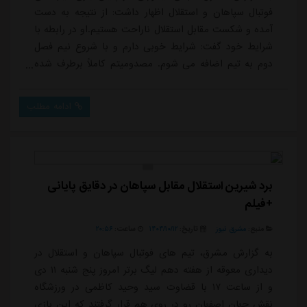
فوتبال سپاهان و استقلال اظهار داشت: از نتیجه به دست
آمده و شکست مقابل استقلال ناراحت هستیم.او در رابطه با
شرایط خود گفت: شرایط خوبی دارم و با شروع نیم فصل
دوم به تیم اضافه می شوم. مصدومیتم کاملاً برطرف شده
است و مشکلی ندارم.وینگر سپاهان در خصوص دیدار با
استقلال توضیح داد: نیمه اول خوب بودیم اما با مصدومیتی
ادامه مطلب
که برای آرش رضاوند و محمد دانشگر پیش آمد شرایط برای
ما مشکل شد امیدوارم که در نیم فصل دوم برای هواداران
جبران کنیم.او تصریح کرد: در نیم فصل دوم...
برد شیرین استقلال مقابل سپاهان در دقایق پایانی
+فیلم
منبع:
مشرق نیوز
تاریخ:
۱۴۰۴/۱۰/۱۲
ساعت:
۲۰:۵۶
به گزارش مشرق، تیم های فوتبال سپاهان و استقلال در
دیداری معوقه از هفته دهم لیگ برتر امروز پنج شنبه ۱۱ دی
و از ساعت ۱۷ با قضاوت سید وحید کاظمی در ورزشگاه
نقش جهان اصفهان رو در روی هم قرار گرفتند که این بازی