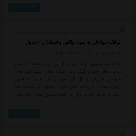
نهایی لیگ قهرمانان آسیا ۲ را اعلام کرد که به این ترتیب،
ادامه مطلب
استقلال از ساعت ۱۷:۱۵ روز سه شنبه ۲۱ بهمن در ورزشگاه آل
مکتوم دبی مقابل الحسین اردن صف آرایی می کند.مطابق
اعلام AFC، شاگردان م...
توقف سپاهان به سود تراکتور و استقلال +جدول
منبع:
مشرق نیوز
تاریخ:
۱۴۰۴/۱۱/۰۹
ساعت:
۶:۱۱
به گزارش مشرق، در آخرین دیدار روز دوم از هفته هجدهم
رقابت های فوتبال لیگ برتر باشگاه های کشور تیم های
سپاهان اصفهان و گل گهر سیرجان از ساعت ۱۶ امروز
(چهارشنبه) در ورزشگاه نقش جهان اصفهان به مصاف هم
رفتند که تقابل آنها در پایان به نتیجه تساوی یک - یک منجر
شد.در این بازی ابتدا تیم گل گهر سیرجان با گلزنی امیر
جعفری در دقیقه ۳۴ پیش افتاد و نیمه نخست را با برد
ادامه مطلب
پشت سر گذاشت، اما با گلزنی کاوه رضایی در دقیقه ۵۷
بازی به نتیجه تساوی و در نهایت تقسیم امتیاز
انجامید.قضاوت دیدار سپاهان اصفهان - گل گهر سیرجا...