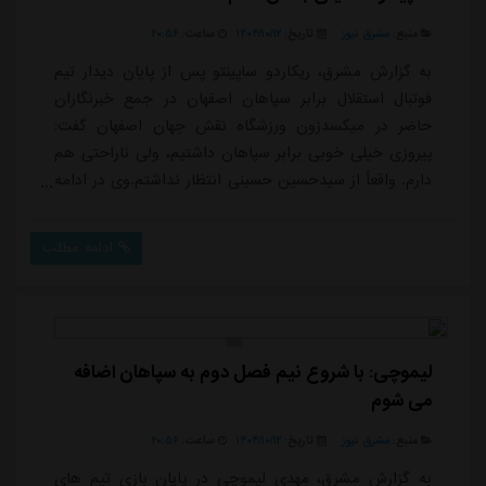
منبع:
مشرق نیوز
تاریخ:
۱۴۰۴/۱۰/۱۲
ساعت:
۲۰:۵۶
به گزارش مشرق، ریکاردو ساپینتو پس از پایان دیدار تیم
فوتبال استقلال برابر سپاهان اصفهان در جمع خبرنگاران
حاضر در میکسدزون ورزشگاه نقش جهان اصفهان گفت:
پیروزی خیلی خوبی برابر سپاهان داشتیم، ولی ناراحتی هم
دارم. واقعاً از سیدحسین حسینی انتظار نداشتم.وی در ادامه
افزود: حسینی به من پیغام می داد که به استقلال برگردد،
ولی امروز به من سلام نداد و ناامید شدم. این دیدار با
ادامه مطلب
نتیجه 2 بر یک به سود استقلال به پایان رسید.
لیموچی: با شروع نیم فصل دوم به سپاهان اضافه
می شوم
منبع:
مشرق نیوز
تاریخ:
۱۴۰۴/۱۰/۱۲
ساعت:
۲۰:۵۶
به گزارش مشرق، مهدی لیموچی در پایان بازی تیم های