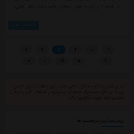
با نتیجه ۲ بر یک به سود استقلال خاتمه یافت. یاسر آسانی
و اسماعیل قلی زاده برای استقلال و رستم آشورماتوف به
اشتباه برای سپاهان در این بازی گلزنی کردند.ترکیب
ادامه مطلب
سپاهان:سیدحسین حسینی، محمد امین حزباوی (کارت
زرد)، محمد دانشگر (۴۵- هادی محمدی)، آریا یوسفی،
احسان حاج صفی (کارت زرد)، عارف حاجی عیدی، آرش...
4
3
2
1
«
<
. . .
>
»
15
14
5
آخرین اخبار باشگاه استقلال، تمامی اخبار بدون دخالت نیروی انسانی
توسط نرم افزار جستجوگر، جمع آوری میشود و استقلال آنلاین در قبال
محتوای اخبار هیچ مسئولیتی ندارد.
پربازدیدترین برچسب ها