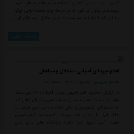
کشور و به میزبانی قطر و امارات به مصاف حریفان خود
بروند.تیم فوتبال تراکتور که در مرحله یک هشتم نهایی لیگ
نخبگان آسیا شامگاه سه شنبه ۲۱ بهمن مقابل السد قطر قرار
می گیرد، اردوی خود را از امروز در این کشور آغاز کرده
است.در همین راستا، تیم استقلال نیز فردا راهی امارات
ادامه مطلب
خواهد شد تا برای دیدار مرحله یک هشتم نهایی لیگ
قهرمانان آسیا ۲ مقابل الحسین اردن آماده شود؛ دیداری که
شامگاه سه شنبه ۲۱ بهمن بر...
اعلام میزبانان آسیایی استقلال و سپاهان
منبع:
مشرق نیوز
تاریخ:
۱۴۰۴/۱۱/۱۵
ساعت:
۷:۱۱
به گزارش مشرق، کنفدراسیون فوتبال آسیا (AFC) طی هفته
های گذشته با ارسال نامه ای به فدراسیون فوتبال اعلام کرد
که نمایندگان کشورمان به دلیل اتفاقات اخیر، نمی توانند در
خاک ایران از رقبای خود میزبانی کنند.سایت کنفدراسیون
فوتبال آسیا امروز (سه شنبه) ورزشگاه های بازی های
استقلال و سپاهان ایران، در دور رفت از مرحله یک هشتم