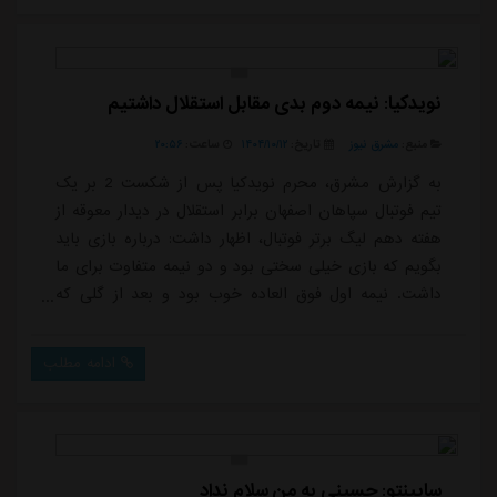
می دهیموی در ادامه افزود: خوشحالم که نیم فصل اول را
با یک پیروزی بزر...
نویدکیا: نیمه دوم بدی مقابل استقلال داشتیم
منبع:
مشرق نیوز
تاریخ:
۱۴۰۴/۱۰/۱۲
ساعت:
۲۰:۵۶
به گزارش مشرق، محرم نویدکیا پس از شکست 2 بر یک
تیم فوتبال سپاهان اصفهان برابر استقلال در دیدار معوقه از
هفته دهم لیگ برتر فوتبال، اظهار داشت: درباره بازی باید
بگویم که بازی خیلی سختی بود و دو نیمه متفاوت برای ما
داشت. نیمه اول فوق العاده خوب بود و بعد از گلی که
دریافت کردیم خیلی زود به بازی برگشتیم و شانس های
خیلی خوبی ایجاد کردیم. سعی کردیم از فضاها استفاده
ادامه مطلب
کنیم، ولی از طرف دیگر باید بگویم که یک نیمه دوم خیلی
بد داشتیم و خیلی باکیفیت بازی نکردیم.بهانه نمی آورم، در
نیمه دوم 2 تعویض اجباری داشتیم...
ساپینتو: حسینی به من سلام نداد