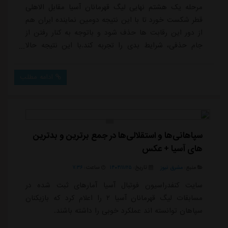
مرحله یک هشتم نهایی لیگ قهرمانان آسیا مقابل الاهلی
قطر شکست خورد تا با این نتیجه دومین نماینده ایران هم
از دور این رقابت ها حذف شود و باتوجه به کنار رفتن از
جام حذفی، شرایط بدی را تجربه کند.با این نتیجه حالا
تراکتور تنها نماینده ایران در آسیا خواهد بود. سرخپوشان
تبریزی در لیگ نخبگان و سطح اول آسیا به رتبه عالی سوم
ادامه مطلب
رسیدند و حالا با شباب الاهلی بازی خواهند کرد که حریف
مناسبی خواهد بود.نکته مهم اینکه تراکتور حالا آخرین
شانس ایران برای احیای سهمیه چ...
سپاهانی‌ها و استقلالی‌ها در جمع برترین و بدترین
های آسیا + عکس
منبع:
مشرق نیوز
تاریخ:
۱۴۰۴/۱۱/۲۵
ساعت:
۷:۳۶
سایت کنفدراسیون فوتبال آسیا آمارهای ثبت شده در
مسابقات لیگ قهرمانان آسیا ۲ را اعلام کرد که بازیکنان
سپاهان توانسته اند عملکرد خوبی را داشته باشند.