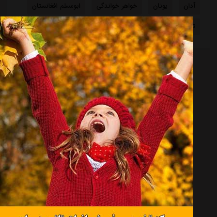
آدان
یونان
خواهر خواندگی
ابومسلم افغانستان
تیم ملی آفریقای جنوبی