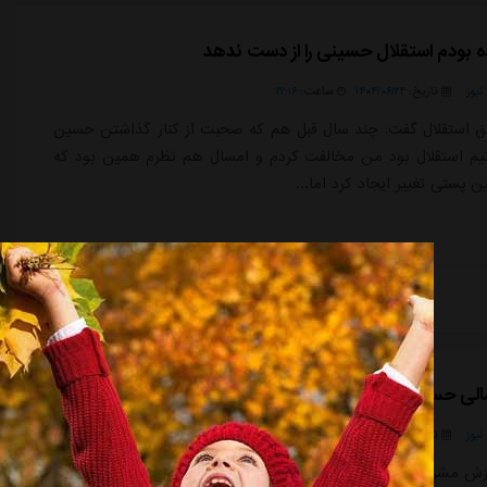
ه بودم استقلال حسینی را از دست ندهد
یوز
تاریخ:
۱۴۰۴/۰۶/۲۴
ساعت:
۲۲:۱۶
بق استقلال گفت: چند سال قبل هم که صحبت از کنار گذاشتن حسین
یم استقلال بود من مخالفت کردم و امسال هم نظرم همین بود که
ین پستی تغییر ایجاد کرد اما...
ادامه مطلب
مالی حسین حسینی با استقلال در آسیا
یوز
تاریخ:
۱۴۰۴/۰۵/۲۹
ساعت:
۱:۵۴
 مشرق- تیم های استقلال و سپاهان نمایندگان کشورمان در لیگ