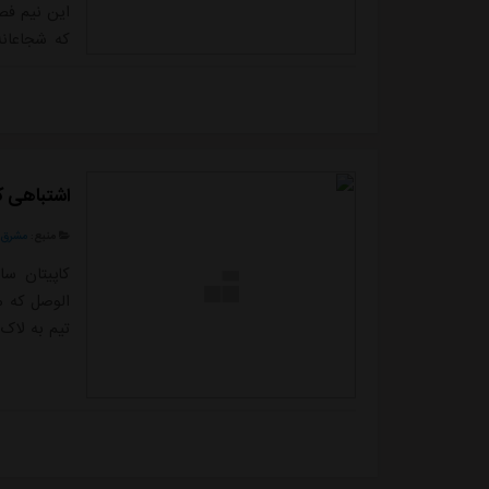
این نیم فصل
که شجاعانه
می دهیموی د
اشتباهی که
منبع:
مشرق ن
کاپیتان ساب
الوصل که م
تیم به لاک 