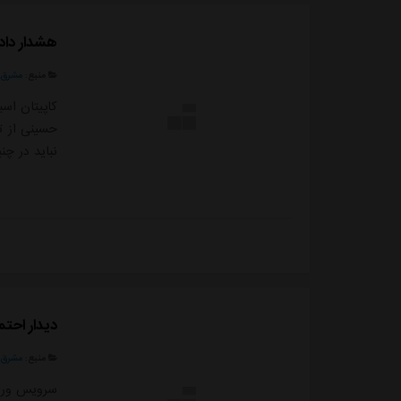
هشدار داد
منبع:
مشرق ن
کاپیتان اس
حسینی از ت
نباید در چن
دیدار احت
منبع:
مشرق ن
سرویس ورزش