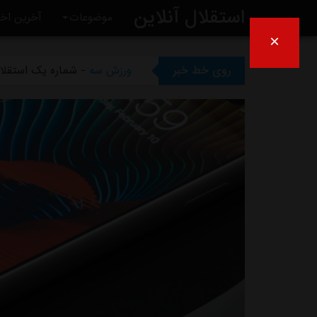
استقلال آنلاین
موضوعات
آخرین اخب
×
ورزش سه
- ظرف دو هفته آیند
روی خط خبر
ورزش سه
- شماره یک استقلال
ورزش سه
- بی تفاوتی عجیب س
ورزش سه
- انتقاد کاپیتان سا
ورزش سه
- چمن غدیر همچنان 