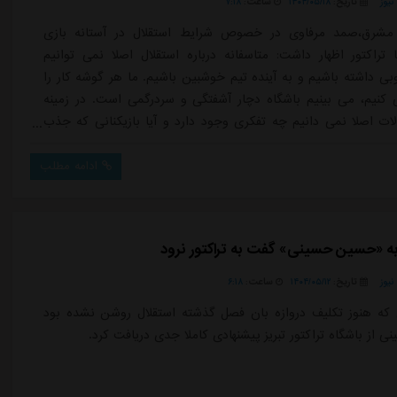
یوز
تاریخ:
۱۴۰۴/۰۵/۱۸
ساعت:
۷:۱۸
مشرق،صمد مرفاوی در خصوص شرایط استقلال در آستانه بازی
 تراکتور اظهار داشت: متاسفانه درباره استقلال اصلا نمی توانیم
ی داشته باشیم و به آینده تیم خوشبین باشیم. ما هر گوشه کار را
 کنیم، می بینیم باشگاه دچار آشفتگی و سردرگمی است. در زمینه
الات اصلا نمی دانیم چه تفکری وجود دارد و آیا بازیکنانی که جذب
 نظر ساپینتو است و در یک لیست قرار دارند یا اینکه هر کسی که
باشگاه خورد را جذب می کنیم؟ نمی توانیم باشگاه بزرگی مثل
ادامه مطلب
ا این ت...
 «حسین حسینی» گفت به تراکتور نرود
یوز
تاریخ:
۱۴۰۴/۰۵/۱۲
ساعت:
۶:۱۸
 که هنوز تکلیف دروازه بان فصل گذشته استقلال روشن نشده بود
از باشگاه تراکتور تبریز پیشنهادی کاملا جدی دریافت کرد.