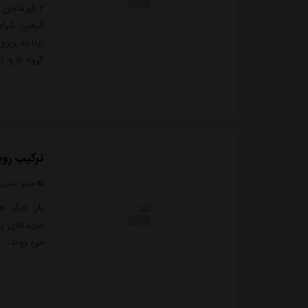
گرفتن شرای
دیدار خواهن
گروه و احت
ت...
ترکیب روی
منبع:
مشرق ن
بار دیگر ه
خریدهای پر
می روند.