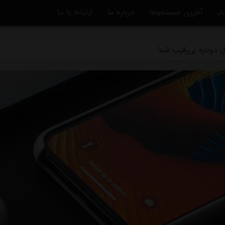
ار
آخرین جستجوها
درباره ما
ارتباط با ما
ه تکلیف مشخص می شود/ واکنش تاجرنیا به مدیرعاملی متدین در استق
 دوباره بی‌رقیب شد!
تاره به خداحافظی استقلال/ انتخاب تکراری رامین: دویدن در خیابان!
بق استقلال: حق هوادار این نیست
بلااستفاده است/ شوک به آبی پوشان پیش از شروع لیگ برتر