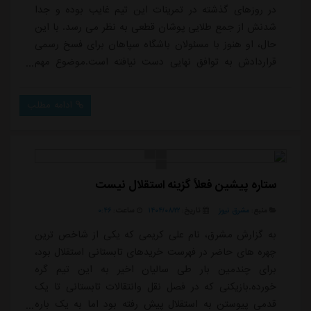
در روزهای گذشته در تمرینات این تیم غایب بوده و جدا
شدنش از جمع طلایی پوشان قطعی به نظر می رسد. با این
حال، او هنوز با مسئولان باشگاه سپاهان برای فسخ رسمی
قراردادش به توافق نهایی دست نیافته است.موضوع مهم
درباره علی کریمی این است که مانند تمام پنجره های نقل
وانتقالاتی گذشته، مجدداً شایعاتی مبنی بر بازگشت او به
ادامه مطلب
استقلال و پیوستنش به جمع آبی پوشان مطرح شده
است.کریمی در گذشته دوران موفقی را در استقلال سپری
کرد و همچنین چند سال درخشان را در خارج از کش...
ستاره پیشین فعلاً گزینه استقلال نیست
منبع:
مشرق نیوز
تاریخ:
۱۴۰۴/۰۸/۲۲
ساعت:
۰:۴۶
به گزارش مشرق، نام علی کریمی که یکی از شاخص ترین
چهره های حاضر در فهرست خریدهای تابستانی استقلال بود،
برای چندمین بار طی سالیان اخیر به این تیم گره
خورده.بازیکنی که در فصل نقل وانتقالات تابستانی تا یک
قدمی پیوستن به استقلال پیش رفته بود اما به یک باره