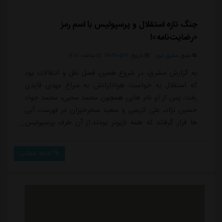
جنگ تازه استقلال و پرسپولیس با اسم رمز
«رضایت‌نامه»!
منبع:
مشرق نیوز
تاریخ:
۱۴۰۴/۰۵/۱۹
ساعت:
۱۲:۱۸
به گزارش مشرق، در شروع همین فصل نقل و انتقالات بود
که استقلال به خواست هوادارانش به سراغ مهدی قایدی
رفت. پس از او نام هایی همچون محمد محبی، محمد جواد
حسین نژاد، علی کریمی و سعید سحرخیزان در فهرست آبی
ها قرار گرفتند که همه لژیونر بودند.از آن طرف پرسپولیس
هم شهریار مغانلو را می خواست. البته که در این سال ها
همیشه او را می خواسته اما این بار موضوع جدی تر شد.
ادامه مطلب
احمد نوراللهی در لیست قرمزها بود، آنها سعید سحرخیزان را
هم در میان لژیونرها می خواستند.وقتی دو تیم بزرگ و
بدعت گذار سراغ سوژه ای بروند، طبیعی ...