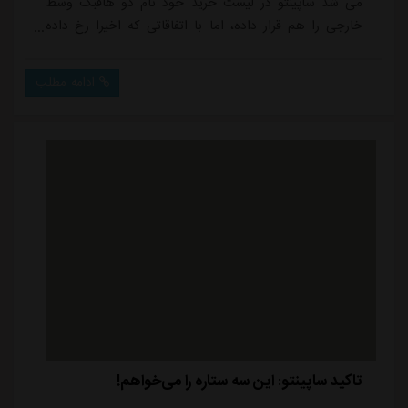
می شد ساپینتو در لیست خرید خود نام دو هافبک وسط
خارجی را هم قرار داده، اما با اتفاقاتی که اخیرا رخ داده
ساپینتو ممکن است از جذب هافبک خارجی جدید منصرف
شود.با توجه به اینکه دیدیه اندونگ هافبک گابنی با
ادامه مطلب
مسئولان استقلال برای بازگشت به ایران به توافق رسیده،
سرمربی پرتغالی به مسئولان باشگاه اعلام کرده به یک شرط
قید جذب هافبک خارجی جدید را می زند...
تاکید ساپینتو: این سه ستاره را می‌خواهم!