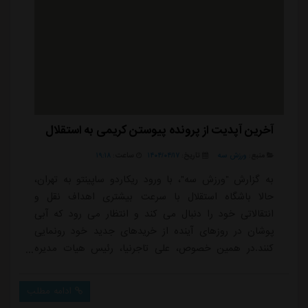
آخرین آپدیت از پرونده پیوستن کریمی به استقلال
منبع:
ورزش سه
تاریخ:
۱۴۰۴/۰۴/۱۷
ساعت:
۱۹:۱۸
به گزارش "ورزش سه"، با ورود ریکاردو ساپینتو به تهران،
حالا باشگاه استقلال با سرعت بیشتری اهداف نقل و
انتقالاتی خود را دنبال می کند و انتظار می رود که آبی
پوشان در روزهای آینده از خریدهای جدید خود رونمایی
کنند.در همین خصوص، علی تاجرنیا، رئیس هیات مدیره
باشگاه استقلال در گفت و گویی با ایرنا گفت: دو نکته خیلی
مهم است. در کشور ما برخی مسئولیت ها تداخل در
ادامه مطلب
مسئولیت می شود و وظایف باید تفکیک شود. در استقلال ۲