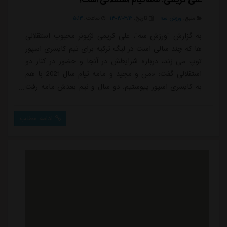
منبع:
ورزش سه
تاریخ:
۱۴۰۴/۰۳/۱۲
ساعت:
۵:۱۳
به گزارش "ورزش سه"، علی کریمی لژیونر محبوب استقلالی
ها که چند سالی است در لیگ ترکیه برای تیم کایسری اسپور
توپ می زند، درباره شرایطش در آنجا و حضور در کنار دو
استقلالی گفت: «من و مجید و مامه تیام سال 2021 با هم
به کایسری اسپور پیوستیم. دو سال و نیم بعدش مامه رفت
اما من و مجید هنوز هستیم.»او درباره مامه تیام که شرایط
فوق العاده ای در استقلال داشت ادامه داد:«مامه تیام هنوز
ادامه مطلب
خودش را استقلالی می داند. او به ایران و استقلال خیلی
علاقه دارد. از آن شش ماه که ایران بود خاطرات خوبی دارد
و همیشه از استقلال ...