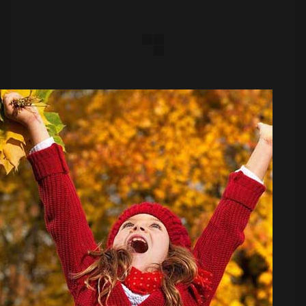
نقشه استقلال برای شکار علی کریمی بدون پرداخت
نجومی!
منبع:
مشرق نیوز
تاریخ:
۱۴۰۴/۰۳/۱۵
ساعت:
۹:۱۲
به گزارش مشرق، باشگاه استقلال برای جذب علی کریمی،
ملی پوش ایرانی باشگاه کایسری اسپور ترکیه یک نقشه
هوشمندانه در پیش گرفته است. مدیران آبی پوش پایتخت
در تلاش اند این انتقال را با کمترین هزینه ممکن نهایی