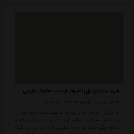
فصل پیش، بازیکن می آمد برای تیم تصمیم می گرفت و به
سرمربی می گفت من این بازیکن را نمی خواهم. سر...
شرط ساپینتو برای انصراف از جذب هافبک خارجی
منبع:
ورزش سه
تاریخ:
۱۴۰۴/۰۴/۱۵
ساعت:
۹:۱۸
به گزارش "ورزش سه"، ریکاردو ساپینتو لیست خرید خود را
در اختیار مسئولان استقلال قرار داده و به صورت روزانه و
مداوم پیگیر جذب نفرات مد نظرش است. در این بین گفته