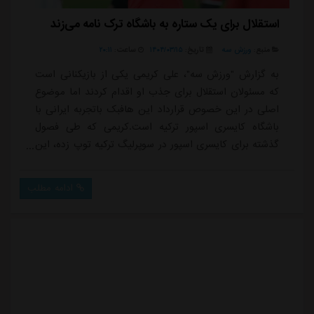
استقلال برای یک ستاره به باشگاه ترک نامه می‌زند
منبع:
ورزش سه
تاریخ:
۱۴۰۴/۰۳/۱۵
ساعت:
۲۰:۱۱
به گزارش "ورزش سه"، علی کریمی یکی از بازیکنانی است
که مسئولان استقلال برای جذب او اقدام کردند اما موضوع
اصلی در این خصوص قرارداد این هافبک باتجربه ایرانی با
باشگاه کایسری اسپور ترکیه است.کریمی که طی فصول
گذشته برای کایسری اسپور در سوپرلیگ ترکیه توپ زده، این
روزها برای استراحت به ایران برگشته و کنار خانواده اش
است. او که دو سال فوق العاده را در استقلال سپری کرد،
ادامه مطلب
خودش هم بدش نمی آید دوباره به تیم آبی پوش پایتخت
برگردد اما مسئله مهم این است که دو فصل دیگر از قرارداد
این بازیکن با کایسری اسپور باقی ...