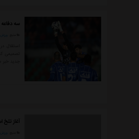
سه دفاعه 
منبع:
ورزش 
استقلال در
تصمیمی که 
جدید خبر م
آغاز تلخ ا
منبع:
ورزش 