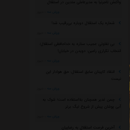
واکنش تاجرنیا به مدیرعاملی متدین در استقلال
ورزش سه
::
دیروز
شماره یک استقلال دوباره بی‌رقیب شد!
ورزش سه
::
دیروز
بی تفاوتی عجیب ستاره به خداحافظی استقلال/
انتخاب تکراری رامین: دویدن در خیابان!
ورزش سه
::
دیروز
انتقاد کاپیتان سابق استقلال: حق هوادار این
نیست
ورزش سه
::
دیروز
چمن غدیر همچنان بلااستفاده است/ شوک به
آبی پوشان پیش از شروع لیگ برتر
ورزش سه
::
دیروز
آخرین فرصت استقلال به رضاییان