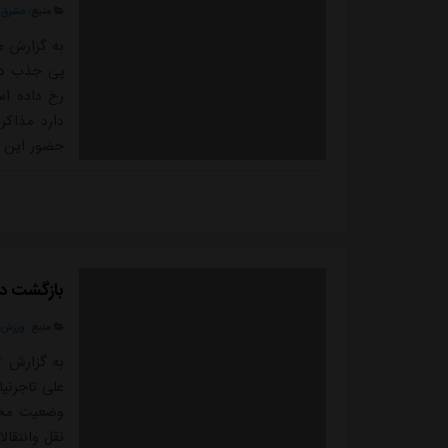
منبع:
مشرق ن
به گزارش م
پی جذب دو
رخ داده اس
دارد مذاکر
حضور این دو
بازگشت دو
منبع:
ورزش 
به گزارش “
علی تاجرنی
وضعیت محمد
نقل وانتقال