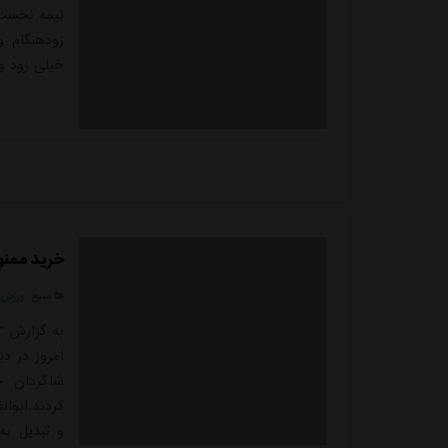
نیمه نخست 
زودهنگام 
خیلی زود وا
خرید ممنو
منبع:
ورزش 
امروز در دی
شاگردان ح
کردند.ابوا
و تبدیل به