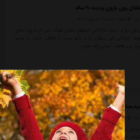
لال روی بازوی پدیده ۲۰ ساله
سه
تاریخ:
۱۴۰۵/۰۵/۰۹
ساعت:
۲۳:۵۱
اقی نیا در دیدار تدارکاتی استقلال مقابل فولاد، پس از خروج صالح
وبند کاپیتانی آبی پوشان را بر بازو بست تا اتفاقی جالب در مسیر
ع این هافبک جوان رقم بخورد.
ادامه مطلب
یه‌بخش مقابل استقلال: آنها مدعی هستند!
سه
تاریخ:
۱۴۰۵/۰۵/۰۹
ساعت:
۲۳:۵۰
ورزش سه"، کاروان فولاد فردا صبح عازم اهواز می شود و بعد از یک
وتاه، تمرینات خود را در استان خوزستان از سر خواهد گرفت.