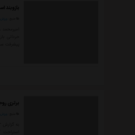
بازوبند استق
منبع:
ورزش 
امیرمحمد رز
حردانی باز
پیشرفت سری
برتری روح
منبع:
ورزش 
به گزارش "
استراحت ک