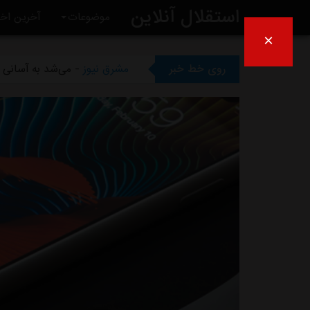
استقلال آنلاین
موضوعات
آخرین اخب
×
مشرق نیوز
- بازگشت اندونگ ب
روی خط خبر
مشرق نیوز
- می‌شد به آسانی ک
مشرق نیوز
- رامین رضاییان رس
مشرق نیوز
- ماجرای خواهرخوان
مشرق نیوز
- سرمربی سابق است