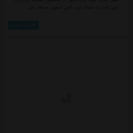
فصل جدید لیگ برتر، امروز در ششمین مسابقه تدارکاتی
پیش فصل به مصاف ذوب آهن اصفهان خواهد رفت.
ادامه مطلب