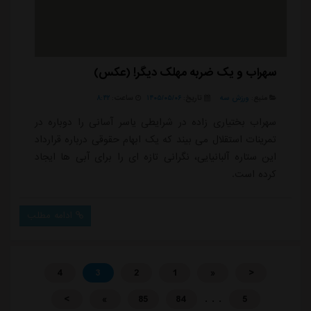
سهراب و یک ضربه مهلک دیگر! (عکس)
منبع:
ورزش سه
تاریخ:
۱۴۰۵/۰۵/۰۶
ساعت:
۸:۴۲
سهراب بختیاری زاده در شرایطی یاسر آسانی را دوباره در
تمرینات استقلال می بیند که یک ابهام حقوقی درباره قرارداد
این ستاره آلبانیایی، نگرانی تازه ای را برای آبی ها ایجاد
کرده است.
ادامه مطلب
4
3
2
1
«
<
. . .
>
»
85
84
5