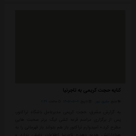
استقلال - پرسپولیسهفته ششم: آلومینیوم - استقلالهفته هفتم:
استقلال - پیکانهفته هشتم: تراکتور - استقلالهفته ...
کنایه حجت کریمی به تاجرنیا
منبع:
مشرق نیوز
تاریخ:
۱۴۰۵/۰۵/۰۷
ساعت:
۲:۴۹
به گزارش مشرق، حجت کریمی مدیرعامل باشگاه تراکتور،
پس از برگزاری مراسم قرعه کشی لیگ برتر صحبت هایی
مطرح کرد.* امیدوارم تراکتور باز هم بتواند باز قهرمانی را به
هوادارانش هدیه دهد.* تاجرنیا اطلاعات دقیقی ندارد و