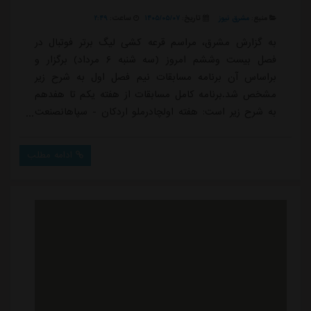
منبع:
مشرق نیوز
تاریخ:
۱۴۰۵/۰۵/۰۷
ساعت:
۲:۴۹
به گزارش مشرق، مراسم قرعه کشی لیگ برتر فوتبال در
فصل بیست وششم امروز (سه شنبه ۶ مرداد) برگزار و
براساس آن برنامه مسابقات نیم فصل اول به شرح زیر
مشخص شد.برنامه کامل مسابقات از هفته یکم تا هفدهم
به شرح زیر است: هفته اولچادرملو اردکان - سپاهانصنعت
نفت آبادان - ملوان بندرانزلیخیبر خرم آباد - فجرسپاسی
شیرازاستقلال - مس شهر بابکذوب آهن اصفهان - فولاد
ادامه مطلب
خوزستانگل گهر سیرجان - نساجی مازندرانشمس آذر قزوین
- پرسپولیساستقلال خوزستان - آلومینیوم اراک تراکتور تبریز
- پیکانهفته دومآلومینیوم اراک - چادرملو اردکا...