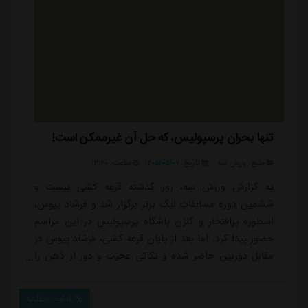
تنها بحران پرسپولیس، که حل آن غیرممکن است!
منبع:
ورزش سه
تاریخ:
۱۴۰۵/۰۵/۰۷
ساعت:
۱۳:۴۰
به گزارش ورزش سه، روز گذشته قرعه کشی بیست و
ششمین دوره مسابقات لیگ برتر برگزار شد و فرشاد پیوس،
اسطوره پرافتخار و گلزن باشگاه پرسپولیس در این مراسم
حضور پیدا کرد. اما بعد از پایان قرعه کشی، فرشاد پیوس در
مقابل دوربین حاضر شده و نکاتی عجیب و دور از ذهن را
نسبت به کادر فنی جدید پرسپولیس و بازیکنان این تیم
مطرح کرد. فرشاد پیوس که روزگاری در محوطه جریمه رقیب
ادامه مطلب
نداشت و به هیچ تیمی رحم نمی کرد، در سال های اخیر