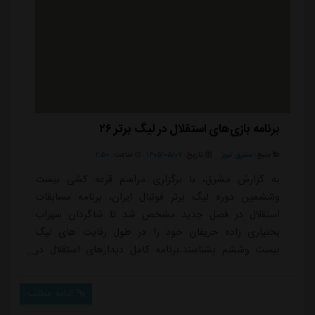
برنامه بازی‌های استقلال در لیگ برتر ۲۶
منبع:
مشرق نیوز
تاریخ:
۱۴۰۵/۰۵/۰۷
ساعت:
۲:۵۰
به گزارش مشرق، با برگزاری مراسم قرعه کشی بیست
وششمین دوره لیگ برتر فوتبال ایران، برنامه مسابقات
استقلال در فصل جدید مشخص شد تا شاگردان سهراب
بختیاری زاده حریفان خود را در طول رقابت های لیگ
بیست وششم بشناسند.برنامه کامل دیدارهای استقلال در
نیم فصل اول به شرح زیر است:هفته اول: استقلال - مس
شهر بابکهفته دوم: نساجی - استقلالهفته سوم: استقلال -
ادامه مطلب
سپاهانهفته چهارم: فولاد خوزستان - استقلالهفته پنجم: