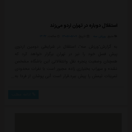
استقلال دوباره در تهران اردو می‌زند
منبع:
ورزش سه
تاریخ:
۱۴۰۵/۰۵/۰۷
ساعت:
۱۳:۴۲
به گزارش"ورزش سه"، استقلال در شرایطی دومین اردوی
پیش فصل خود را نیز در تهران برگزار خواهد کرد که
همچنان وضعیت پنجره نقل وانتقالاتی این باشگاه مشخص
نشده و سهراب بختیاری زاده مجبور است با نفرات محدودی
تمرینات تیمش را پیش ببرد.قرار است آبی پوشان از فردا به
مدت شش روز در هتل المپیک تهران اردوی آماده سازی
خود را برگزار کنند. این در حالی است که چند هفته قبل نیز
ادامه مطلب
استقلال یک اردوی پنج روزه را در همین مجموعه پشت سر
گذاشته بود و در آن مقطع صحبت از برگزاری اردوی خارجی
برای مرحله بعدی آماده سازی مطرح شده بود...