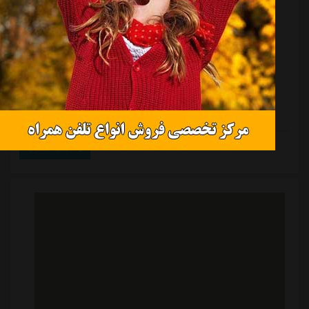
منبع:
ورزش سه
تاریخ:
۱۴۰۵/۰۵/۰۷
ساعت:
۱۳:۳۸
به گزارش “ورزش سه”، در حالی که انتظار میرفت ورزشگاه
آزادی برای این فصل رقابت های لیگ برتر آماده شود اما
برای چندمین سال متوالی این استادیوم در مرحله تعمیر و
نوسازی قرار دارد و پروژه عملیاتی این ورزشگاه حالا به چمن
استادیوم رسیده است. جالب اینکه بسیاری انتظار داشتند
چمن ورزشگاه همزمان با سکوها تغییر کند تا برای شروع
فصل آماده شود اما به هر حال اوضاع به طور دیگری پیش
ادامه مطلب
رفت. به این ترتیب ورزشگاه آزادی حداقل در نیم فصل اول
در اختیار پرسپولیس و استقلال نخواهد بود. به این ترتیب
برای چندمین سال متوالی شه...