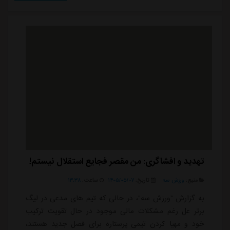
همچنان مدعی هدایت پرسپولیس بوده و حتی همین چند
ماه قبل، رسماً خودش را به مدیریت این باشگاه پیش...
تهدید و افشاگری: من مقصر فجایع استقلال نیستم!
منبع:
ورزش سه
تاریخ:
۱۴۰۵/۰۵/۰۷
ساعت:
۱۳:۳۸
به گزارش "ورزش سه"، در حالی که تیم های مدعی در لیگ
برتر عل رغم مشکلات مالی موجود در حال تقویت ترکیب
خود و مهیا کردن تیمی پرستاره برای فصل جدید هستند،