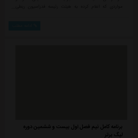
مواردی که اعلام کرده به هیئت رئیسه فدراسیون ربطی
نداشته است. امیدوارم او بیشتر برای استقلال وقت بگذارد
تا اینکه به دنبال حاشیه باشد.* مدیرعامل استقلال هر چند
ادامه مطلب
وقت یک بار که بیکار می شود، توئیت می زند و وقت می
گذراند. ان شاءالله او مشکلات باشگاه بزرگ استقلال را حل
و هواداران را شاد کند.* نقل ...
برنامه کامل نیم‌ فصل اول بیست و ششمین دوره
لیگ برتر