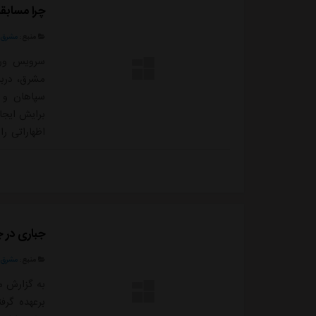
چرا مسابق
منبع:
مشرق ن
سرویس ورز
مشرق، دربا
سپاهان و 
برایش ایجا
اظهاراتی ر
برتر به مو
موضوع قرار 
خودش می خ
جباری در 
منبع:
مشرق ن
به گزارش م
برعهده گرف