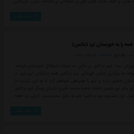
شان و البته بحث های نقل و انتقالاتی و اختلاف میان بازیکنان
حبت کرد. کارتال می گوید به رویکرد استقلال در بازی سپاهان و
لی شان کاری ندارد و وظیقه او و تیمش بازی زیبا و پیروزی برابر
ادامه مطلب
 نکته جال...
مه را به خوزستان بُرد (عکس)
سه
تاریخ:
۱۴۰۴/۰۲/۲۴
ساعت:
۲۱:۵۴
ورزش سه”، تیم تراکتور در حالی به مصاف استقلال خوزستان خواهد
وجه به برگزاری جشن قهرمانی تیم تراکتور همه بازیکنان این تیم در
ستان حضور دارند و تیم را همراهی خواهند کرد تا به این ترتیب در
ی جام نیز حضور داشته باشند.محمد قنبری بازیکن وینگر تیم تراکتور
فصل اول مصدوم بود و اخیرا هم به دلیل مصدومیت جزئی دو هفته
ور شد نیز در بین بازیکنان تراکتور حضور داشته تا آنها را در سفر به
هی کند.قنبری که در دوران بردیف و خمس جزء بازیکنان کلیدی ت...
ادامه مطلب