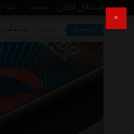
استقلال آنلاین
موضوعات
آخرین اخب
×
مشرق نیوز
- بازگشت اندونگ ب
روی خط خبر
مشرق نیوز
- می‌شد به آسانی ک
مشرق نیوز
- رامین رضاییان رس
مشرق نیوز
- ماجرای خواهرخوان
مشرق نیوز
- سرمربی سابق است