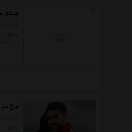
بازیکنان 
منبع:
مشرق ن
مسئولان با
پایان نرسید
چراغ سبز 
منبع:
ورزش 
به گزارش “