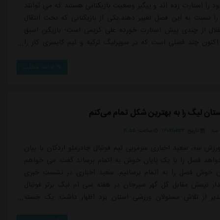
ود را استارت زده اند و پیگیر وضعیت بازیکنانی هستند که می توانند
 را نسبت به این فصل تغییر دهند.یکی از بازیکنانی که بحث انتقال
لال از چندی پیش استارت خورده علی کریمی است؛ بازیکن اسبق
اکنون چند فصلی است که در سوپرلیگ ترکیه و تیم کایسری کار را
ند و بحث حضورش در پرسپولیس نیز شکل گرفته بود که خیلی زود
وجه به عدم علاقه این بازیکن، منتفی شد.گمانه زنی درباره بازگشت
ادامه مطلب
ب...
ستان لیگ را به بهترین شکل تمام می‌کنم
سه
تاریخ:
۱۴۰۴/۰۲/۲۴
ساعت:
۲۱:۵۵
رزش سه، سعید اخباری سرمربی تیم فوتبال چادرملو اردکان با بیان
واهد فصل را با یک پایان خوش به اتمام برساند گفت: می خواهم
ن خوش فصل را به اتمام برسانیم. سعید اخباری در نشست خبری
ار تیمش مقابل گل گهر سیرجان در هفته سی ام لیگ برتر فوتبال
قدیر از تلاش مسئولان ورزشی استان یزد اظهار داشت: یک خسته
تمام عوامل برگزاری مسابقات در استان یزد می گویم. هیئت فوتبال