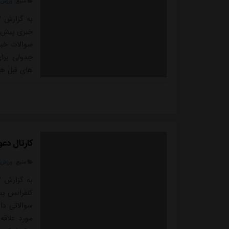
منبع:
ورزش 
به گزارش "
خبری پیش ا
سوالات خبرن
جدولی برای
های قبل هم
بازیکنان تی
هم...
کارتال دعو
منبع:
ورزش 
به گزارش "
کنفرانس پی
سوالاتی دا
مورد علاق