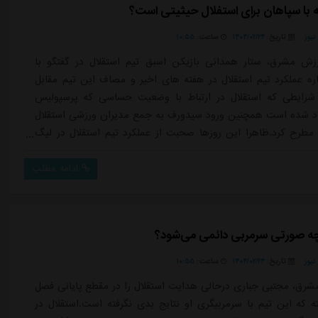
ه با سپاهان برای استفلال حیثیتی است؟
یوز
تاریخ:
۱۴۰۴/۰۲/۲۴
ساعت:
۱۰:۵۵
ش مشرق، ستار همدانی بازیکن اسبق تیم استقلال در گفتگو با
ره عملکرد تیم استقلال در هفته های اخیر و مصاف این تیم مقابل
شرایطی که استقلال در ارتباط با وضعیت حساسی که پرسپولیس
د شده است همچنین ورود سیدورف به جمع مدیران ورزشی استقلال
ا مطرح کرد.ظاهرا این روزها صحبت از عملکرد تیم استقلال در لیگ
ضوع بازی آخر و دیدار با سپاهان گره خورده است. در جریان این
گرفته اید؟ بله البته استقلال قطعاً کاری به کار تیم های دیگر ندارد و
ادامه مطلب
واهد د...
چه صورتی سرمربی دائمی می‌شود؟
یوز
تاریخ:
۱۴۰۴/۰۲/۲۴
ساعت:
۱۰:۵۵
شرق، مجتبی جباری درحالی هدایت استقلال را در مقطع پایانی فصل
ته که این تیم با سرمربیگری او نتایج بدی نگرفته است.استقلال در