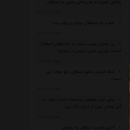
واکنش تاجرنیا به مدیرعاملی متدین در استقلال
ورزش سه
::
دیروز
شماره یک استقلال دوباره بی‌رقیب شد!
ورزش سه
::
دیروز
بی تفاوتی عجیب ستاره به خداحافظی استقلال/
انتخاب تکراری رامین: دویدن در خیابان!
ورزش سه
::
دیروز
انتقاد کاپیتان سابق استقلال: حق هوادار این
نیست
ورزش سه
::
دیروز
چمن غدیر همچنان بلااستفاده است/ شوک به
آبی پوشان پیش از شروع لیگ برتر
ورزش سه
::
دیروز
آخرین فرصت استقلال به رضاییان