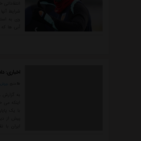
انتقاداتی خ
شرایط آنها
وی به استق
آبی ها که 
دنبال می ک
البته با ت
علی کریمی 
اخباری: دا
منبع:
ورزش 
به گزارش و
اینکه می خ
با یک پایا
پیش از دید
ایران با ت
نباشید به 