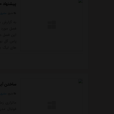
پیشنهاد ۲۲۰ میلیاردی به پدیده لیگ برتر
منبع:
مشرق ن
فصل مورد ت
های لیگ برت
این حال غن
ایران ادام
پرتغ...
ساختن آینده 
منبع:
مشرق ن
فوتبال مدر