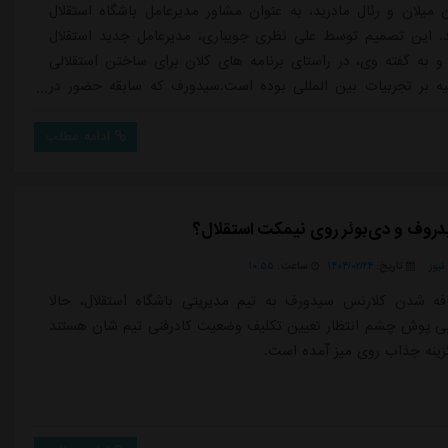
 میلان و رئال مادرید، به عنوان مشاور مدیرعامل باشگاه استقلال
 این تصمیم توسط علی نظری جویباری، مدیرعامل جدید استقلال
و به گفته وی، در راستای برنامه های کلان برای ساختن استقلالی
یه بر تجربیات بین المللی بوده است.سیدورف که سابقه حضور در
ان را نداشته، قرار است در حوزه های مدیریتی، توسعه آکادمی و
 های راهبردی به باشگاه کمک کند. این همکاری، پس از دو ماه
ادامه مطلب
ی شکل گرفته و ...
روف و دی‌بوئر روی نیمکت استقلال؟
یوز
تاریخ:
۱۴۰۴/۰۲/۲۴
ساعت:
۱۰:۵۵
فه شدن کلارنس سیدورف به تیم مدیریتی باشگاه استقلال، حالا
بی پوش چشم انتظار تعیین تکلیف وضعیت کادرفنی تیم شان هستند
زینه جذاب روی میز آمده است.