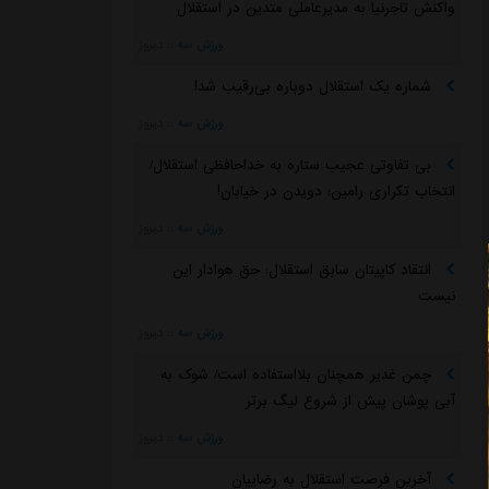
واکنش تاجرنیا به مدیرعاملی متدین در استقلال
ورزش سه
::
دیروز
شماره یک استقلال دوباره بی‌رقیب شد!
ورزش سه
::
دیروز
بی تفاوتی عجیب ستاره به خداحافظی استقلال/
انتخاب تکراری رامین: دویدن در خیابان!
ورزش سه
::
دیروز
انتقاد کاپیتان سابق استقلال: حق هوادار این
نیست
ورزش سه
::
دیروز
چمن غدیر همچنان بلااستفاده است/ شوک به
آبی پوشان پیش از شروع لیگ برتر
ورزش سه
::
دیروز
آخرین فرصت استقلال به رضاییان