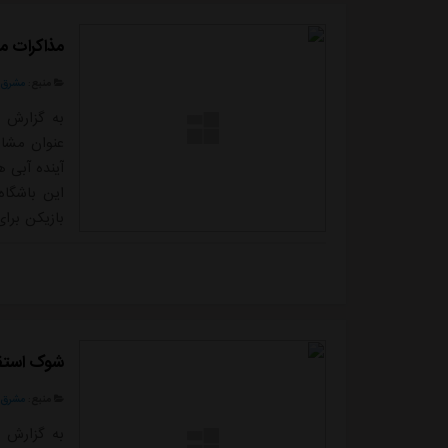
مذاکرات مثبت 
منبع:
مشرق ن
به گزارش م
عنوان مشاو
آینده آبی 
این باشگاه
بازیکن برای
هستند که س
صورت گرفته
هستند تا...
شوک استقل
منبع:
مشرق ن
به گزارش م