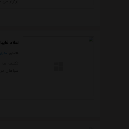
برگزار می 
نیمه نهایی 
این ۲ بازی به فینال صعود خواهند کرد.با این شرایط باید منتظر ماند و دید با...
اعلام غایب
منبع:
مشرق ن
تکلیف سه ب
سپاهان در 