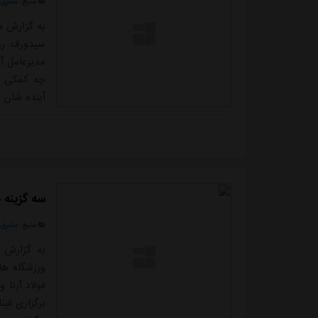
منبع:
مشرق ن
به گزارش مش
سیدورف رو
مدیرعامل آ
چه کمکی می
آینده شان 
منظوری ان
بدهند. مهم
سیدورف از ا
سه گزینه 
منبع:
مشرق ن
به گزارش 
ورزشگاه ها
فولاد آرنا