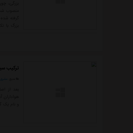
بزرگی، چون
منصوب شد.
گرفته شده 
بزرگ با تک
فوتبال ایر
تصمیم گیری
مذاکره رسم
ترکیب سید
منبع:
مشرق ن
بعد از اضا
هواداران آ
و نام یک گ