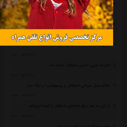
دلیل جدایی رامین رضاییان از استقلال چه بود؟
مشرق نیوز
::
4 ساعت قبل
واکنش سرپرست باشگاه استقلال به انتقادات
مشرق نیوز
::
4 ساعت قبل
دلیل مخالفت afc با میزبانی آبی‌ها در عراق
مشرق نیوز
::
دیروز
قرارداد مربی خارجی استقلال تمدید شد
مشرق نیوز
::
دیروز
اعلام محل میزبانی استقلال و پرسپولیس در لیگ برتر
مشرق نیوز
::
دیروز
از این به بعد دیگر نامه‌های استقلال را امضا نمی‌کنم
مشرق نیوز
::
دیروز
چمن دستگردی زیر کشت نمی‌رود