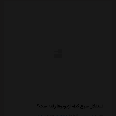
استقلال سراغ کدام لژیونرها رفته است؟
منبع:
مشرق نیوز
تاریخ:
۱۴۰۳/۱۰/۱۸
ساعت:
۱۰:۱۷