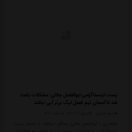
پست اینستاگرامی ابوالفضل جلالی: مشکلات باعث
شد تا آسمان نیم فصل لیگ برتر آبی نباشد
منبع:
طرفداری
تاریخ:
۱۴۰۳/۱۰/۱۷
ساعت:
۲۲:۱۷
طرفداری | ابوالفضل جلالی، مدافع استقلال با انتشار پست
اینستاگرامی، با هواداران صحبت کرد.او خطاب به هواداران