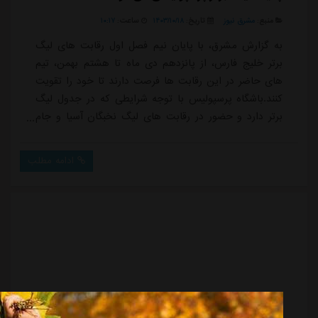
منبع:
مشرق نیوز
تاریخ:
۱۴۰۳/۱۰/۱۸
ساعت:
۱۰:۱۷
به گزارش مشرق، با پایان نیم فصل اول رقابت های لیگ
برتر خلیج فارس، از پانزدهم دی ماه تا هشتم بهمن، تیم
های حاضر در این رقابت ها فرصت دارند تا خود را تقویت
کنند.باشگاه پرسپولیس با توجه شرایطی که در جدول لیگ
برتر دارد و حضور در رقابت های لیگ نخبگان آسیا و جام
حذفی، در تلاش است تا در پنجره زمستانی علاوه بر انتخاب
سرمربی، چند بازیکن نیز جذب کند.با پیگیری ها مشخص
ادامه مطلب
شد که مدیران این باشگاه امروز تماسی با باشگاه ملوان
بندرانزلی داشته و شرایط رضا غندی پور ستاره جوان خط
حمله این تیم را جویا شده اند. غندی پو...