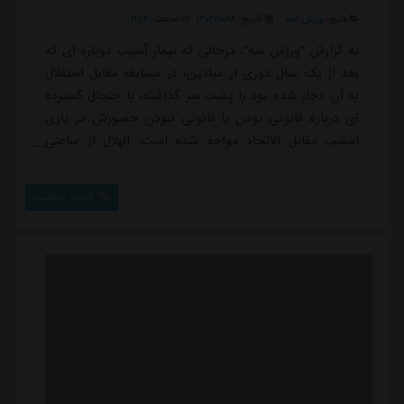
منبع:
ورزش سه
تاریخ:
۱۴۰۳/۱۰/۱۸
ساعت:
۲۱:۱۷
به گزارش "ورزش سه"، درحالی که نیمار آسیب دوباره ای که
بعد از یک ‏سال دوری از میادین، در مسابقه مقابل استقلال
به آن دچار شده ‏بود را پشت سر گذاشته، با جنجال گسترده
ای درباره قانونی بودن یا ‏قانونی نبودن حضورش در بازی
امشب مقابل الاتحاد مواجه شده ‏است. ‏الهلال از ساعتی
دیگر در کینگدام آرنای شهر ریاض در ال کلاسیکوی ‏عربستان
مقابل الاتحاد می ایستد. دیدار دو تیم در یک چهارم نهایی
ادامه مطلب
‏جام حذفی این کشور برگزار شده و از مدت ها پیش به
دلیل تقابل نیمار ‏و بنزما روی آن مانور داده می شد. ‏با اینکه
چند روز پیش ...