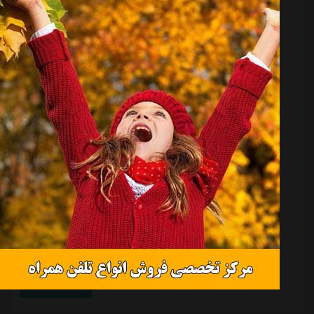
گل‌محمدی ستاره لیگ را به هر قیمتی می‌خواهد
منبع:
مشرق نیوز
تاریخ:
۱۴۰۳/۱۰/۱۸
ساعت:
۱۰:۱۷
تهران- ایرنا- یحیی گل محمدی فهرست بازیکنان مدنظر خود
را به مدیران باشگاه فولاد اعلام کرده تا روند خوب تیمش در
نیم فصل دوم را نداوم ببخشد.
ادامه مطلب