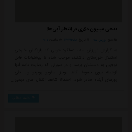
بدهی میلیون دلاری در انتظار آبی‌ها!
منبع:
ورزش سه
تاریخ:
۱۴۰۳/۱۰/۱۸
ساعت:
۲۱:۱۷
به گزارش "ورزش سه"، عملکرد خوبی که بازیکنان خارجی
استقلال خوزستان داشتند، موجب شده تا پیشنهادات قابل
توجهی به دستشان برسد و در صورتی که رضایت نامه آنها
ازجمله تیوی بیفوما، کاینا نونیز، ساویو روبرتو و... طی
روزهای آینده صادر شود، احتمالا شاهد انتقال های مهمی
باشیم.اما موضوع مهم که در نیم فصل نخست گریبانگیر
شاگردان میودراگ بوژوویچ شد و در روزهای پایانی نیم
ادامه مطلب
فصل مطالبات آنها را تا حدودی وصول کرد، نوتیس مهره
های خارجی بود تا این باشگاه به دلیل این تهدیدها، قرارداد
این بازیکنان را پرداخت کند ولی همچنا...