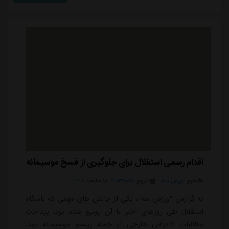
برای این تیم اماراتی به میدان رفته، احتمال دارد خیلی زود
به ایران برگردد و دوباره پیراهن استقلال را بر تن کند.این
مهاجم بلندقامت که دو سال قبل ...
اقدام رسمی استقلال برای جلوگیری از فسخ موسیمانه
منبع:
ورزش سه
تاریخ:
۱۴۰۳/۱۰/۱۸
ساعت:
۲۱:۱۷
به گزارش "ورزش سه"، یکی از چالش های مهمی که باشگاه
استقلال طی روزهای اخیر با آن روبرو شده بود، پرداخت
مطالبات کادرفنی خارجی از جمله پیتسو موسیمانه بود.