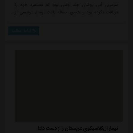
سرمربی آبی پوشان چند وقتی بود که دستمزد خود را
دریافت نکرده بود و همین مسئله باعث ارسال نوتیسی از
سوی او به باشگاه شد.استقلالی ها که چند باری برای
پرداخت طلب موسیمانه به شماره حساب او در آفریقای
ادامه مطلب
جنوبی اقدام کرده بودند، موفق به پرداخت طلب این
سرمربی نشده بودند و هر بار مبلغ واریزی به حساب
برگشت خورده بود. مسئله ای که باعث اخطار و فرصت
پانزده روزه ...
نیمار ال‌کلاسیکوی عربستان را از دست داد!‏