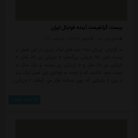
بیست گرانقیمت آینده فوتبال ایران
منبع:
ورزش سه
تاریخ:
۱۴۰۳/۱۰/۱۸
ساعت:
۲۱:۱۷
به گزارش "ورزش سه"، تیم های لیگ برتری در این فصل در
لیست شان 20 بازیکن بزرگسال، 2 بازیکن زیر 25 سال، 8
بازیکن زیر 23 سال و 4 بازیکن زیر بیست و یک سال در
لیست خود داشتند که با توجه به قوانین این فصل لیگ برتر
از بین 9 بازیکنی که روی نیمکت قرار می گرفتند 2 بازیکن
باید زیر 21 سال بودند و این اجباری بود تا تیم ها بازیکنانی
با شرایط سنی مناسب را در لیست خود داشته باشند.در بین
ادامه مطلب
تیم های لیگ برتری باشگاه هایی مانند آلومینیوم اراک، گل
گهر سیرجان و ملوان از بازیکنان جوان پرتعدادی در ترکیب
تیم خود استفاده می...