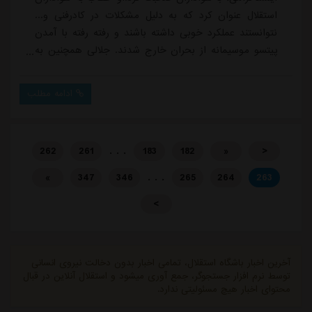
استقلال عنوان کرد که به دلیل مشکلات در کادرفنی و...
نتوانستند عملکرد خوبی داشته باشند و رفته رفته با آمدن
پیتسو موسیمانه از بحران خارج شدند. جلالی همچنین به
هواداران قول داد که در نیم فصل دوم عملکرد بهتری داشته
باشد تا به کسب نتایج خوب در رقابت ها به استقلال کمک
ادامه مطلب
کند.
. . .
262
261
183
182
«
<
. . .
»
347
346
265
264
263
>
آخرین اخبار باشگاه استقلال، تمامی اخبار بدون دخالت نیروی انسانی
توسط نرم افزار جستجوگر، جمع آوری میشود و استقلال آنلاین در قبال
محتوای اخبار هیچ مسئولیتی ندارد.