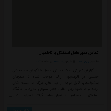
تماس مدیر عامل استقلال با کاظمیان!
منبع:
ورزش سه
تاریخ:
۱۴۰۳/۱۰/۱۸
ساعت:
۲۱:۱۷
به گزارش "ورزش سه"، نمایش موفق شاگردان سیدمجتبی
حسینی در آلومینیوم اراک موجب شده تا همچنان
پیشنهادهای قابل توجه از تیم های بزرگ به دست شان
برسد و در جدیدترین اتفاق، جعفر سمیعی مدیرعامل باشگاه
استقلال با محمدامین کاظمیان تماس گرفته تا شرایط انتقال
او را مطلع شود.محمدامین کاظمیان که تجربه کار با مجتبی
حسینی را در مس کرمان داشته و سال گذشته با نظر او به
ادامه مطلب