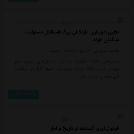
فسخ قرارداد به تفاهم برسند. قرار است کارهای اداری این
موضوع انجام و با فسخ رسمی قرارداد، کاکوتا از استقلال
جدا شود.گفته می شود این با...
نظری جویباری: بازیکنان بزرگ استقلال مسئولیت
سنگینی دارند
منبع:
مشرق نیوز
تاریخ:
۱۴۰۳/۱۰/۳۰
ساعت:
۲۰:۰
مدیرعامل باشگاه استقلال در دیدار با بازیکنان باتجربه تیم
فوتبال این باشگاه درباره مسئولیت دشوار آنها در موفقیت
آبی پوشان صحبت کرد.
ادامه مطلب
فوتبال ایران گمشده در تاریخ و آمار