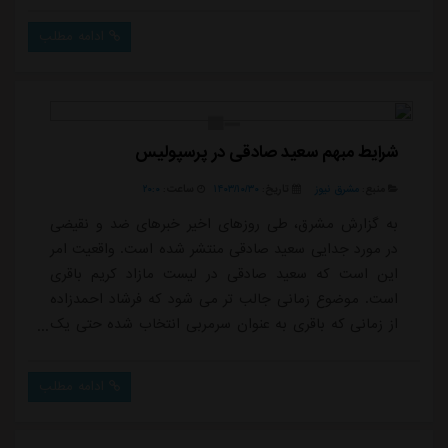
پاسخ به انتقادات گسترده از تعطیلی ۸ روزه تمرینات و
ادامه مطلب
همچنین فعالیت های نقل و انتقالاتی این تیم عیان بود.
نکته قابل توجه در صحبت های سرمربی استقلال جایی بود
که اعلام کرد ۳ ماه قبل و در دبی لیست نفرات مد...
شرایط مبهم سعید صادقی در پرسپولیس
منبع:
مشرق نیوز
تاریخ:
۱۴۰۳/۱۰/۳۰
ساعت:
۲۰:۰
به گزارش مشرق، طی روزهای اخیر خبرهای ضد و نقیضی
در مورد جدایی سعید صادقی منتشر شده است. واقعیت امر
این است که سعید صادقی در لیست مازاد کریم باقری
است. موضوع زمانی جالب تر می شود که فرشاد احمدزاده
از زمانی که باقری به عنوان سرمربی انتخاب شده حتی یک
دقیقه هم در ترکیب سرخ ها به میدان نرفته و سعید صادقی
به عنوان بازیکن ذخیره فرصت بازی پیدا کرده و حتی در
ادامه مطلب
بازی با هوادار هم پاس گل داده است، اما باقری فرشاد
احمدزاده را در لیست خروج قرار نداده و حکم به جدایی