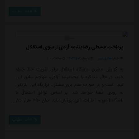
ادامه مطلب
پرداخت قسطی رضایتنامه آزادی از سوی استقلال
منبع:
مشرق نیوز
تاریخ:
۱۴۰۳/۱۱/۰۲
ساعت:
۱:۰
به گزارش مشرق، باشگاه استقلال برای تقویت خط حمله
خود، در حال مذاکره با محمدرضا آزادی، مهاجم سابق این
تیم، است و در صورت عدم بروز مشکل، قرارداد این بازیکن
به زودی امضا خواهد شد. بر اساس توافق استقلال با
باشگاه العروبه امارات، آبی پوشان باید مبلغ ۲۵۰ هزار دلار
برای صدور رضایت نامه آزادی پرداخت کنند.مدیران استقلال
از طرف اماراتی درخواست کرده اند که این مبلغ در دو
ادامه مطلب
قسط پرداخت شود، که با موافقت مدیران العروبه همراه
بوده است. گزارش ها حاکی از آن است که مذاکرات مالی