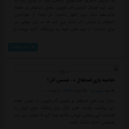
به گزارش مشرق، سیدمهدی رحمتی پس از برتری یک بر
صفر تیم فوتبال شمس آذر قزوین مقابل استقلال در هفته
شانزدهم لیگ برتر، اظهار داشت: در ابتدا از هواداران
استقلال و شمس آذر تشکر می کنم که در این هوای سر
برای حمایت از تیم های خود به ورزشگاه آمده بودند و
دست شان را می بوسم. به هر دو تیم خسته نباشید می
گویم و به بچه های خودم خسته نباشیدی محکم. روز
ادامه مطلب
گذشته گفتم که وقتی سر تمرین شمس آذر حضور یافتم فعل
خواستن و حس برتری جویانه را دیدم. یکسری اتفاقات
باعث شده بود بازیکنان تحت فشار باشند و اذیت شوند،
ولی تک تک ...
خلاصه بازی استقلال ۰ - شمس آذر ۱
منبع:
مشرق نیوز
تاریخ:
۱۴۰۳/۱۱/۰۲
ساعت:
۱:۰
دیدار تیم های استقلال و شمس آذر قزوین در اولین هفته
دور برگشت رقابت های لیگ برتر باشگاه های ایران با
شکست آبی پوشان تهرانی خاتمه پیدا کرد تا بحران این تیم
همچنان ادامه داشته باشد.