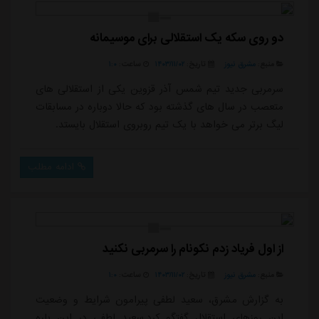
بین استقلال و آزادی امروز به نتیجه نه...
دو روی سکه یک استقلالی برای موسیمانه
منبع:
مشرق نیوز
تاریخ:
۱۴۰۳/۱۱/۰۲
ساعت:
۱:۰
سرمربی جدید تیم شمس آذر قزوین یکی از استقلالی های
متعصب در سال های گذشته بود که حالا دوباره در مسابقات
لیگ برتر می خواهد با یک تیم روبروی استقلال بایستد.
ادامه مطلب
از اول فریاد زدم نکونام را سرمربی نکنید
منبع:
مشرق نیوز
تاریخ:
۱۴۰۳/۱۱/۰۲
ساعت:
۱:۰
به گزارش مشرق، سعید لطفی پیرامون شرایط و وضعیت
این روزهای استقلال گفتگو کرد.سعید لطفی در این باره