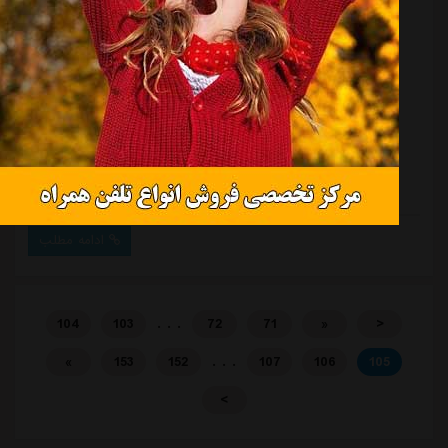
آزادی رسماً میزبان دیدار استقلال شد
منبع:
مشرق نیوز
تاریخ:
۱۴۰۳/۱۰/۳۰
ساعت:
۲۰:۰
به گزارش مشرق، سازمان لیگ فوتبال ایران فوتبال ساعت و
محل برگزاری چهار دیدار هفته شانزدهم مسابقات فوتبال
لیگ برتر باشگاه های کشور را اعلام کرد که به شرح زیر
است:* خیبر خرم آباد - هوادار تهران روز دوشنبه اول بهمن
به جای ساعت ۱۶ در ساعت ۱۵ در ورزشگاه تختی خرم آباد
آغاز می شود.* آلومینیوم اراک - استقلال خوزستان دوشنبه
اول بهمن به جای ساعت ۱۶ در ساعت ۱۵ در ورزشگاه امام
ادامه مطلب
خمینی (ره) اراک برگزار خواهد شد.* استقلال - شمس آذر
قزوین ساعت ۱۶:۴۵ روز دوشنبه اول بهمن در ورزشگاه آزادی
تهران برگزار می شود.* تراکت...
. . .
104
103
72
71
«
<
. . .
»
153
152
107
106
105
>