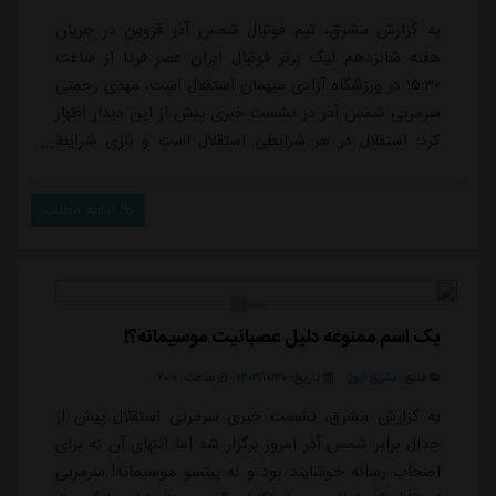
به گزارش مشرق، تیم فوتبال شمس آذر قزوین در جریان
هفته شانزدهم لیگ برتر فوتبال ایران عصر فردا از ساعت
۱۵:۳۰ در ورزشگاه آزادی میهمان استقلال است. مهدی رحمتی
سرمربی شمس آذر در نشست خبری پیش از این دیدار اظهار
کرد: استقلال در هر شرایطی استقلال است و بازی شرایط
خاص خودش را دارد. آن ها کادر فنی خوبی هم دارند.وی
افزود: بعد کش و قوس های زیاد و مشورت ها شاید خیلی
ادامه مطلب
ها مخالف بودند که من از تیم شانزدهم به تیم پانزدهم
بروم، اما دیدم شرایط طوری است که می توانم به شمس
آذر کمک کنم. در این مدت جاه طلبی و قدرت را ...
یک اسم ممنوعه دلیل عصبانیت موسیمانه؟!
منبع:
مشرق نیوز
تاریخ:
۱۴۰۳/۱۰/۳۰
ساعت:
۲۰:۰
به گزارش مشرق، نشست خبری سرمربی استقلال پیش از
جدال برابر شمس آذر امروز برگزار شد اما انتهای آن نه برای
اصحاب رسانه خوشایند بود و نه پیتسو موسیمانه! سرمربی