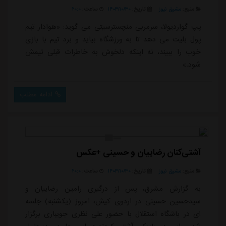
منبع:
مشرق نیوز
تاریخ:
۱۴۰۳/۱۰/۳۰
ساعت:
۲۰:۰
پپ گواردیولا، سرمربی منچسترسیتی می گوید: «هوادار تیم
پول بلیت می دهد تا به ورزشگاه بیاید و برد تیم با بازی
خوب را ببیند، نه اینکه دلخوش به خاطرات قبلی تیمش
شود.»
ادامه مطلب
آشتی‌کنان رضاییان و حسینی +عکس
منبع:
مشرق نیوز
تاریخ:
۱۴۰۳/۱۰/۳۰
ساعت:
۲۰:۰
به گزارش مشرق، پس از درگیری رامین رضاییان و
سیدحسین حسینی در اردوی کیش، امروز (یکشنبه) جلسه
ای در باشگاه استقلال با حضور علی نظری جویباری برگزار