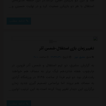
شد و این دو بازیکن آشتی کردند.در این جلسه مدیرعامل
استقلال با هر دو بازیکن صحبت کرد و در نهایت حسینی و
رضاییان تصمیم گرفتند کدورت ها و ناراحتی ها را کنار
گذاشتند.در شب پایانی اردوی استقلال در کیش، حسینی که
ادامه مطلب
به همراه خانواده اش در رستوران حضور داشت وقتی
متوجه شد رضاییان از آنها تصویربرداری کرده به شدت
ناراحت شد و به این موضوع اعتراض کرد.
تغییر زمان بازی استقلال-شمس آذر
منبع:
مشرق نیوز
تاریخ:
۱۴۰۳/۱۰/۳۰
ساعت:
۲۰:۰
به گزارش مشرق، دو تیم استقلال و شمس آذر قزوین در
چارچوب هفته شانزدهم لیگ برتر به مصاف هم خواهند
رفت.قرار بود دو تیم فردا از ساعت ۱۶:۴۵ در ورزشگاه آزادی
به مصاف هم بروند اما براساس تصمیم گیری جدید زمان
برگزاری این دیدار تغییر پیدا کرده است.به این ترتیب اولین
دیدار استقلال در نیم فصل دوم، فردا از ساعت ۱۵:۳۰ در
ورزشگاه آزادی برگزار می شود.
ادامه مطلب