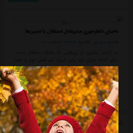
ماجرای ناهارخوری مدیرعامل استقلال با ادمین‌ها
منبع:
مشرق نیوز
تاریخ:
۱۴۰۳/۱۰/۳۰
ساعت:
۲۰:۰
به گزارش مشرق، در روزهایی که باشگاه استقلال سخت
درگیر آماده سازی تیم برای شروع نیم فصل دوم و البته
تقویت ترکیب با خریدهای زمستانی است، شب گذشته
خبری در پیج ها و صفحات هواداری منتشر شد که بسیار
عجیب بود. اینکه علی نظری جویباری با ادمین ها و
صاحبان چندین کانال هواداری جلسه حضوری داشته و حتی
ناهار را با آن ها صرف کرده است! در ادامه این شایعه
ادامه مطلب
خواندیم که مدیرعامل جدید استقلال از این افراد خواسته از
وی حمایت کنند و در پنجره نقل و انتقالاتی، فشار را از دوش
مدیریت بردارند چرا که مطالبه هواداران زیاد از ...