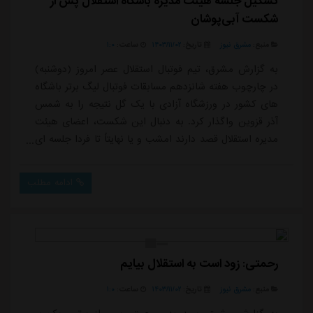
تشکیل جلسه هیئت مدیره باشگاه استقلال پس از
شکست آبی‌پوشان
منبع:
مشرق نیوز
تاریخ:
۱۴۰۳/۱۱/۰۲
ساعت:
۱:۰
به گزارش مشرق، تیم فوتبال استقلال عصر امروز (دوشنبه)
در چارچوب هفته شانزدهم مسابقات فوتبال لیگ برتر باشگاه
های کشور در ورزشگاه آزادی با یک گل نتیجه را به شمس
آذر قزوین واگذار کرد. به دنبال این شکست، اعضای هیئت
مدیره استقلال قصد دارند امشب و یا نهایتاً تا فردا جلسه ای
داشته باشند و به بررسی دلایل این شکست
بپردازند.همچنین قرار است در نشست دیگری با حضور
ادامه مطلب
پیتسو موسیمانه سرمربی آفریقایی استقلال و اعضای هیئت
مدیره این باشگاه دلایل شکست آبی پوشان مقابل شمس
آذر بررسی شود.پیگیری ها نشان می دهد اعضای هیئت ...
رحمتی: زود است به استقلال بیایم
منبع:
مشرق نیوز
تاریخ:
۱۴۰۳/۱۱/۰۲
ساعت:
۱:۰