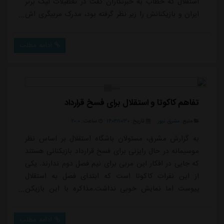
استقلال که خطاب به خبرنگاران گفت در تعطیلات لیگ برتر
ایران و بازیکنانش را زیر نظر گرفته بود، مدرک مربیگری اش
را به رخ کشید و وقتی کار به جای باریک کشیده شد،
کنفرانس را ترک کرد!او از خبرنگاران خواست انرژی مثبت
ادامه مطلب
بدهند و از معایب صحبت نکنند ولی وقتی گفت بازیکنان
ایرانی را می شناسد، یک خبرنگار از «غلامرضا ثابت ایمانی»
اسم برد که موسیمانه گفت او را...
تفاهم کاکوتا و استقلال برای فسخ قرارداد
منبع:
مشرق نیوز
تاریخ:
۱۴۰۳/۱۰/۳۰
ساعت:
۲۰:۰
به گزارش مشرق، مسئولان باشگاه استقلال بر اساس نظر
موسیمانه در حال رایزنی برای فسخ قرارداد بازیکنانی هستند
که جایی در افکار این مربی برای نیم فصل دوم ندارند. یکی
از این نفرات کاکوتا است که ابتدای فصل به استقلال
پیوست اما نمایش خوبی نداشت.مذاکره با این بازیکن
برای فسخ قرارداد در نهایت نتیجه داد و مدیران استقلال
توانستند با این بازیکن فرانسوی که ملیت کنگویی دارد برای
ادامه مطلب