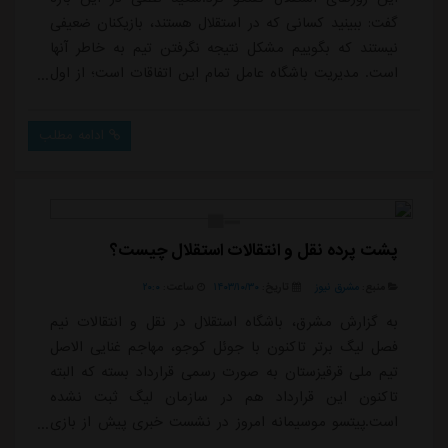
گفت: ببینید کسانی که در استقلال هستند، بازیکنان ضعیفی
نیستند که بگوییم مشکل نتیجه نگرفتن تیم به خاطر آنها
است. مدیریت باشگاه عامل تمام این اتفاقات است؛ از اول
فصل در رسانه گفتم آقای نکونام در حد استقلال نیست.
گفتم مجبور می شوید او عوض کنید. دیدید ۳ هفته نشده
ادامه مطلب
مدیریت به این نتیجه رسید که او را تغییر بدهد.او ادمه داد:
من یک سوال دارد، اگر می خواستید سرمربی را تغییر
بدهید چرا از اول فصل او را آوردید؟ شم...
پشت پرده نقل و انتقالات استقلال چیست؟
منبع:
مشرق نیوز
تاریخ:
۱۴۰۳/۱۰/۳۰
ساعت:
۲۰:۰
به گزارش مشرق، باشگاه استقلال در نقل و انتقالات نیم
فصل لیگ برتر تاکنون با جوئل کوجو، مهاجم غنایی الاصل
تیم ملی قرقیزستان به صورت رسمی قرارداد بسته که البته
تاکنون این قرارداد هم در سازمان لیگ ثبت نشده
است.پیتسو موسیمانه امروز در نشست خبری پیش از بازی
با شمس آذر شرکت کرد که در این نشست عصبانیت او در