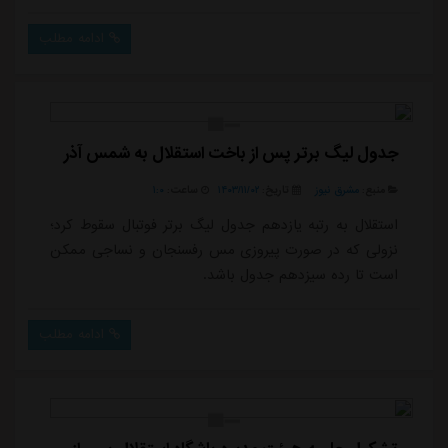
بزند. تمام سعی مان را کردیم که گل بزنیم ولی نشد.وی
ادامه داد: مشکلات تکنیکی و تصمیمات اشتباه تکنیکی در
ادامه مطلب
تیم ما زیاد است. پاس و کنترل اشتباه داریم و درست کردن
این مشکلات کمی سخت است. شرایط سخت است، جایی
باید کاری را انجام دهیم اما برعکس آن...
جدول لیگ برتر پس از باخت استقلال به شمس آذر
منبع:
مشرق نیوز
تاریخ:
۱۴۰۳/۱۱/۰۲
ساعت:
۱:۰
استقلال به رتبه یازدهم جدول لیگ برتر فوتبال سقوط کرد؛
نزولی که در صورت پیروزی مس رفسنجان و نساجی ممکن
است تا رده سیزدهم جدول باشد.
ادامه مطلب