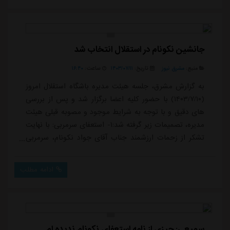
جانشین نکونام در استقلال انتخاب شد
منبع:
مشرق نیوز
تاریخ:
۱۴۰۳/۰۷/۱۱
ساعت:
۱۶:۴۰
به گزارش مشرق، جلسه هیئت مدیره باشگاه استقلال امروز
(۱۴۰۳/۷/۱۰) با حضور کلیه اعضا برگزار شد و پس از بررسی
های دقیق و با توجه به شرایط موجود و مصوبه قبلی هیئت
مدیره، تصمیمات زیر گرفته شد:۱- استعفای سرمربی: با نهایت
تشکر از زحمات ارزشمند جناب آقای جواد نکونام، سرمربی
محترم تیم فوتبال بزرگسالان، که در مدت تصدی مسئولیت
نهایت تلاش خود را برای موفقیت تیم به کار بستند، با
ادامه مطلب
استعفای ایشان موافقت شد.۲- انتخاب سرمربی جدید:
باشگاه در نظر دارد در اسرع وقت نسبت به انتخاب سرمربی
جدید اقدام کند. در این راستا، بر...
سمیعی: چیزی از نامه استعفای نکونام ندیده ام