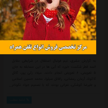
و علیرضا کوشکی، نفراتی بودند که با تصمیم جواد نکونام
وارد زمین شدند.مطابق قانونی که کمیته پزشکی فیفا در
ابتدای سال ۲۰۲۱ تصویب کرده، تیم ها در شرایطی می
ادامه مطلب
توانند از تعویض ششم خود استفاده کنند که یکی از
بازیکنان تعویضی با مصدومیت از ناحیه سر مواجه و خطر
ضربه مغزی برای او ایجاد شود. در این شرایط، خروج...
. . .
133
132
92
91
«
<
. . .
»
176
175
136
135
134
>
آخرین اخبار باشگاه استقلال، تمامی اخبار بدون دخالت نیروی انسانی
توسط نرم افزار جستجوگر، جمع آوری میشود و استقلال آنلاین در قبال
محتوای اخبار هیچ مسئولیتی ندارد.
لیست جدیدترین اخبار تیم استقلال در خبرگزاری مشرق نیوز در