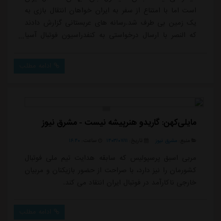
است اما با امتناع از سفر به ایران خواهان انتقال بازی به
یک زمین بی طرف شد.رسانه های عربستانی گزارش دادند
که النصر با ارسال درخواستی به کنفدراسیون فوتبال آسیا
خواهان برگزاری بازی با استقلال در زمین بی طرف شده
است.النصر با برگزاری بازی برابر استقلال در تهران در شرایط
ادامه مطلب
کنونی مخالف است و به همین دلیل درخواست انتقال بازی
به کشور دیگری به کنفدراسیون فوتبال آسیا ارسال کرده
است.النصر که کریستیانو رو...
مایلی‌کهن: گاریدو هنرپیشه نیست - مشرق نیوز
منبع:
مشرق نیوز
تاریخ:
۱۴۰۳/۰۷/۱۱
ساعت:
۱۶:۴۰
مربی اسبق پرسپولیس که سابقه هدایت تیم ملی فوتبال
کشورمان را نیز دارد، با صراحت از حضور بازیکنان و مربیان
خارجی ناکارآمد در فوتبال ایران انتقاد می کند.
ادامه مطلب