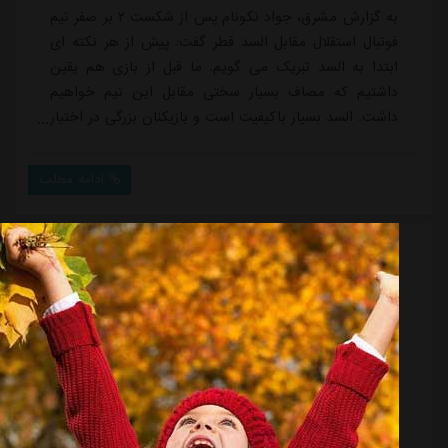
به گزارش مشرق، جواد نکونام پس از شکست ۲ بر صفر تیم
فوتبال استقلال مقابل السد قطر گفت: پیش از هر نکته ای
ابتدا به السد تبریک می گویم. ما قبل از بازی هم یقین
داشتیم که مصاف بسیار سختی مقابل این تیم خواهیم
داشت. السد بسیار باکیفیت است و بازیکنان بزرگی در اختیار
دارد که قدرت و کیفیت بازی آن را افزایش داده است.وی
ادامه داد: می دانستیم اگر مقابل این تیم کوچکترین
ادامه مطلب
اشتباهی داشته باشیم، جبران آن برای استقلال بسیار سخت
خواهد بود. به واسطه همین مسئله دیروز هم که درباره
بازی حرف زدم، تاکید کردم برای این بازی...
علت انجام ۶ تعویض استقلال در دیدار با السد
منبع:
مشرق نیوز
تاریخ:
۱۴۰۳/۰۷/۱۰
ساعت:
۱۱:۴۰
به گزارش مشرق، تیم فوتبال استقلال در شرایطی مقابل
السد قطر شکست خورد که آبی ها در این مسابقه به جای
۵ تعویض، ۶ تعویض انجام دادند. میلاد زکی پور، گائل
کاکوتا، آرمان رمضانی، رافائل سیلوا، محمد حسین اسلامی