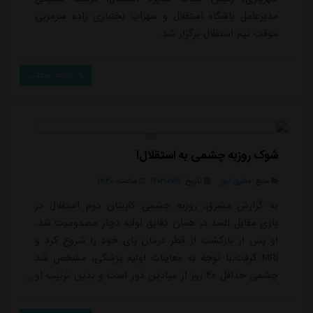
مدیرعامل باشگاه استقلال و سهراب بختیاری زاده سرمربی
موقت تیم استقلال برگزار شد.
ادامه مطلب
شوک روزبه چشمی به استقلال!
منبع:
مشرق نیوز
تاریخ:
۱۴۰۳/۰۷/۱۱
ساعت:
۱۶:۴۰
به گزارش مشرق، روزبه چشمی کاپیتان دوم استقلال در
بازی مقابل السد در همان دقایق اولیه دچار مصدومیت شد.
او پس از بازگشت از قطر درمان پای خود را شروع کرد و
MRI گرفت.با توجه به معاینات اولیه پزشکی، مشخص شد
چشمی حداقل ۴۰ روز از میادین دور است و بدین ترتیب او
حداقل در پنج مسابقه آینده تیمش در لیگ برتر و لیگ
نخبگان آسیا حضور ندارد که احتمال دارد این تعداد افزایش