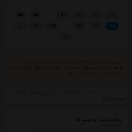
صفحه ی 134
پربازدیدترین برچسب ها
پاس قوامین
استان بصره
آدان
یونان
خواهر خواندگی