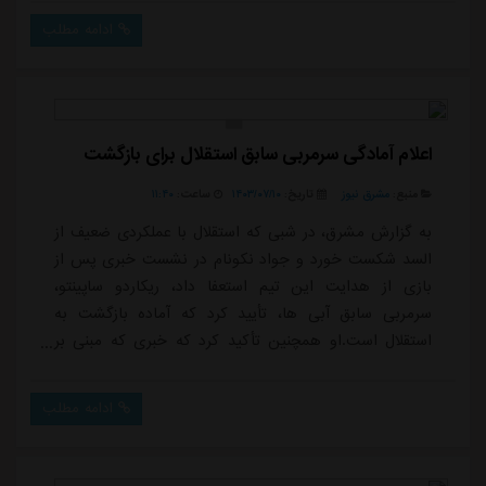
ادامه مطلب
اعلام آمادگی سرمربی سابق استقلال برای بازگشت
منبع:
مشرق نیوز
تاریخ:
۱۴۰۳/۰۷/۱۰
ساعت:
۱۱:۴۰
به گزارش مشرق، در شبی که استقلال با عملکردی ضعیف از
السد شکست خورد و جواد نکونام در نشست خبری پس از
بازی از هدایت این تیم استعفا داد، ریکاردو ساپینتو،
سرمربی سابق آبی ها، تأیید کرد که آماده بازگشت به
استقلال است.او همچنین تأکید کرد که خبری که مبنی بر
بازگشت به تهران تنها به شرط دریافت طلبش منتشر شده
نادرست است و او برای برگشتن به نیمکت استقلال، چنین
ادامه مطلب
شرطی ندارد.در پیام ساپینتو آمده است: «همه می دانند که
چقدر استقلال و هواداران فوق العاده اش را دوست دارم که
همیشه با من به خوبی رفتار کرده اند.من آم...