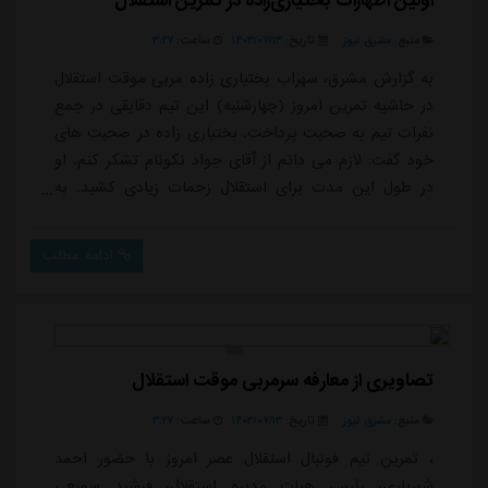
اولین اظهارات بختیاری‌زاده در تمرین استقلال
منبع:
مشرق نیوز
تاریخ:
۱۴۰۳/۰۷/۱۳
ساعت:
۳:۲۷
به گزارش مشرق، سهراب بختیاری زاده مربی موقت استقلال
در حاشیه تمرین امروز (چهارشنبه) این تیم دقایقی در جمع
نفرات تیم به صحبت پرداخت. بختیاری زاده در صحبت های
خود گفت: لازم می دانم از آقای جواد نکونام تشکر کنم. او
در طول این مدت برای استقلال زحمات زیادی کشید. به
ایشان بابت زحمات بی شائبه ای که برای نام استقلال
متحمل شد خسته نباشید می گویم.او در ادامه خطاب به
ادامه مطلب
بازیکنان گفت: جایگاه امروز استقلال نه تنها مورد پسند
هواداران نیست بلکه یقین دارم شما هم از اتفاقات این
روزها راضی نیستید اما در کنار هم یکدل...
تصاویری از معارفه سرمربی موقت استقلال
منبع:
مشرق نیوز
تاریخ:
۱۴۰۳/۰۷/۱۳
ساعت:
۳:۲۷
، تمرین تیم فوتبال استقلال عصر امروز با حضور احمد
شهریاری، رئیس هیات مدیره استقلال، فرشید سمیعی