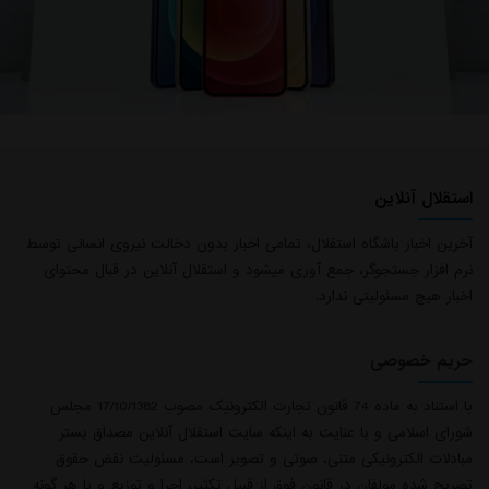
با استناد به ماده 74 قانون تجارت الکترونیک مصوب 17/10/1382 مجلس
شورای اسلامی و با عنایت به اینکه سایت استقلال آنلاین مصداق بستر
مبادلات الکترونیکی متنی، صوتی و تصویر است، مسئولیت نقض حقوق
تصریح شده مولفان در قانون فوق از قبیل تکثیر، اجرا و توزیع و یا هر گونه
محتوی خلاف قوانین کشور ایران بر عهده منبع خبر و کاربران است.
کلیه حقوق مادی و معنوی این وب سایت متعلق به استقلال آنلاین می باشد.