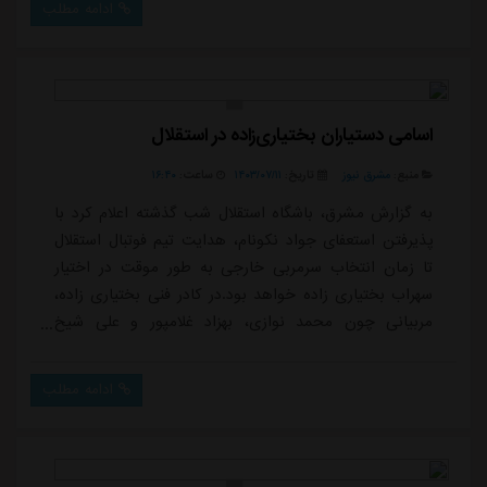
ادامه مطلب
پیدا کند. گفتنی است استقلال طی یک ماه آینده باید پنج
مسابقه مقابل هوادار تهران، ذوب آهن، النصر عربستان، خیبر
خرم آباد و تراکتور برگزار کند که ...
اسامی دستیاران بختیاری‌زاده در استقلال
منبع:
مشرق نیوز
تاریخ:
۱۴۰۳/۰۷/۱۱
ساعت:
۱۶:۴۰
به گزارش مشرق، باشگاه استقلال شب گذشته اعلام کرد با
پذیرفتن استعفای جواد نکونام، هدایت تیم فوتبال استقلال
تا زمان انتخاب سرمربی خارجی به طور موقت در اختیار
سهراب بختیاری زاده خواهد بود.در کادر فنی بختیاری زاده،
مربیانی چون محمد نوازی، بهزاد غلامپور و علی شیخ
الاسلامی حضور خواهند داشت. رضا رجبی و کیانوش
رحمتی که در کادر فنی جواد نکونام حاضر بودند به مانند
ادامه مطلب
سرمربی قبلی استقلال، جدا شدند.تمرین امروز تیم استقلال
از ساعت 16 در زمین شماره دو آزادی و پشت درهای بسته
برگزار خواهد شد.