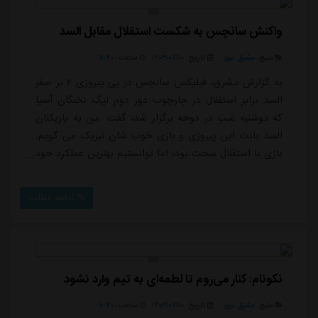
واکنش سانچس به شکست استقلال مقابل السد
منبع:
مشرق نیوز
تاریخ:
۱۴۰۳/۰۷/۱۰
ساعت:
۱۱:۴۰
به گزارش مشرق، فیلیکس سانچس در پی پیروزی ۲ بر صفر
السد برابر استقلال در چارچوب دور دوم لیگ نخبگان آسیا
که دوشنبه شب در دوحه برگزار شد، گفت: من به بازیکنان
السد بابت این پیروزی و بازی خوب شان تبریک می گویم.
بازی با استقلال سخت بود، اما توانستیم بهترین عملکرد خود
را به نمایش بگذاریم و سه امتیاز را کسب کنیم.سرمربی تیم
فوتبال السد در ادامه اظهار داشت: ما در دو بازی لیگ
ادامه مطلب
نخبگان آسیا چهار امتیاز به دست آوردیم که میانگین خوبی
برای السد است و در دیدارهای آینده برای کسب امتیازهای
بیشتر تلاش خواهیم کرد.اکر...
نکونام: کنار می‌روم تا لطمه‌ای به تیم وارد نشود
منبع:
مشرق نیوز
تاریخ:
۱۴۰۳/۰۷/۱۰
ساعت:
۱۱:۴۰