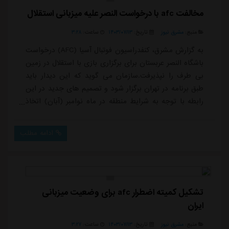
مخالفت afc با درخواست النصر علیه میزبانی استقلال
منبع:
مشرق نیوز
تاریخ:
۱۴۰۳/۰۷/۱۳
ساعت:
۳:۲۸
به گزارش مشرق، کنفدراسیون فوتبال آسیا (AFC) درخواست
باشگاه النصر عربستان برای برگزاری بازی با استقلال در زمین
بی طرف را نپذیرفت.سازمان می گوید که این دیدار باید
طبق برنامه در تهران برگزار شود و تصمیم های جدید در این
رابطه با توجه به شرایط منطقه در ماه نوامبر (آبان) اتخاذ
خواهد شد.طبق برنامه؛ قبلی تیم های استقلال و النصر روز
اول آبان در دور سوم لیگ نخبگان آسیا در تهران رو در روی
ادامه مطلب
هم قرار خواهند گرفت.همچنین علی العنزی، خبرنگار
عربستانی در تلویزیون این کشور گفت که به احتمال فراوان
قطر از دیدار تیم ه...
تشکیل کمیته اضطرار afc برای وضعیت میزبانی
ایران
منبع:
مشرق نیوز
تاریخ:
۱۴۰۳/۰۷/۱۳
ساعت:
۳:۲۷