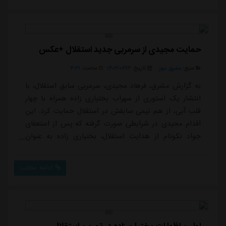
حمایت مجیدی از سرمربی جدید استقلال +عکس
منبع:
مشرق نیوز
تاریخ:
۱۴۰۳/۰۷/۱۳
ساعت:
۳:۲۷
به گزارش مشرق، فرهاد مجیدی، سرمربی سابق استقلال، با
انتشار یک استوری از سهراب بختیاری زاده همراه با چهار
قلب آبی، از هم تیمی سابقش در استقلال حمایت کرد. این
اقدام مجیدی در شرایطی صورت گرفته که پس از استعفای
جواد نکونام از هدایت استقلال، بختیاری زاده به عنوان
سرمربی موقت تیم منصوب شده است. مجیدی با این
حرکت به نوعی همبستگی و حمایت خود از بختیاری زاده را
ادامه مطلب
نشان داده است، همان طور که در ابتدای فصل گذشته نیز
پس از انتخاب نکونام به عنوان سرمربی استقلال، با انتشار
پیامی مشابه از او حمایت کرده بود.مجیدی ...