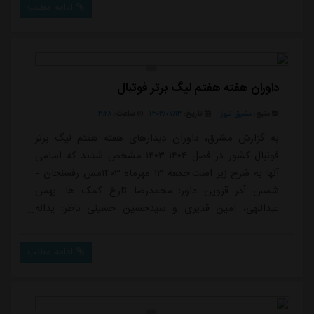
ادامه مطلب
داوران هفته هفتم لیگ برتر فوتبال
منبع:
مشرق نیوز
تاریخ:
۱۴۰۳/۰۷/۱۳
ساعت:
۳:۲۸
به گزارش مشرق، داوران دیدارهای هفته هفتم لیگ برتر
فوتبال کشور در فصل ۱۴۰۴-۱۴۰۳ مشخص شدند که اسامی
آنها به شرح زیر است:جمعه ۱۳ مهرماه ۱۴۰۳مس رفسنجان -
شمس آذر قزوین داور: محمدرضا تارخ کمک ها: بهمن
عبداللهی، امین قدیری و سیدحسین حسینی ناظر: یداله
جهانبازینساجی مازندران- ملوان بندرانزلی داور: بیژن حیدری
کمک ها: علی اکبر نوری، محمد عطایی و کیوان علیمحمدی
ادامه مطلب
ناظر: رضا سخندانذوب آهن اصفهان- آلومینیوم اراکداور:
فرزاد منصوری کمک ها: حمیدرضا افشون، هیوا بهمنی و
میثم صفاری ناظر: محسن قهرمانیخیبر خرم آباد- گل...