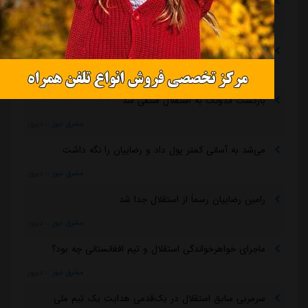
پیروزی استقلال مقابل همنام خوزستانی
مشرق نیوز
::
18 ساعت قبل
رقم فسخ قرارداد رضاییان با استقلال فقط ۱۰۰میلیون تومان!
مشرق نیوز
::
18 ساعت قبل
بازگشت اندونگ به استقلال منتفی شد
مشرق نیوز
::
دیروز
می‌شد به آسانی کمتر پول داد و رضاییان را نگه داشت
مشرق نیوز
::
دیروز
رامین رضاییان رسماً از استقلال جدا شد
مشرق نیوز
::
دیروز
ماجرای خواهرخواندگی استقلال و تیم افغانستانی چه بود؟
مشرق نیوز
::
دیروز
سرمربی سابق استقلال در یک‌قدمی هدایت یک تیم ملی