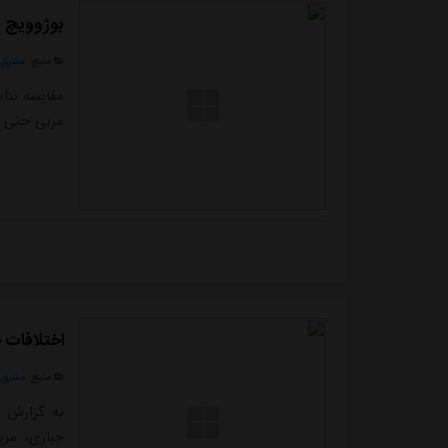
بوژوویچ ن
منبع:
مشرق ن
مقایسه نتا
مربی حتی نت
اختلافات ج
منبع:
مشرق ن
به گزارش 
جباری، مر