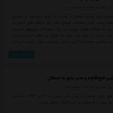
یوز
تاریخ:
۱۴۰۴/۰۲/۰۲
ساعت:
۷:۴۵
به گزارش مشرق، تیم فوتبال استقلال از ساعت ۱۸ امروز (دوشنبه) در دیداری
فته بیست ودوم مسابقات فوتبال لیگ برتر باشگاه های کشور در
ادی به مصاف هوادار تهران می رود. میودراگ بوژوویچ، سرمربی
رکیب تیمش را برای این بازی به شرح زیر اعلام کرد:سیدحسین
به چشمی، محمدرضا آزادی، رامین رضاییان، جوئل کوجو، اندونگ،
لالی، آرمین سهرابیان، رافائل سیلوا، جلال الدین ماشاریپوف و آرش
تیم هوادار نیز آرشا شکوری، محمدعرفان معصومی، داریوش
ادامه مطلب
سری رحمتی، میلار مت...
 فتح‌الله‌زاده و مدیر سابق به استقلال
یوز
تاریخ:
۱۴۰۴/۰۲/۰۲
ساعت:
۷:۴۵
در صورت های مالی استقلال در سال مالی منتهی به ۳۱ تیر ۱۴۰۳، مدیرعامل
رد به این باشگاه بدهکار است.