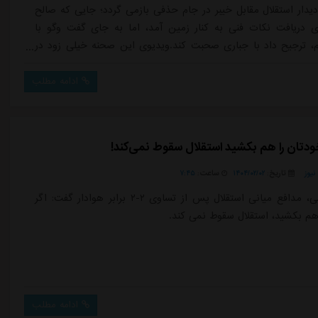
دیدار استقلال مقابل خیبر در جام حذفی بازمی گردد؛ جایی که صالح
ی دریافت نکات فنی به کنار زمین آمد، اما به جای گفت وگو با
، ترجیح داد با جباری صحبت کند.ویدیوی این صحنه خیلی زود در
ی پخش شد و بازتاب گسترده ای داشت. در همان لحظه، بوژوویچ
ن اتفاق بود، با حالتی عصبی به سمت نیمکت بازگشت و با اشاره
ادامه مطلب
اری گفت که روی نیمکت ...
تان را هم بکشید استقلال سقوط نمی‌کند!
یوز
تاریخ:
۱۴۰۴/۰۲/۰۲
ساعت:
۷:۴۵
روزبه چشمی، مدافع میانی استقلال پس از تساوی ۲-۲ برابر هوادار گفت: اگر
هم بکشید، استقلال سقوط نمی کند.
ادامه مطلب