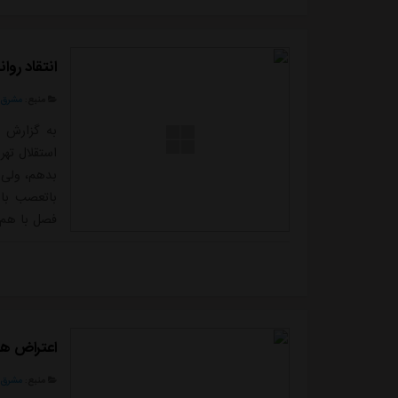
انتقاد روا
منبع:
مشرق ن
به گزارش م
استقلال تهر
بدهم، ولی 
باتعصب باش
فصل با هم ش
وقت گذاشتی
دانم، چون 
همه ا...
اعتراض هوا
منبع:
مشرق ن