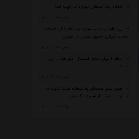
شماره یک استقلال دوباره بی‌رقیب شد!
ورزش سه
::
2 روز قبل
بی تفاوتی عجیب ستاره به خداحافظی استقلال/
انتخاب تکراری رامین: دویدن در خیابان!
ورزش سه
::
2 روز قبل
انتقاد کاپیتان سابق استقلال: حق هوادار این
نیست
ورزش سه
::
2 روز قبل
چمن غدیر همچنان بلااستفاده است/ شوک به
آبی پوشان پیش از شروع لیگ برتر
ورزش سه
::
2 روز قبل