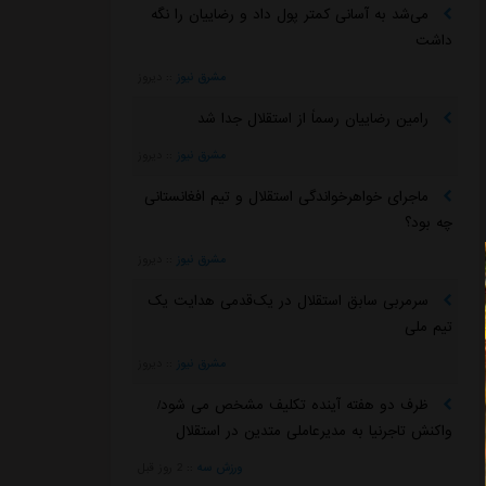
می‌شد به آسانی کمتر پول داد و رضاییان را نگه
داشت
مشرق نیوز
::
دیروز
رامین رضاییان رسماً از استقلال جدا شد
مشرق نیوز
::
دیروز
ماجرای خواهرخواندگی استقلال و تیم افغانستانی
چه بود؟
مشرق نیوز
::
دیروز
سرمربی سابق استقلال در یک‌قدمی هدایت یک
تیم ملی
مشرق نیوز
::
دیروز
ظرف دو هفته آینده تکلیف مشخص می شود/
واکنش تاجرنیا به مدیرعاملی متدین در استقلال
ورزش سه
::
2 روز قبل