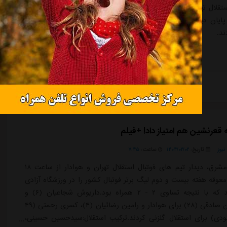
ستقلال تهران که از ادامه روند ناکامی های تیم محبوب شان عصبانی
پایان دیدار با تیم هوادار؛ به داور، بازیکنان و مدیریت تیم خودی
ند.
ادامه مطلب
 قعرنشین هم امتیاز داد! +فیلم
یوز
تاریخ:
۱۴۰۴/۰۲/۰۲
ساعت:
۷:۴۵
به گزارش مشرق، دیدار تیم های فوتبال استقلال تهران و هوادار از ساعت ۱۸
معوقه هفته بیست و دوم لیگ برتر فوتبال کشور را در ورزشگاه آزادی
برگزار کردند که با نتیجه تساوی ۲ - ۲ همراه بود.داریوش شجاعیان (۶) و
محمدحسین صادقی (۲۸) برای هوادار و رامین رضائیان (۴)، کسری رحمتی (۴۹
دی) برای استقلال گلزنی کردند.ترکیب استقلال:سیدحسین حسینی،