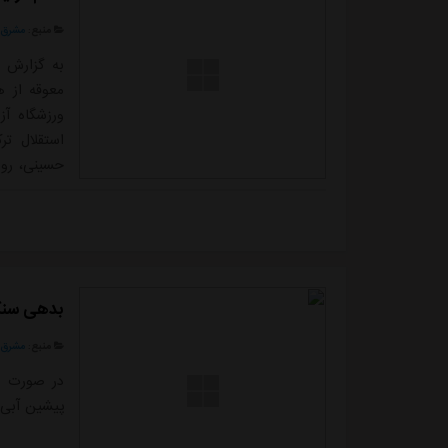
منبع:
مشرق ن
معوقه از ه
ورزشگاه آز
استقلال ت
حسینی، روز
ابوالفضل ج
رضاونددر 
شجاعیان، ک
بدهی سنگین
منبع:
مشرق ن
پیشین آبی ها بیش از ۵ میلیا