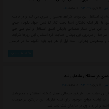
یوز
تاریخ:
۱۴۰۳/۰۶/۱۹
ساعت:
۰:۱۱
شرق، استقلال این روزها شرایط عجیبی را سپری می کند و در فاصله
تر از ۱۰ روز تا آغاز لیگ نخبگان آسیا بحث کنار گذاشتن جواد نکونام جدی
ر این میان ستار همدانی بازیکن اسبق استقلال و تیم ملی طی
صراحتاً از سرمربی آبی پوشان حمایت کرد.استقلال این روزها شرایط
و وضعیتش بحرانی است.قبل از هر چیز باید بگویم ما در عرصه
ل داریم. من خودم بارها در رسانه ها به عدم انتخاب مدیران
ز، متعهد و متخصص برای استقلال اشاره کردم و تاکید داشتم روند
ادامه مطلب
تخاب مد...
مدی در استقلال ماندنی شد
یوز
تاریخ:
۱۴۰۳/۰۶/۱۷
ساعت:
۱۹:۱۱
رگزاری جلسه بین بازیکن جنجالی فصل گذشته استقلال و مدیرعامل
، در نهایت موانع موجود برای ثبت قرارداد این بازیکن در فهرست
اشته و قرارداد وی در سازمان لیگ ثبت شد.