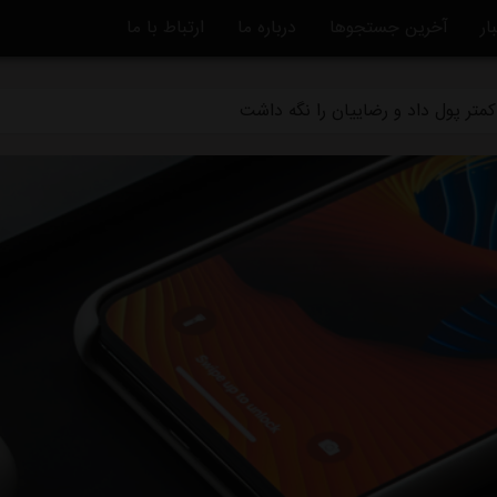
ار
آخرین جستجوها
درباره ما
ارتباط با ما
ه استقلال منتفی شد
متر پول داد و رضاییان را نگه داشت
ماً از استقلال جدا شد
دگی استقلال و تیم افغانستانی چه بود؟
قلال در یک‌قدمی هدایت یک تیم ملی