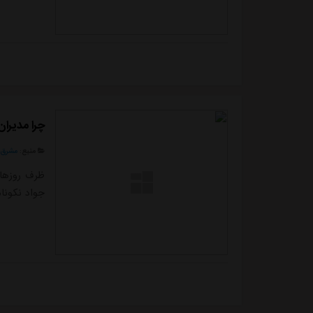
چرا مدیران
منبع:
مشرق ن
ظرف روزهای
جواد نکونا