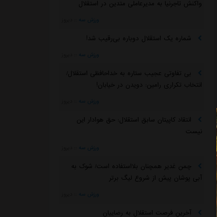
واکنش تاجرنیا به مدیرعاملی متدین در استقلال
ورزش سه
::
دیروز
شماره یک استقلال دوباره بی‌رقیب شد!
ورزش سه
::
دیروز
بی تفاوتی عجیب ستاره به خداحافظی استقلال/
انتخاب تکراری رامین: دویدن در خیابان!
ورزش سه
::
دیروز
انتقاد کاپیتان سابق استقلال: حق هوادار این
نیست
ورزش سه
::
دیروز
چمن غدیر همچنان بلااستفاده است/ شوک به
آبی پوشان پیش از شروع لیگ برتر
ورزش سه
::
دیروز
آخرین فرصت استقلال به رضاییان