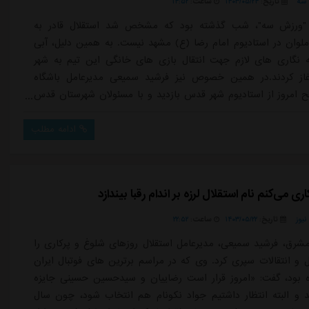
سه
تاریخ:
۱۴۰۳/۰۵/۲۴
ساعت:
۱۴:۵۲
"ورزش سه"، شب گذشته بود که مشخص شد استقلال قادر به
 ملوان در استادیوم امام رضا (ع) مشهد نیست. به همین دلیل، آبی
 نگاری های لازم جهت انتقال بازی های خانگی این تیم به شهر
از کردند.در همین خصوص نیز فرشید سمیعی مدیرعامل باشگاه
ح امروز از استادیوم شهر قدس بازدید و با مسئولان شهرستان قدس
 تا زمینه های برگزاری دیدارهای آبی پوشان در این شهر را بررسی
سمیعی، به همراه مدیر حراست باشگاه استقلال در ملاقات با سعید
ادامه مطلب
ار شهر قدس شرایط م...
ی می‌کنم نام استقلال لرزه بر اندام رقبا بیندازد
یوز
تاریخ:
۱۴۰۳/۰۵/۲۲
ساعت:
۲۲:۵۲
شرق، فرشید سمیعی، مدیرعامل استقلال روزهای شلوغ و پرکاری را
 و انتقالات سپری کرد. وی که در مراسم برترین های فوتبال ایران
بود، گفت: «امروز قرار است رضاییان و سیدحسین حسینی جایزه
د و البته انتظار داشتیم جواد نکونام هم انتخاب شود، چون سال