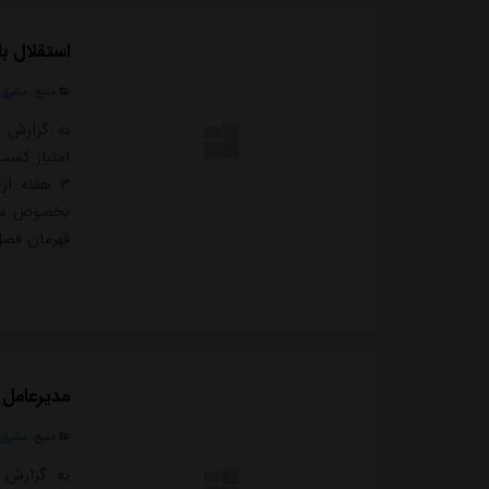
استقلال ب
منبع:
مشرق ن
امتیاز کسب
۳ هفته ا
بخصوص مقاب
قهرمان فصل
متعصب به ا
کند و البته
استقلال را ت
مدیرعامل 
منبع:
مشرق ن
به گزارش م