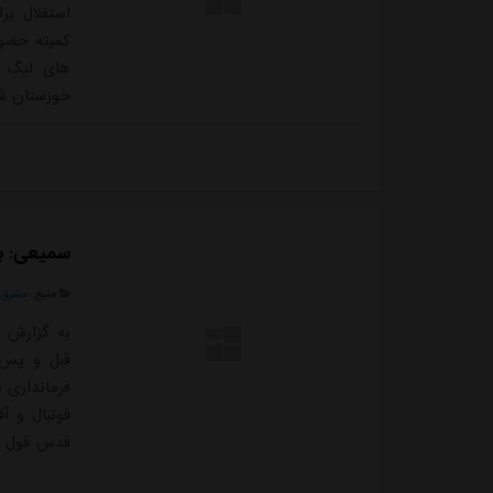
استقلال بر
کمیته حضور
های لیگ ب
خوزستان شد
سمیعی: بر
منبع:
مشرق ن
به گزارش م
قبل و پس ا
فرمانداری ش
فوتبال و آ
لیگ نپذیرف