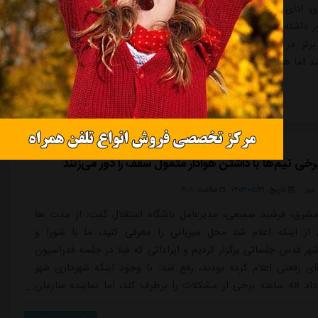
ای ادای پاره ای توضیحات باید روز شنبه دهم شهریورماه در این
 داشته باشند.تیم فوتبال استقلال شب گذشته در هفته سوم رقابت
رتر در یک بازی پرحاشیه در اهواز با یک گل مغلوب استقلال
 اما هنوز دلیل احضار سمیعی اعلام نشده است.
ادامه مطلب
خی تیم‌ها با داشتن هوادار متمول سقف را دور می‌زنند
یوز
تاریخ:
۱۴۰۳/۰۵/۳۱
ساعت:
۲۱:۱۱
شرق، فرشید سمیعی، مدیرعامل باشگاه استقلال گفت: از مدت ها
ز اینکه اعلام شد محل میزبانی را معرفی کنید، ما با شورا و
هر قدس جلساتی برگزار کردیم و ایراداتی که قبلا در جلسه فدراسیون
قای رفعتی اعلام کرده بودند، رفع شد. با وجود اینکه شهرداری شهر
قدس قول داد 48 ساعته برخی از مشکلات را برطرف کند، اما نماینده سازمان
ت. پس از آن، استادیوم آلومینیوم اراک را برای میزبانی بازی هفته