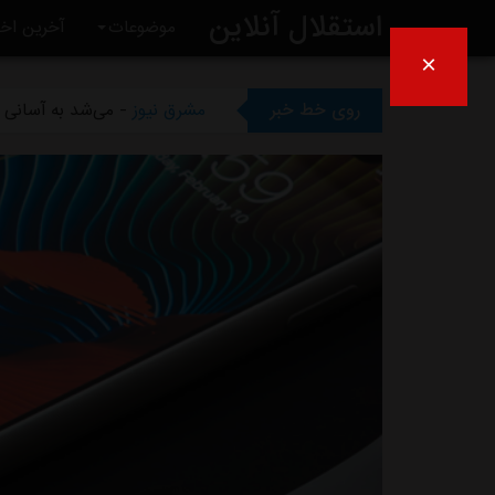
استقلال آنلاین
موضوعات
آخرین اخب
×
مشرق نیوز
- بازگشت اندونگ ب
روی خط خبر
مشرق نیوز
- می‌شد به آسانی ک
مشرق نیوز
- رامین رضاییان رس
مشرق نیوز
- ماجرای خواهرخوان
مشرق نیوز
- سرمربی سابق است