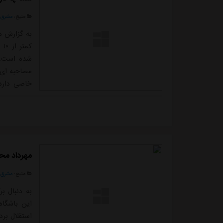
منبع:
مشرق ن
به گزارش م
کم
شده است. د
مصاحبه ای 
خاصی دارد 
مدیریت مشک
اصلح، دلسو
درستی بر ان
مهرداد مح
منبع:
مشرق ن
به دنبال ب
این باشگاه
استقلال برد