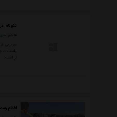
هیچ همک..
نکونام: در
منبع:
مشرق ن
سرمربی تیم
وانتقالات ج
تر است.
اقدام رسم