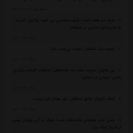
مشرق نیوز
::
18 ساعت قبل
ظرف دو هفته آینده تکلیف مشخص می شود/ واکنش تاجرنیا
به مدیرعاملی متدین در استقلال
ورزش سه
::
دیروز
شماره یک استقلال دوباره بی‌رقیب شد!
ورزش سه
::
دیروز
بی تفاوتی عجیب ستاره به خداحافظی استقلال/ انتخاب تکراری
رامین: دویدن در خیابان!
ورزش سه
::
دیروز
انتقاد کاپیتان سابق استقلال: حق هوادار این نیست
ورزش سه
::
دیروز
چمن غدیر همچنان بلااستفاده است/ شوک به آبی پوشان پیش
از شروع لیگ برتر