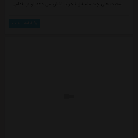
صحبت های چند ماه قبل تاجرنیا نشان می دهد او بر اقدام
حقوقی علیه مدیران سابق استقلال تأکید کرده بود. تاجرنیا
شهریورماه امسال در صحبت های خود گفته بود: «فکر می
ادامه مطلب
کنم جزو افرادی هستم که سعی می کنم در بحث های
مختلف ساختارشکن باشم. این نوید را می دهم که در این
دوره هیئت مدیره، با توجه به اصراری که و...