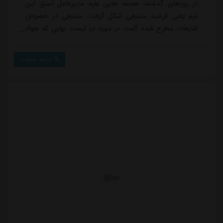
در روزهای گذشته، هجمه هایی علیه مدیرعامل اسبق این
تیم یعنی فرشید سمیعی شکل گرفت. سمیعی در خصوص
شایعات مطرح شده گفت: در مورد در لیست نهایی که جواد
نکونام داد، اسمی از منتظر محمد نبود و این مصاحبه های
سفارشی که یک شخص خاص می گیرد، هیچ ارزشی ندارد
ادامه مطلب
چون مستندات موجود است. از ایمان عالمی بپرسید از
قاضی نور که لیست را آورد، بپرسید به هیچ عنوان سرمربی،
منتظر محمد را نمی خواست و حتی اجازه تمرین به...