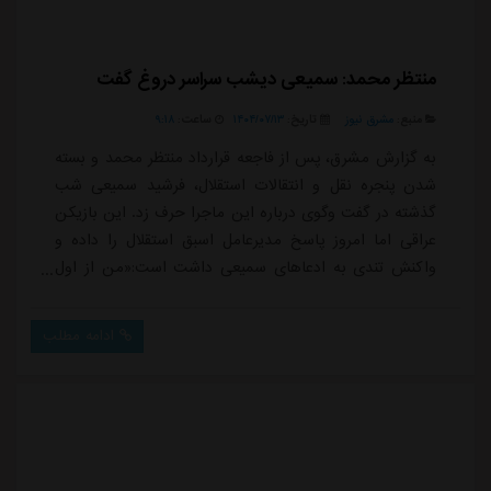
منتظر محمد: سمیعی دیشب سراسر دروغ گفت
منبع:
مشرق نیوز
تاریخ:
۱۴۰۴/۰۷/۱۳
ساعت:
۹:۱۸
به گزارش مشرق، پس از فاجعه قرارداد منتظر محمد و بسته
شدن پنجره نقل و انتقالات استقلال، فرشید سمیعی شب
گذشته در گفت وگوی درباره این ماجرا حرف زد. این بازیکن
عراقی اما امروز پاسخ مدیرعامل اسبق استقلال را داده و
واکنش تندی به ادعاهای سمیعی داشت است:«من از اول
قراردادی سه ساله با باشگاه استقلال امضا کرده بودم و
قراردادم در سازمان لیگ ایران موجود است و می توانید از
ادامه مطلب
سازمان لیگ فوتبال ایران استعلام بگیرید. آقای سمیعی شما
که مدیرعامل بودی چطور نمی دانستی من قراردادم سه
ساله است؟ در برنامه گفته شد من در ...