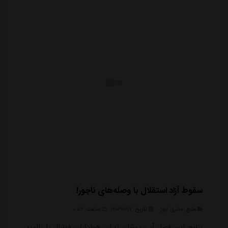
سقوط آزاد استقلال با وصله‌های ناجور!
منبع:
مشرق نیوز
تاریخ:
۱۴۰۳/۱۱/۱۷
ساعت:
۰:۵۴
نتایج این فصل آبی پوشان تهران هواداران فوتبال را ناامید