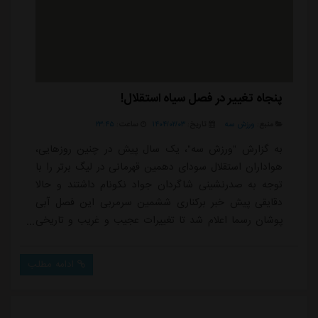
پنجاه تغییر در فصل سیاه استقلال!
منبع:
ورزش سه
تاریخ:
۱۴۰۴/۰۲/۰۳
ساعت:
۲۳:۴۵
به گزارش "ورزش سه"، یک سال پیش در چنین روزهایی،
هواداران استقلال سودای دهمین قهرمانی در لیگ برتر را با
توجه به صدرنشینی شاگردان جواد نکونام داشتند و حالا
دقایقی پیش خبر برکناری ششمین سرمربی این فصل آبی
پوشان رسما اعلام شد تا تغییرات عجیب و غریب و تاریخی
باشگاه استقلال در فصل جاری همچنان ادامه دار باشد و
میودراگ بوژوویچ نیز پس از تنها ۵۶ روز از هدایت استقلال
ادامه مطلب
برکنار شد تا حسرت کسب پیروزی روی نیمکت آبی های
پایتخت تا همیشه در ذهن او باقی بماند.سرانجام اتفاقی که
بدبین ترین هواداران استقلال در ابتدای ...