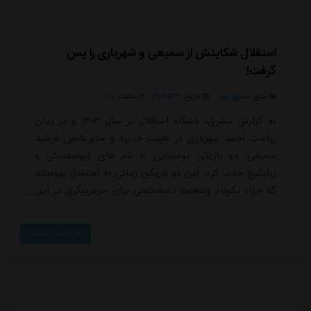
استقلال شکایتش از سمیعی و شهریاری را پس
گرفت!
منبع:
مشرق نیوز
تاریخ:
۱۴۰۴/۱۱/۱۴
ساعت:
۲:۱۰
به گزارش مشرق، باشگاه استقلال در سال ۱۴۰۳ و در زمان
ریاست احمد شهریاری در هیئت مدیره و مدیرعاملی فرشید
سمیعی، دو بازیکن بوسنیایی به نام های کیوسفسکی و
زیلیکیچ جذب کرد. این دو بازیکن زمانی به استقلال پیوستند
که جواد نکونام وضعیت نامشخصی برای سرمربیگری در این
تیم داشت و این دو بازیکن با نظر شخصی مدیران باشگاه
جذب شده بودند.قرارداد کیوسفسکی به عنوان دروازه بان
ادامه مطلب
بدون اینکه نامش در لیست آبی پوشان قرار بگیرد، فسخ و
زیلیکیچ هم با وجود حضور در لیست، بدون یک دقیقه بازی
از تیم کنار گذاشته شد. این دو بازیکن...