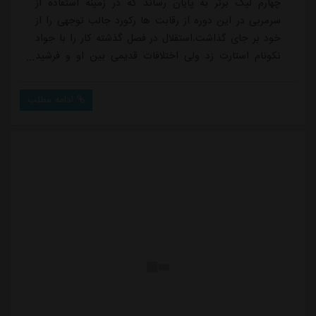
چهارم لیگ برتر به پایان رساند که در زمینه استفاده از
سرمربی در این دوره از رقابت ها رکورد جالب توجهی را از
خود بر جای گذاشت.استقلال در فصل گذشته کار را با جواد
نکونام استارت زد ولی اختلافات قدیمی بین او و فرشید
سمیعی - مدیرعامل وقت باشگاه - باعث شد تا با یکی دو
نتیجه دور از انتظار از جمله شکست در دربی در تاریخ چهارم
ادامه مطلب
مهر ماه و ناکامی استقلال در هفته دوم لیگ نخبگان آسیا
مقابل السد قطر، جواد نکونام از هدایت استقلال کناره گیری
کند و به جای او سهراب بخت...