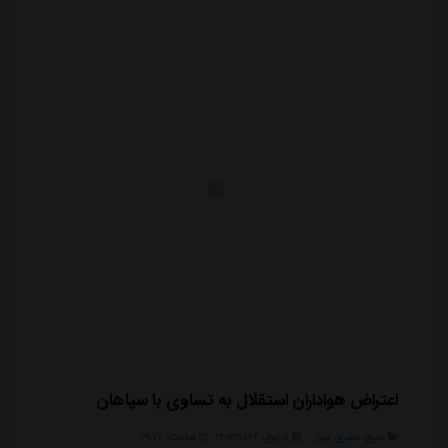
استقلال مطرح شده که مدیرعامل باشگا...
اعتراض هواداران استقلال به تساوی با سپاهان
منبع:
مشرق نیوز
تاریخ:
۱۴۰۳/۱۰/۱۴
ساعت:
۱۹:۱۷