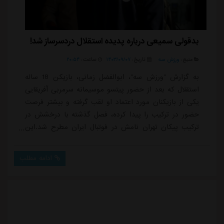
بدقولی سمیعی درباره پدیده استقلال دردسرساز شد!
منبع:
ورزش سه
تاریخ:
۱۴۰۳/۰۹/۰۷
ساعت:
۲۰:۵۴
به گزارش "ورزش سه"، ابوالفضل زمانی، بازیکن 18 ساله
استقلال که بعد از حضور پیتسو موسیمانه سرمربی آفریقایی
یکی از بازیکنان مورد اعتماد او لقب گرفته و بیشتر فرصت
حضور در ترکیب را پیدا کرده، فصل گذشته با درخشش در
ترکیب پیکان تهران نامش در فوتبال ایران مطرح شد.این
بازیکن جوان در نقل و انتقالات تابستانی ابتدای فصل جاری
مورد توجه استقلال قرار گرفت اما به واسطه قراردادش با
ادامه مطلب
پیکان نمی توانست آزادانه جدا شود و به آبی های پایتخت
بپیوندد.به همین خاطر مدیران استقلال و در رأس آن فرشید
سمیعی مدیرعامل این باشگاه...