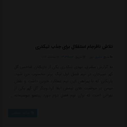
تلاش نافرجام استقلال برای جذب تیکدری
منبع:
مشرق نیوز
تاریخ:
۱۴۰۳/۱۰/۱۶
ساعت:
۰:۱۷
به گزارش مشرق، مهدی تیکدری یکی از بازیکنان شاخص گل
گهر سیرجان در نیم فصل اول لیگ برتر محسوب می شود.
بازیکنی که با پیراهن این تیم عملکرد خوبی داشت و نقش
مهمی در موفقیت های تیمش ایفا کرد.وینگر گل گهر یکی از
نفراتی است که برای نیم فصل دوم مورد پیتسو موسیمانه
قرار گرفته و باشگاه استقلال با ارسال نامه برای سیرجانی ها،
خواستار جذب مهدی تیکدری شده است.فرشید سمیعی در
ادامه مطلب
این نامه درخواست کرده، باشگاه گل گهر شرایط خود را
برای فروش تیکدری اعلام کند.این پیشنهاد در حالی از سوی