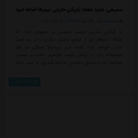
سمیعی: شاید تعداد بازیکن خارجی تیم‌ها اضافه شود
منبع:
مشرق نیوز
تاریخ:
۱۴۰۳/۰۹/۲۳
ساعت:
۲:۵۵
به گزارش مشرق، فرشید سمیعی در خصوص اینکه که
باشگاه استقلال غیر از کوجو، بازیکن دیگری را در نیم فصل
جذب خواهد کرد، گفت: این موضوع بستگی به نظر
موسیمانه دارد. با ایشان جلسه خواهیم داشت و صحبت
خواهیم کرد و مسائل مشخص خواهد شد.وی در مورد اینکه
لیست این تیم برای کوجو جایی ندارد و قرار است بازیکنی
از لیست خارج شود، گفت: باید ببینیم شرایط چگونه است و
ادامه مطلب
احتمال دارد باشگاه های ایرانی از لحاظ تعداد بازیکنان
خارجی برای حضور در آسیا تقویت شوند. باید ببینیم چه
اتفاقاتی خواهد افتاد و بر اساس آن نسبت به تقویت تی...