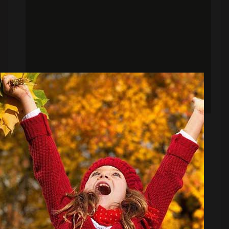
پاسخ مبهم درباره آینده فرشید سمیعی در استقلال
منبع:
ورزش سه
تاریخ:
۱۴۰۳/۰۹/۲۵
ساعت:
۱۰:۰
به گزارش "ورزش سه"، در روزهای گذشته و بعد از تغییر
مدیریت هلدینگ خلیج فارس موضوعات مختلفی درباره
تغییرات در هیئت مدیره باشگاه استقلال مطرح شده است.
در چنین شرایطی از علی تاجرنیا، عضو سابق هیئت رئیسه
فدراسیون که سابقه حضور در هیئت مدیره باشگاه استقلال
را نیز دارد، به عنوان رئیس جدید هیئت مدیره آبی ها نام