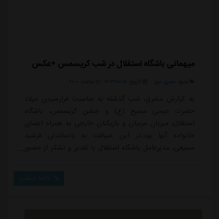
میهمانی باشگاه استقلال در شب کریسمس +عکس
منبع:
مشرق نیوز
تاریخ:
۱۴۰۳/۱۰/۰۵
ساعت:
۲۰:۰
به گزارش مشرق، شب گذشته به مناسبت فرارسیدن میلاد
حضرت عیسی مسیح (ع) و جشن کریسمس، باشگاه
استقلال، میزبان مربیان و بازیکنان خارجی به همراه اعضای
خانواده آنها بود.در این ضیافت به یادماندنی فرشید
سمیعی، مدیرعامل باشگاه استقلال با تقدیر و تشکر از حضور
آنها در ایران، خطاب به مربیان و بازیکنان خارجی گفت:
امیدوارم در سال نو میلادی اتفاقات بسیار خوبی برای شما
ادامه مطلب
در کنار استقلال رقم بخورد و بتوانیم در کنار هم موفقیت
های بزرگ را در مجموعه باشگاه استقلال جشن بگیریم.وی
در پایان گفت: ما امروز یک ماموریت مشترک و...