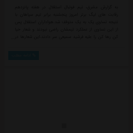
به گزارش مشرق، تیم فوتبال استقلال در هفته پانزدهم
رقابت های لیگ برتر امروز پنجشنبه برابر تیم سپاهان با
نتیجه تساوی یک به یک متوقف شد.هواداران استقلال پس
از این تساوی از عملکرد تیمشان راضی نبودند و شعار حیا
کن رها کن را علیه فرشید سمیعی سر دادند.این شعارها در
حالی سر داده شد که استقلال در این دیدار نمایش بهتری
نسبت به دیدارهای گذشته داشت و هر چند به تساوی رسید
ادامه مطلب
اما موقعیت های زیادی برای پیروزی داشت.