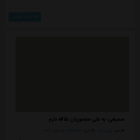
استقلال گفت: علیرضا منصوریان دوست عزیز بنده است و به
ایشان علاقه مندم، اما هیچ خبری از انتصاب ایشان در
ادامه مطلب
آکادمی نبوده است.نکته جالب درخصوص آکادمی استقلال
اینکه بعد از خبر برکناری ضیایی این موضوع تکذیب شد و
تصاویر منتشر شده نشان داد ضیایی کماکان به محل ک...
سمیعی: به علی منصوریان علاقه دارم
منبع:
ورزش سه
تاریخ:
۱۴۰۳/۰۹/۱۳
ساعت:
۲۱:۵۴