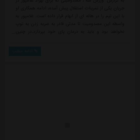
به گزارش "ورزش سه"، مصدومیتی که برای بهزاد غلامپور در
جریان یکی از تمرینات استقلال پیش آمده، ادامه همکاری او
با این تیم را در هاله ای از ابهام قرار داده است. غلامپور به
واسطه این مصدومیت تا مدتی قادر به ضربه زدن به توپ
نخواهد بود و باید به درمان پای خود بپردازد.در چنین
شرایطی قرار بر این شده که محمدامین صنایعی که در تیم
امید و پیکان به عنوان مربی دروازه بان ها در کادرفنی رضا
ادامه مطلب
عنایتی کار می کرد، به عنوان کمک در کنار غلامپور قرار بگیرد
تا بتواند ضربات را به گلرها بزند و موارد مورد نظر او را جلو
ببر...