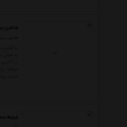
میدان می ر
تصمی...
شاهین بیا
منبع:
مشرق ن
به عنوان س
در آکادمی 
خواهد پرد
علیرضا پور
شرایط سخت