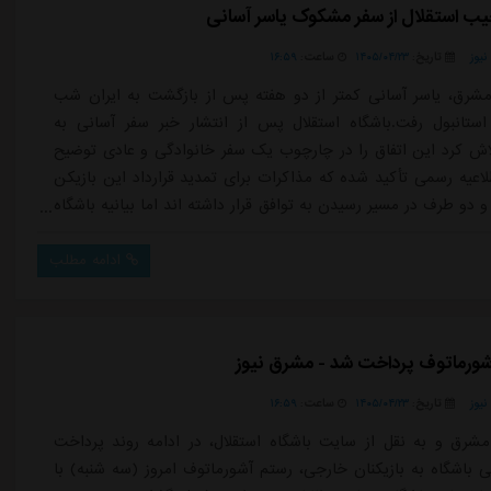
ب استقلال از سفر مشکوک یاسر آسانی
یوز
تاریخ:
۱۴۰۵/۰۴/۲۳
ساعت:
۱۶:۵۹
شرق، یاسر آسانی کمتر از دو هفته پس از بازگشت به ایران شب
ستانبول رفت.باشگاه استقلال پس از انتشار خبر سفر آسانی به
لاش کرد این اتفاق را در چارچوب یک سفر خانوادگی و عادی توضیح
لاعیه رسمی تأکید شده که مذاکرات برای تمدید قرارداد این بازیکن
 دو طرف در مسیر رسیدن به توافق قرار داشته اند اما بیانیه باشگاه
یدها درباره آینده آسانی را از بین نبرده بلکه به ابهامات پیرامون آن
است.اگر شرایط واقعاً همان طور که باشگاه استقلال عنوان کرده م...
ادامه مطلب
شورماتوف پرداخت شد - مشرق نیوز
یوز
تاریخ:
۱۴۰۵/۰۴/۲۳
ساعت:
۱۶:۵۹
شرق و به نقل از سایت باشگاه استقلال، در ادامه روند پرداخت
ی باشگاه به بازیکنان خارجی، رستم آشورماتوف امروز (سه شنبه) با