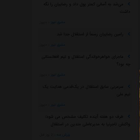
می‌شد به آسانی کمتر پول داد و رضاییان را نگه
داشت
مشرق نیوز
::
دیروز
رامین رضاییان رسماً از استقلال جدا شد
مشرق نیوز
::
دیروز
ماجرای خواهرخواندگی استقلال و تیم افغانستانی
چه بود؟
مشرق نیوز
::
دیروز
سرمربی سابق استقلال در یک‌قدمی هدایت یک
تیم ملی
مشرق نیوز
::
دیروز
ظرف دو هفته آینده تکلیف مشخص می شود/
واکنش تاجرنیا به مدیرعاملی متدین در استقلال
ورزش سه
::
2 روز قبل