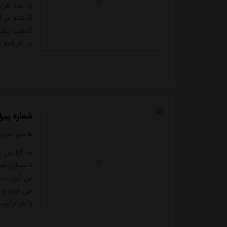
با عقد قر
گذشته در آ
گذشت یک سا
در کارنامه 
شماره پی
منبع:
مشرق ن
به گزارش م
تابستان فوت
تن کرد. مد
می شود و ت
را در ترکی