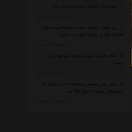
شماره یک استقلال دوباره بی‌رقیب شد!
ورزش سه
::
2 روز قبل
بی تفاوتی عجیب ستاره به خداحافظی استقلال/
انتخاب تکراری رامین: دویدن در خیابان!
ورزش سه
::
2 روز قبل
انتقاد کاپیتان سابق استقلال: حق هوادار این
نیست
ورزش سه
::
2 روز قبل
چمن غدیر همچنان بلااستفاده است/ شوک به
آبی پوشان پیش از شروع لیگ برتر
ورزش سه
::
2 روز قبل