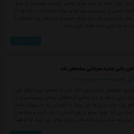
اردادی چهار ساله به جمع سرخ پوشان پایتخت پیوست.زارع فصل
ستانه حضور در پرسپولیس بود که در نهایت لژیونر شد و حالا بعد از
ل سرخ پوش شد.زارع سابقه حضور در تیم های پایه استقلال را
دارد و حالا یاغی جدید فوتبال ایران است.
ادامه مطلب
راهن یاغی جدید سرخابی مشخص شد
یوز
تاریخ:
۱۴۰۵/۰۴/۲۴
ساعت:
۲۱:۵۳
شرق، ابوالفضل جلالی بدون شک یکی از جنجالی ترین انتقال های
بال ایران را رقم زد و با جدایی از استقلال، پیراهن پرسپولیس را بر
افع چپ جدید سرخ ها این روزها با انگیزه ای بالا در تمرینات حاضر
لاش می کند هرچه سریع تر نظر کادرفنی را جلب کرده و جایگاهش
ب اصلی به دست بیاورد.نکته جالب درباره جلالی این است که او قصد
ندارد شماره پیراهنش را تغییر دهد. این مدافع که در استقلال با شماره ۳۳ به