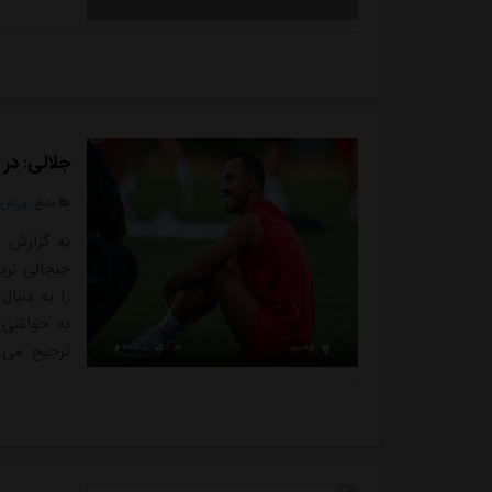
جلالی: در 
منبع:
ورزش 
به گزارش و
جنجالی تری
را به دنبا
به حواشی ا
ترجیح می 
حاشیه ها و
خواهم به 
قضاوت می کن