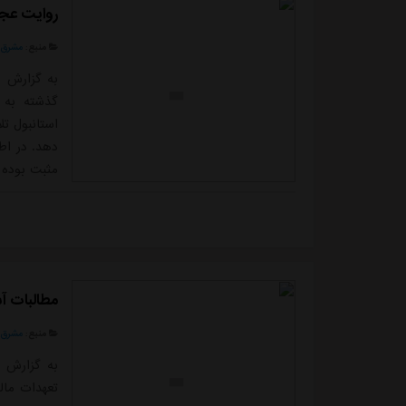
روایت عجی
منبع:
مشرق ن
به گزارش م
گذشته به ا
استانبول ت
دهد. در اط
مثبت بوده و
نه تنها ترد
نیز افزوده 
مطالبات آ
منبع:
مشرق ن
به گزارش م
تعهدات مال