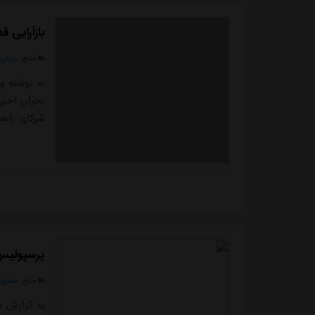
بازآرایی ق
منبع:
ورزش 
به نوشته و
بحران اخیر
شرکای راهب
پرسپولیس ب
منبع:
مشرق ن