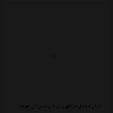
ورودش به امارات، تمرین نهایی تیم را از دست داد. آخرین
تمرین استقلال پیش از دیدار حساس م...
دیدار استقلال، تراکتور و سپاهان با حریفان لغو شد