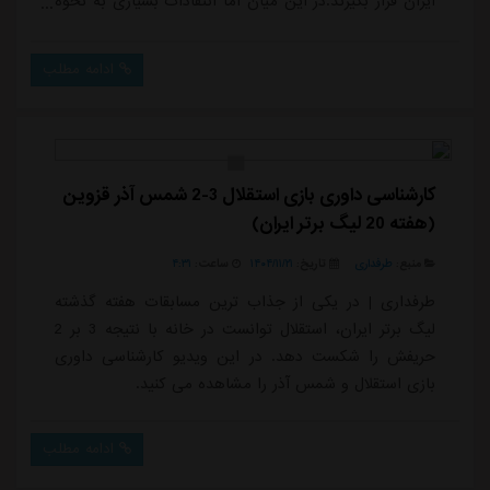
ایران قرار بگیرند.در این میان اما انتقادات بسیاری به نحوه
بستن قراردادها مطرح شده است. محمدحسین میثاقی
ساعتی پیش در برنامه خود مدعی شد بازیکنان استقلال به
ادامه مطلب
ویژه خارجی ها دو قرارداد جداگانه داشتند.میثاقی درباره
قرارداد موسی جنپو اظهار داشت:مشخصات تابعیتی و
شناسایی موسی جنپو در ثبت قرارداد لحاظ نشده...
کارشناسی داوری بازی استقلال 3-2 شمس آذر قزوین
(هفته 20 لیگ برتر ایران)
منبع:
طرفداری
تاریخ:
۱۴۰۴/۱۱/۲۱
ساعت:
۴:۳۱
طرفداری | در یکی از جذاب ترین مسابقات هفته گذشته
لیگ برتر ایران، استقلال توانست در خانه با نتیجه 3 بر 2
حریفش را شکست دهد. در این ویدیو کارشناسی داوری
بازی استقلال و شمس آذر را مشاهده می کنید.
ادامه مطلب