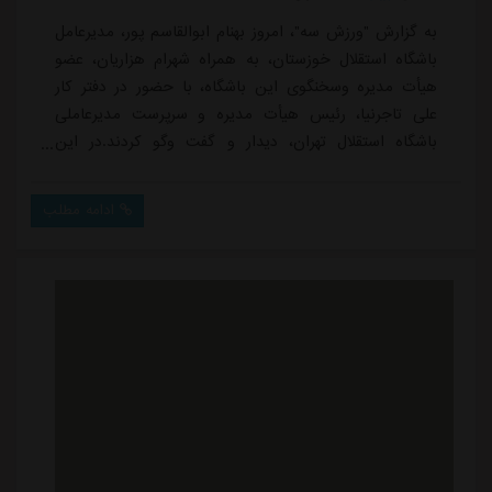
به گزارش "ورزش سه"، امروز بهنام ابوالقاسم پور، مدیرعامل
باشگاه استقلال خوزستان، به همراه شهرام هزاریان، عضو
هیأت مدیره وسخنگوی این باشگاه، با حضور در دفتر کار
علی تاجرنیا، رئیس هیأت مدیره و سرپرست مدیرعاملی
باشگاه استقلال تهران، دیدار و گفت وگو کردند.در این
نشست که در فضایی صمیمی و در عین حال حرفه ای برگزار
شد، طرفین پیرامون راهکارهای تقویت تعاملات دوجانبه
ادامه مطلب
میان دو باشگاه همنام فوتبال ایران به بحث و تبادل نظر
پرداختند. مدیران دو باشگاه با تأکید بر اشتراکات فرهنگی،
تاریخی و هواداری، امکاناتی و سخت...