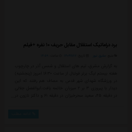
برد دراماتیک استقلال مقابل حریف ۱۰ نفره +فیلم
منبع:
مشرق نیوز
تاریخ:
۱۴۰۴/۱۱/۱۷
ساعت:
۱۴:۵۹
به گزارش مشرق، تیم های استقلال و شمس آذر در چارچوب
هفته بیستم لیگ برتر فوتبال از ساعت ۱۶:۳۰ امروز (پنجشنبه)
در ورزشگاه شهدای شهر قدس به مصاف هم رفتند که این
دیدار با پیروزی ۳ بر ۲ میزبان خاتمه یافت.ابوالفضل جلالی
در دقیقه ۴۵، سعید سحرخیزان در دقیقه ۶۱ و داکنز نازون در
دقیقه ۸+۹۰ گل های استقلال را زدند و هومن ربیع زاده در
دقیقه ۸۹ از روی نقطه پنالتی و سهیل فداکار در دقیقه ۶+۹۰
ادامه مطلب
زننده گل های شمس آذر بود.استقلال در حالی که دو بر صفر
پیش بود در دقایق پایانی دو گل خورد اما نازون با زدن گل