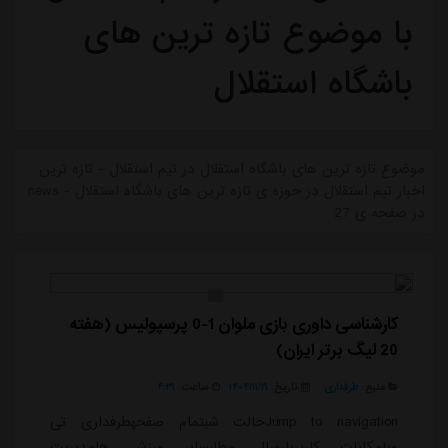
با موضوع تازه ترین های
باشگاه استقلال
موضوع تازه ترین های باشگاه استقلال در تیم استقلال - تازه ترین
اخبار تیم استقلال در حوزه ی تازه ترین های باشگاه استقلال - news
در صفحه ی 27
کارشناسی داوری بازی ملوان 1-0 پرسپولیس (هفته
20 لیگ برتر ایران)
منبع:
طرفداری
تاریخ:
۱۴۰۴/۱۱/۲۱
ساعت:
۴:۳۱
Jump to navigationحالت شبتمام صفحهطرفداری تی
ویامکانات کاربریارسال مطلبسایر ورزش هامدیریت