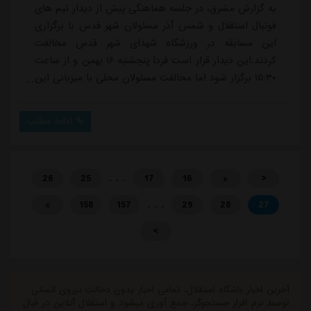
به گزارش مشرق، در جلسه هماهنگی پیش از دیدار تیم های
فوتبال استقلال و شمس آذر مسئولان شهر قدس با برگزاری
این مسابقه در ورزشگاه شهدای شهر قدس مخالفت
کردند.این دیدار قرار است فردا پنجشنبه ۱۶ بهمن و از ساعت
۱۵:۳۰ برگزار شود اما مخالفت مسئولان محلی با میزبانی این
مسابقه در ورزشگاه شهدای شهر قدس ابهاماتی را درباره
محل برگزاری بازی به وجود آورده است.مدیران باشگاه
ادامه مطلب
استقلال به همراه سازمان لیگ فوتبال ایران در تلاش هستند
تا با رایزنی های انجام شده این مشکل را برطرف کرده و
شرایط برگزاری مسابقه در ورزشگاه شه...
. . .
26
25
17
16
«
<
. . .
»
158
157
29
28
27
>
آخرین اخبار باشگاه استقلال، تمامی اخبار بدون دخالت نیروی انسانی
توسط نرم افزار جستجوگر، جمع آوری میشود و استقلال آنلاین در قبال