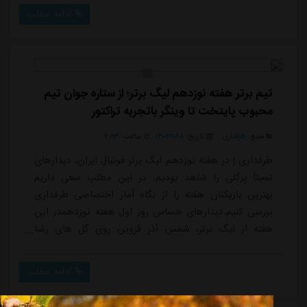
بخت با ما یار بود و بر اساس روند بازی پیروز میدان شدیم.
ادامه مطلب
او ادامه داد: این برد می تواند بسیار روحیه بخش باشد.
البته هواداران انتظار بیشتری از استقلال دارند. تیم خیلی
خوب بسته شده و مدعی سه...
تیم برتر هفته نوزدهم لیگ برتر؛ از ستاره جوان تیم
محبوب پایتخت تا وینگر باتجربه تراکتور
منبع:
طرفداری
تاریخ:
۱۴۰۴/۱۱/۱۸
ساعت:
۷:۵۳
طرفداری | در هفته نوزدهم لیگ برتر فوتبال ایران، دیدارهای
نسبتاً پرگلی را شاهد بودیم. در این مطلب سعی داریم
بهترین بازیکنان هفته را از نگاه آمار اختصاصی طرفداری
بررسی کنیم.دیدارهای حساس روز اول هفته نوزدهمدر این
هفته از لیگ برتر، شمس آذر قزوین روی گل های رضا
محمدی و هومن ربیع زاده از سد مس رفسنجان گذشت.
محمدی یک کسب پنالتی و سه پاس کلیدی نیز بجز گل ثبت
ادامه مطلب
کرد، ربیع زاده نیز با دو بار دفع توپ خوب و 5 دفع توپ
متوسط جزو بهترین های زمین بود. پیکان برابر استقلال با