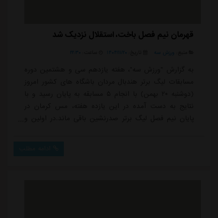
قهرمان نیم فصل باخت، استقلال نزدیک شد
منبع:
ورزش سه
تاریخ:
۱۴۰۴/۱۱/۲۰
ساعت:
۲۲:۳۰
به گزارش "ورزش سه"، هفته یازدهم سی و هشتمین دوره
مسابقات لیگ برتر هندبال مردان باشگاه های کشور امروز
(دوشنبه ۲۰ بهمن) با انجام ۵ مسابقه به پایان رسید و با
نتایج به دست آمده در این یازده هفته، مس کرمان در
پایان نیم فصل لیگ برتر صدرنشین باقی ماند.در اولین و
حساس ترین دیدار این هفته از ساعت ۱۴:۰۰ مس کرمان،
تیم صدرنشین لیگ، رو در روی سایپا تهران قرار گرفت. مس
ادامه مطلب
که تا پیش از این مسابقه تمامی بازی های خود را با
پیروزی پشت سر گذاشته بود در حالی به مصاف سایپا رفت
که تیم تحت هدایت رجبی، زخم خورده از بازی ق...