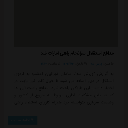
مدافع استقلال سرانجام راهی امارات شد
منبع:
ورزش سه
تاریخ:
۱۴۰۴/۱۱/۲۰
ساعت:
۲۲:۳۰
به گزارش "ورزش سه"، سامان تورانیان امشب به اردوی
استقلال در دبی اضافه می شود تا خیال کادر فنی بابت در
اختیار داشتن این بازیکن راحت شود. مدافع راست آبی ها
که به دلیل مشکلات اداری مربوط به خروج از کشور و
وضعیت سربازی نتوانسته بود همراه کاروان استقلال راهی
امارات شود، با حل شدن این مسئله، به صورت جداگانه و
با پروازی مستقل خود را به دبی می رساند.با وجود اضافه
ادامه مطلب
شدن تورانیان به اردوی استقلال، این بازیکن به دلیل زمان