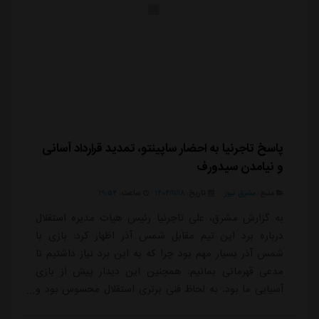
پاسخ تاجرنیا به احضار ساپینتو، تمدید قرارداد آسانی
و نیامدن سیدورف
منبع:
مشرق نیوز
تاریخ:
۱۴۰۴/۱۱/۱۸
ساعت:
۱۹:۵۴
به گزارش مشرق، علی تاجرنیا رئیس هیات مدیره استقلال
درباره برد این تیم مقابل شمس آذر اظهار کرد: بازی با
شمس آذر بسیار مهم بود چرا که به این برد نیاز داشتیم تا
مدعی قهرمانی بمانیم. همچنین این دیدار پیش از بازی
آسیایی ما بود. به لحاظ فنی برتری استقلال محسوس بود و
می شد با گل های بیشتری هم به پیروزی رسید. خوشبختانه