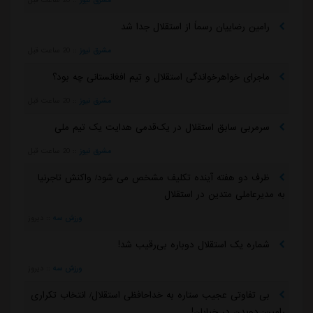
رامین رضاییان رسماً از استقلال جدا شد
مشرق نیوز
::
20 ساعت قبل
ماجرای خواهرخواندگی استقلال و تیم افغانستانی چه بود؟
مشرق نیوز
::
20 ساعت قبل
سرمربی سابق استقلال در یک‌قدمی هدایت یک تیم ملی
مشرق نیوز
::
20 ساعت قبل
ظرف دو هفته آینده تکلیف مشخص می شود/ واکنش تاجرنیا
به مدیرعاملی متدین در استقلال
ورزش سه
::
دیروز
شماره یک استقلال دوباره بی‌رقیب شد!
ورزش سه
::
دیروز
بی تفاوتی عجیب ستاره به خداحافظی استقلال/ انتخاب تکراری
رامین: دویدن در خیابان!