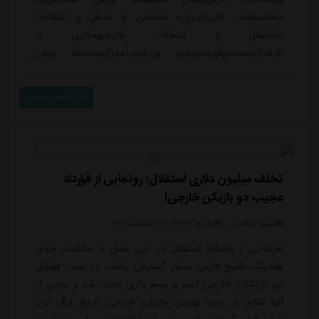
مطالبمطالب کاربراندرباره ماتماس با مانقل و انتقالات
داخلینقل و انتقالات خارجیهمکاری با
طرفداریجستجوفهرستویدیو ورزشیدرآمدزاییمسابقه پیش
بینیپخش زندهعضویت / ورودنوید مهدی زاده02/10/2026 -
01:37مشاهده پروفایل 72 مشاهده / 0 دیدگاه دانلود
ادامه مطلب
(20.6MB)</>داغ ترین ها 👇🏻👇🏻👇🏻دسته بندی: اخبار
ایرانویدئوی داخلیلیگ خلیج فارسپرسپولیسملواندسته بندی
ویدیو: کلیپ های متنوع (ارسالی کاربران، درخواستی و
...)ویدیوایرانپ...
تخلف میلیون دلاری استقلال؛ رونمایی از قرارداد
عجیب دو بازیکن خارجی!
منبع:
طرفداری
تاریخ:
۱۴۰۴/۱۱/۲۱
ساعت:
۴:۳۱
طرفداری | باشگاه استقلال در این فصل با مالکیت جدی
هلدینگ خلیج فارس بسیار گسترش یافت، در بحث فوتبال
نیز بازیکنان خارجی اسم و رسم داری جذب شد و برخی از
آنها شاید در زمره بهترین بازیکن خارجی تاریخ لیگ برتر