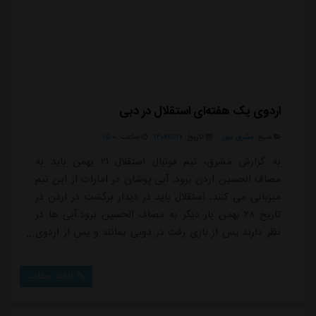
اردوی یک هفته‌ای استقلال در دبی
منبع:
مشرق نیوز
تاریخ:
۱۴۰۴/۱۱/۱۷
ساعت:
۱۵:۰
به گزارش مشرق، تیم فوتبال استقلال ۲۱ بهمن باید به
مصاف الحسین اردن برود. آبی پوشان در امارات از این تیم
میزبانی می کنند. استقلال باید در دیدار برگشت در اردن در
تاریخ ۲۸ بهمن بار دیگر به مصاف الحسین برود.آبی ها در
نظر دارند پس از بازی رفت در دوبی بمانند و پس از اردوی
چند روزه راهی اردن شوند. البته این تصمیم بستگی به
موافقت سازمان لیگ برای لغو دیدار روز ۲۵ بهمن این تیم
ادامه مطلب
برابر چادرملو دارد.