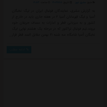
منبع:
مشرق نیوز
تاریخ:
۱۴۰۴/۱۱/۱۸
ساعت:
۱۹:۵۴
به گزارش مشرق، نمایندگان فوتبال ایران در لیگ نخبگان
آسیا و لیگ قهرمانان آسیا ۲ در هفته جاری باید در خارج از
کشور و به میزبانی قطر و امارات به مصاف حریفان خود
بروند.تیم فوتبال تراکتور که در مرحله یک هشتم نهایی لیگ
نخبگان آسیا شامگاه سه شنبه ۲۱ بهمن مقابل السد قطر قرار
می گیرد، اردوی خود را از امروز در این کشور آغاز کرده
است.در همین راستا، تیم استقلال نیز فردا راهی امارات
ادامه مطلب
خواهد شد تا برای دیدار مرحله یک هشتم نهایی لیگ
قهرمانان آسیا ۲ مقابل الحسین اردن آماده شود؛ دیداری که
شامگاه سه شنبه ۲۱ بهمن بر...